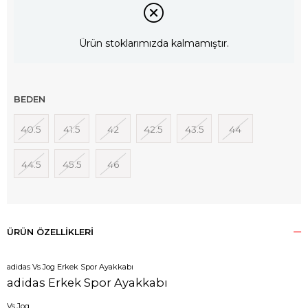
Ürün stoklarımızda kalmamıştır.
BEDEN
40.5
41.5
42
42.5
43.5
44
44.5
45.5
46
ÜRÜN ÖZELLIKLERI
adidas Vs Jog Erkek Spor Ayakkabı
adidas Erkek Spor Ayakkabı
Vs Jog