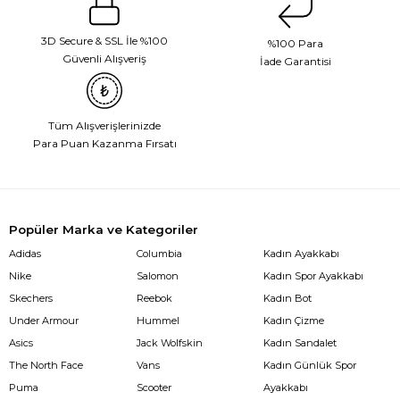
3D Secure & SSL İle %100
%100 Para
Güvenli Alışveriş
İade Garantisi
Tüm Alışverişlerinizde
Para Puan Kazanma Fırsatı
Popüler Marka ve Kategoriler
Adidas
Columbia
Kadın Ayakkabı
Nike
Salomon
Kadın Spor Ayakkabı
Skechers
Reebok
Kadın Bot
Under Armour
Hummel
Kadın Çizme
Asics
Jack Wolfskin
Kadın Sandalet
The North Face
Vans
Kadın Günlük Spor
Puma
Scooter
Ayakkabı