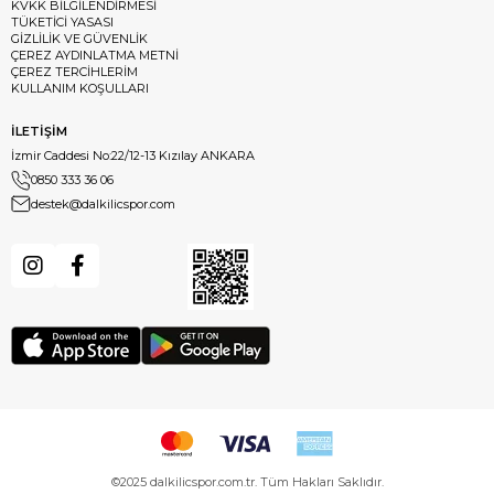
KVKK BİLGİLENDİRMESİ
TÜKETİCİ YASASI
GİZLİLİK VE GÜVENLİK
ÇEREZ AYDINLATMA METNİ
ÇEREZ TERCİHLERİM
KULLANIM KOŞULLARI
İLETİŞİM
İzmir Caddesi No:22/12-13 Kızılay ANKARA
0850 333 36 06
destek@dalkilicspor.com
©2025 dalkilicspor.com.tr. Tüm Hakları Saklıdır.