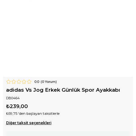
0.0
(
0
Yorum)
adidas Vs Jog Erkek Günlük Spor Ayakkabı
DB0464
₺239,00
₺59,75
'den başlayan taksitlerle
Diğer taksit seçenekleri