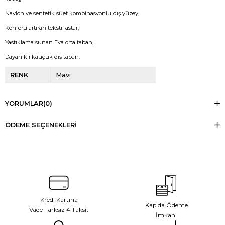
Naylon ve sentetik süet kombinasyonlu dış yüzey,
Konforu artıran tekstil astar,
Yastıklama sunan Eva orta taban,
Dayanıklı kauçuk dış taban.
RENK
Mavi
YORUMLAR
(0)
ÖDEME SEÇENEKLERI
Kredi Kartına
Kapıda Ödeme
Vade Farksız 4 Taksit
İmkanı