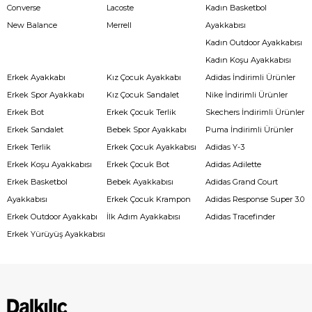
Converse
Lacoste
Kadın Basketbol
New Balance
Merrell
Ayakkabısı
Kadın Outdoor Ayakkabısı
Kadın Koşu Ayakkabısı
Erkek Ayakkabı
Kız Çocuk Ayakkabı
Adidas İndirimli Ürünler
Erkek Spor Ayakkabı
Kız Çocuk Sandalet
Nike İndirimli Ürünler
Erkek Bot
Erkek Çocuk Terlik
Skechers İndirimli Ürünler
Erkek Sandalet
Bebek Spor Ayakkabı
Puma İndirimli Ürünler
Erkek Terlik
Erkek Çocuk Ayakkabısı
Adidas Y-3
Erkek Koşu Ayakkabısı
Erkek Çocuk Bot
Adidas Adilette
Erkek Basketbol
Bebek Ayakkabısı
Adidas Grand Court
Ayakkabısı
Erkek Çocuk Krampon
Adidas Response Super 3.0
Erkek Outdoor Ayakkabı
İlk Adım Ayakkabısı
Adidas Tracefinder
Erkek Yürüyüş Ayakkabısı