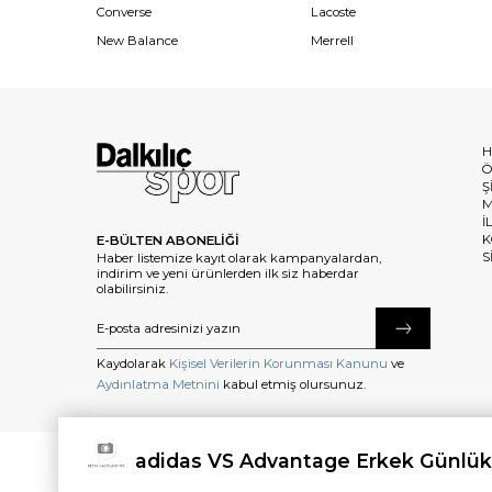
Converse
Lacoste
New Balance
Merrell
H
Ö
Ş
M
İ
K
E-BÜLTEN ABONELİĞİ
S
Haber listemize kayıt olarak kampanyalardan,
indirim ve yeni ürünlerden ilk siz haberdar
olabilirsiniz.
Kaydolarak
Kişisel Verilerin Korunması Kanunu
ve
Aydınlatma Metnini
kabul etmiş olursunuz.
adidas VS Advantage Erkek Günlük
©2025 dalkilicspor.com.tr. Tüm Hakları Saklıdır.