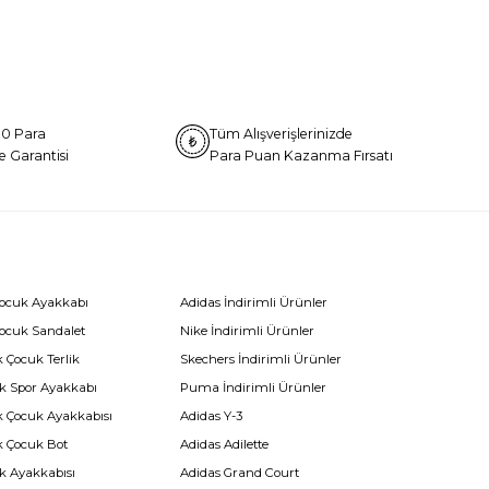
0 Para
Tüm Alışverişlerinizde
e Garantisi
Para Puan Kazanma Fırsatı
Çocuk Ayakkabı
Adidas İndirimli Ürünler
Çocuk Sandalet
Nike İndirimli Ürünler
 Çocuk Terlik
Skechers İndirimli Ürünler
k Spor Ayakkabı
Puma İndirimli Ürünler
k Çocuk Ayakkabısı
Adidas Y-3
k Çocuk Bot
Adidas Adilette
k Ayakkabısı
Adidas Grand Court