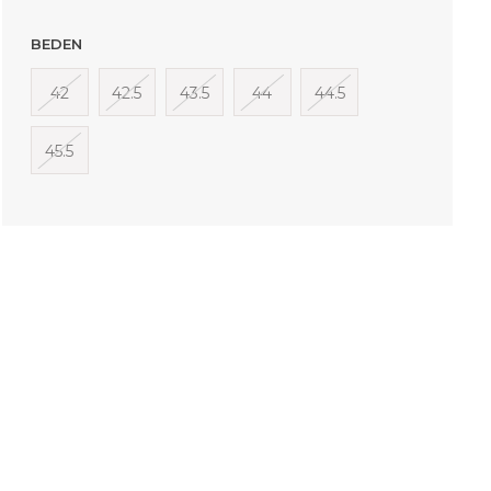
BEDEN
42
42.5
43.5
44
44.5
45.5