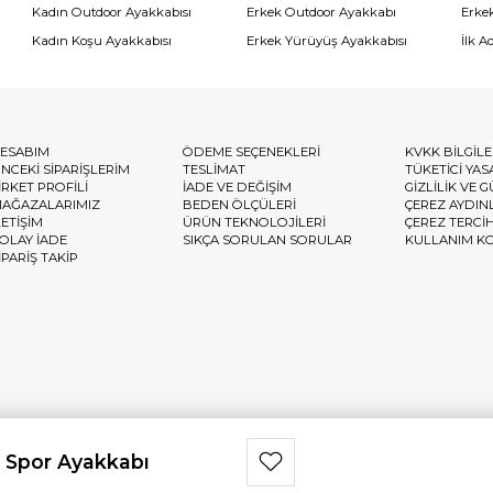
Kadın Outdoor Ayakkabısı
Erkek Outdoor Ayakkabı
Erke
Kadın Koşu Ayakkabısı
Erkek Yürüyüş Ayakkabısı
İlk A
ESABIM
ÖDEME SEÇENEKLERİ
KVKK BİLGİL
NCEKİ SİPARİŞLERİM
TESLİMAT
TÜKETİCİ YAS
İRKET PROFİLİ
İADE VE DEĞİŞİM
GİZLİLİK VE 
AĞAZALARIMIZ
BEDEN ÖLÇÜLERİ
ÇEREZ AYDIN
LETİŞİM
ÜRÜN TEKNOLOJİLERİ
ÇEREZ TERCİ
OLAY İADE
SIKÇA SORULAN SORULAR
KULLANIM K
İPARİŞ TAKİP
 Spor Ayakkabı