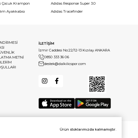
k Çocuk Krampon
Adidas Response Super 3.0
dım Ayakkabısı
Adidas Tracefinder
ENDİRMESİ
İLETİŞİM
ASI
İzmir Caddesi No:22/12-13 Kızılay ANKARA
GÜVENLİK
0850 333 36 06
LATMA METNİ
HLERİM
destek@dalkilicspor.com
OŞULLARI
Ürün stoklarımızda kalmamıştır.