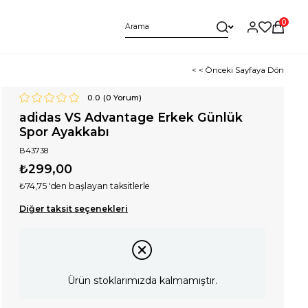
0
< < Önceki Sayfaya Dön
0.0
(
0
Yorum)
adidas VS Advantage Erkek Günlük
Spor Ayakkabı
B43738
₺299,00
₺74,75
'den başlayan taksitlerle
Diğer taksit seçenekleri
Ürün stoklarımızda kalmamıştır.