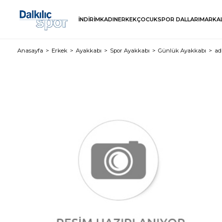
İNDİRİM
KADIN
ERKEK
ÇOCUK
SPOR DALLARI
MARKA
Anasayfa
Erkek
Ayakkabı
Spor Ayakkabı
Günlük Ayakkabı
ad