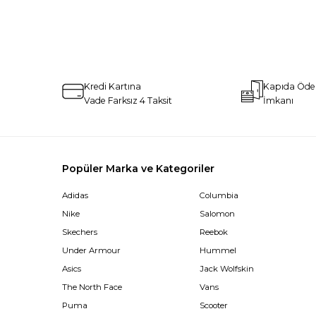
Kredi Kartına
Kapıda Öd
Vade Farksız 4 Taksit
İmkanı
Popüler Marka ve Kategoriler
Adidas
Columbia
Nike
Salomon
Skechers
Reebok
Under Armour
Hummel
Asics
Jack Wolfskin
The North Face
Vans
Puma
Scooter