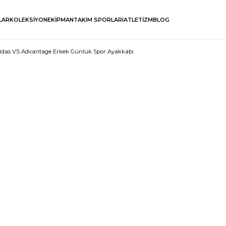
LAR
KOLEKSİYON
EKİPMAN
TAKIM SPORLARI
ATLETİZM
BLOG
idas VS Advantage Erkek Günlük Spor Ayakkabı