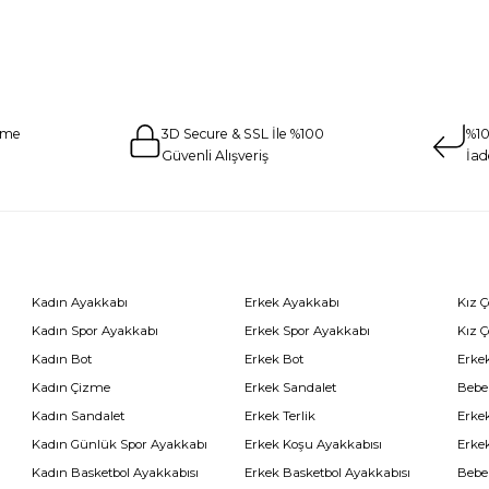
eme
3D Secure & SSL İle %100
%10
Güvenli Alışveriş
İad
Kadın Ayakkabı
Erkek Ayakkabı
Kız 
Kadın Spor Ayakkabı
Erkek Spor Ayakkabı
Kız 
Kadın Bot
Erkek Bot
Erkek
Kadın Çizme
Erkek Sandalet
Bebe
Kadın Sandalet
Erkek Terlik
Erke
Kadın Günlük Spor Ayakkabı
Erkek Koşu Ayakkabısı
Erke
Kadın Basketbol Ayakkabısı
Erkek Basketbol Ayakkabısı
Bebe