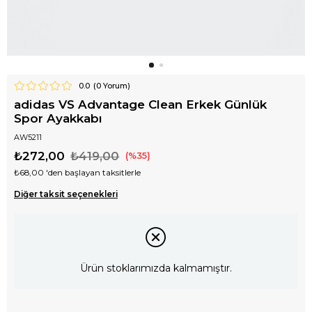
0.0
(
0
Yorum)
adidas VS Advantage Clean Erkek Günlük
Spor Ayakkabı
AW5211
₺272,00
₺419,00
35
₺68,00
'den başlayan taksitlerle
Diğer taksit seçenekleri
Ürün stoklarımızda kalmamıştır.