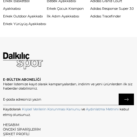
Erkek Basketbol
Bebek Ayakkabısı
Adidas Grand Court
Ayakkabısı
Erkek Çocuk Krampon
Adidas Response Super 3.0
Erkek Outdoor Ayakkabı
İlk Adım Ayakkabısı
Adidas Tracefinder
Erkek Yürüyüş Ayakkabısı
E-BÜLTEN ABONELİĞİ
Haber listemize kayıt olarak kampanyalardan, indirim ve yeni ürünlerden ilk siz
haberdar olabilirsiniz.
Kaydolarak
Kişisel Verilerin Korunması Kanunu
ve
Aydınlatma Metnini
kabul
etmiş olursunuz.
HESABIM
ÖNCEKİ SİPARİŞLERİM
ŞİRKET PROFİLİ