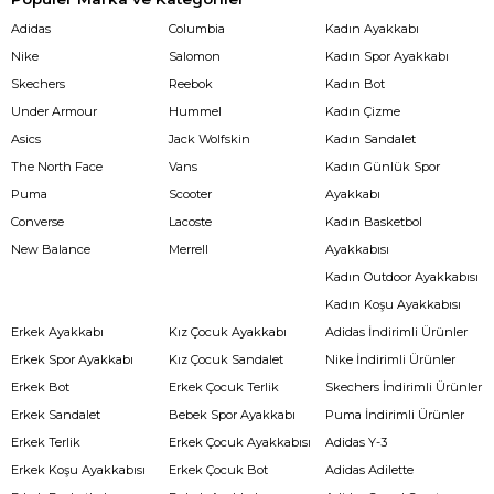
Adidas
Columbia
Kadın Ayakkabı
Nike
Salomon
Kadın Spor Ayakkabı
Skechers
Reebok
Kadın Bot
Under Armour
Hummel
Kadın Çizme
Asics
Jack Wolfskin
Kadın Sandalet
The North Face
Vans
Kadın Günlük Spor
Puma
Scooter
Ayakkabı
Converse
Lacoste
Kadın Basketbol
New Balance
Merrell
Ayakkabısı
Kadın Outdoor Ayakkabısı
Kadın Koşu Ayakkabısı
Erkek Ayakkabı
Kız Çocuk Ayakkabı
Adidas İndirimli Ürünler
Erkek Spor Ayakkabı
Kız Çocuk Sandalet
Nike İndirimli Ürünler
Erkek Bot
Erkek Çocuk Terlik
Skechers İndirimli Ürünler
Erkek Sandalet
Bebek Spor Ayakkabı
Puma İndirimli Ürünler
Erkek Terlik
Erkek Çocuk Ayakkabısı
Adidas Y-3
Erkek Koşu Ayakkabısı
Erkek Çocuk Bot
Adidas Adilette