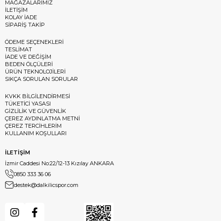
MAĞAZALARIMIZ
İLETİŞİM
KOLAY İADE
SİPARİŞ TAKİP
ÖDEME SEÇENEKLERİ
TESLİMAT
İADE VE DEĞİŞİM
BEDEN ÖLÇÜLERİ
ÜRÜN TEKNOLOJİLERİ
SIKÇA SORULAN SORULAR
KVKK BİLGİLENDİRMESİ
TÜKETİCİ YASASI
GİZLİLİK VE GÜVENLİK
ÇEREZ AYDINLATMA METNİ
ÇEREZ TERCİHLERİM
KULLANIM KOŞULLARI
İLETİŞİM
İzmir Caddesi No:22/12-13 Kızılay ANKARA
0850 333 36 06
destek@dalkilicspor.com