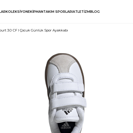
LAR
KOLEKSİYON
EKİPMAN
TAKIM SPORLARI
ATLETİZM
BLOG
ourt 3.0 CF I Çocuk Günlük Spor Ayakkabı