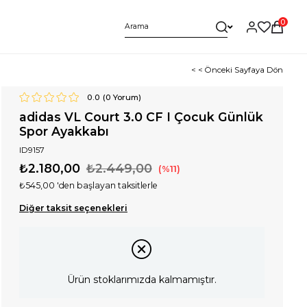
0
< < Önceki Sayfaya Dön
0.0
(
0
Yorum)
adidas VL Court 3.0 CF I Çocuk Günlük
Spor Ayakkabı
ID9157
₺2.180,00
₺2.449,00
11
₺545,00
'den başlayan taksitlerle
Diğer taksit seçenekleri
Ürün stoklarımızda kalmamıştır.