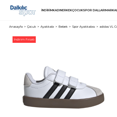
İNDİRİM
KADIN
ERKEK
ÇOCUK
SPOR DALLARI
MARKA
Anasayfa
Çocuk
Ayakkabı
Bebek
Spor Ayakkabısı
adidas VL C
İndirim Fırsatı