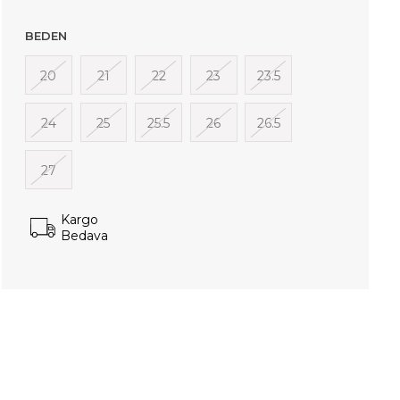
BEDEN
20
21
22
23
23.5
24
25
25.5
26
26.5
27
Kargo
Bedava