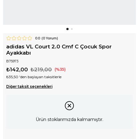
0.0
(
0
Yorum)
adidas VL Court 2.0 Cmf C Çocuk Spor
Ayakkabı
B75973
₺142,00
₺219,00
35
₺35,50
'den başlayan taksitlerle
Diğer taksit seçenekleri
Ürün stoklarımızda kalmamıştır.