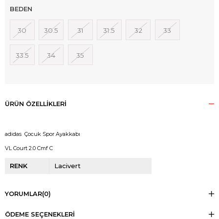
BEDEN
30
30.5
31
31.5
32
33
33.5
34
35
ÜRÜN ÖZELLIKLERI
adidas Çocuk Spor Ayakkabı
VL Court 2.0 Cmf C
RENK
Lacivert
YORUMLAR
(0)
ÖDEME SEÇENEKLERI