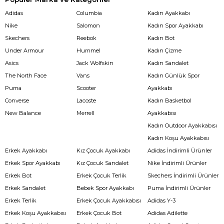
Adidas
Columbia
Kadın Ayakkabı
Nike
Salomon
Kadın Spor Ayakkabı
Skechers
Reebok
Kadın Bot
Under Armour
Hummel
Kadın Çizme
Asics
Jack Wolfskin
Kadın Sandalet
The North Face
Vans
Kadın Günlük Spor
Puma
Scooter
Ayakkabı
Converse
Lacoste
Kadın Basketbol
New Balance
Merrell
Ayakkabısı
Kadın Outdoor Ayakkabısı
Kadın Koşu Ayakkabısı
Erkek Ayakkabı
Kız Çocuk Ayakkabı
Adidas İndirimli Ürünler
Erkek Spor Ayakkabı
Kız Çocuk Sandalet
Nike İndirimli Ürünler
Erkek Bot
Erkek Çocuk Terlik
Skechers İndirimli Ürünler
Erkek Sandalet
Bebek Spor Ayakkabı
Puma İndirimli Ürünler
Erkek Terlik
Erkek Çocuk Ayakkabısı
Adidas Y-3
Erkek Koşu Ayakkabısı
Erkek Çocuk Bot
Adidas Adilette