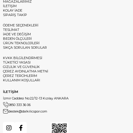
MAĞAZALARIMIZ
İLETİŞİM
KOLAY İADE
SİPARİŞ TAKİP
ÖDEME SEÇENEKLERİ
TESLİMAT
İADE VE DEĞİŞİM
BEDEN ÖLÇÜLERİ
ÜRÜN TEKNOLOJİLERİ
SIKÇA SORULAN SORULAR
KVKK BİLGİLENDİRMESİ
TÜKETİCİ YASASI
GİZLİLİK VE GÜVENLİK
ÇEREZ AYDINLATMA METNİ
ÇEREZ TERCİHLERİM
KULLANIM KOŞULLARI
İLETİŞİM
İzmir Caddesi No:22/12-13 Kızılay ANKARA
0850 333 36 06
destek@dalkilicspor.com