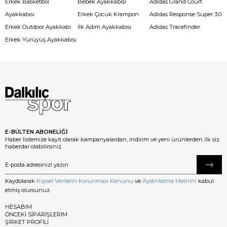
Erkek Basketbol
Bebek Ayakkabısı
Adidas Grand Court
Ayakkabısı
Erkek Çocuk Krampon
Adidas Response Super 3.0
Erkek Outdoor Ayakkabı
İlk Adım Ayakkabısı
Adidas Tracefinder
Erkek Yürüyüş Ayakkabısı
E-BÜLTEN ABONELİĞİ
Haber listemize kayıt olarak kampanyalardan, indirim ve yeni ürünlerden ilk siz
haberdar olabilirsiniz.
Kaydolarak
Kişisel Verilerin Korunması Kanunu
ve
Aydınlatma Metnini
kabul
etmiş olursunuz.
HESABIM
ÖNCEKİ SİPARİŞLERİM
ŞİRKET PROFİLİ