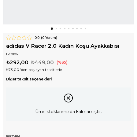
0.0
(
0
Yorum)
adidas V Racer 2.0 Kadın Koşu Ayakkabısı
BC0106
₺292,00
₺449,00
35
₺73,00
'den başlayan taksitlerle
Diğer taksit seçenekleri
Ürün stoklarımızda kalmamıştır.
BEDEN