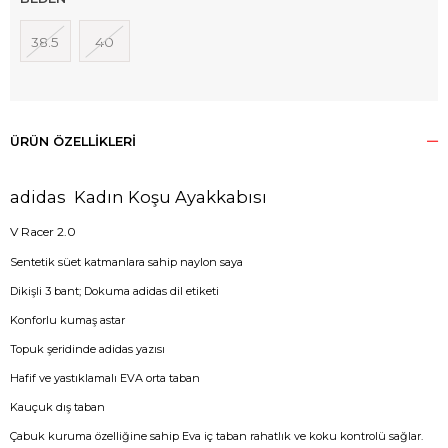
38.5
40
ÜRÜN ÖZELLIKLERI
adidas Kadın Koşu Ayakkabısı
V Racer 2.0
Sentetik süet katmanlara sahip naylon saya
Dikişli 3 bant; Dokuma adidas dil etiketi
Konforlu kumaş astar
Topuk şeridinde adidas yazısı
Hafif ve yastıklamalı EVA orta taban
Kauçuk dış taban
Çabuk kuruma özelliğine sahip Eva iç taban rahatlık ve koku kontrolü sağlar.