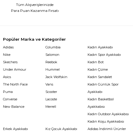
Tüm Alışverişlerinizde
Para Puan Kazanma Fırsatı
Popüler Marka ve Kategoriler
Adidas
Columbia
Kadın Ayakkabı
Nike
Salomon
Kadın Spor Ayakkabı
Skechers
Reebok
Kadın Bot
Under Armour
Hummel
Kadın Çizme
Asics
Jack Wolfskin
Kadın Sandalet
The North Face
Vans
Kadın Günlük Spor
Puma
Scooter
Ayakkabı
Converse
Lacoste
Kadın Basketbol
New Balance
Merrell
Ayakkabısı
Kadın Outdoor Ayakkabısı
Kadın Koşu Ayakkabısı
Erkek Ayakkabı
Kız Çocuk Ayakkabı
Adidas İndirimli Ürünler