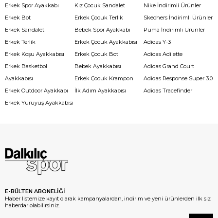
Erkek Spor Ayakkabı
Kız Çocuk Sandalet
Nike İndirimli Ürünler
Erkek Bot
Erkek Çocuk Terlik
Skechers İndirimli Ürünler
Erkek Sandalet
Bebek Spor Ayakkabı
Puma İndirimli Ürünler
Erkek Terlik
Erkek Çocuk Ayakkabısı
Adidas Y-3
Erkek Koşu Ayakkabısı
Erkek Çocuk Bot
Adidas Adilette
Erkek Basketbol
Bebek Ayakkabısı
Adidas Grand Court
Ayakkabısı
Erkek Çocuk Krampon
Adidas Response Super 3.0
Erkek Outdoor Ayakkabı
İlk Adım Ayakkabısı
Adidas Tracefinder
Erkek Yürüyüş Ayakkabısı
E-BÜLTEN ABONELİĞİ
Haber listemize kayıt olarak kampanyalardan, indirim ve yeni ürünlerden ilk siz
haberdar olabilirsiniz.