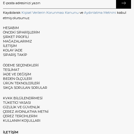
Kaydolarak
Kişisel Verilerin Korunması Kanunu
ve
Aydınlatma Metnini
kabul
etmiş olursunuz.
HESABIM
ÖNCEKİ SİPARİŞLERİM
ŞİRKET PROFİLİ
MAĞAZALARIMIZ
İLETİŞİM
KOLAY İADE
SİPARİŞ TAKİP
ÖDEME SEÇENEKLERİ
TESLİMAT
İADE VE DEĞİŞİM
BEDEN ÖLÇÜLERİ
ÜRÜN TEKNOLOJİLERİ
SIKÇA SORULAN SORULAR
KVKK BİLGİLENDİRMESİ
TÜKETİCİ YASASI
GİZLİLİK VE GÜVENLİK
ÇEREZ AYDINLATMA METNİ
ÇEREZ TERCİHLERİM
KULLANIM KOŞULLARI
İLETİŞİM