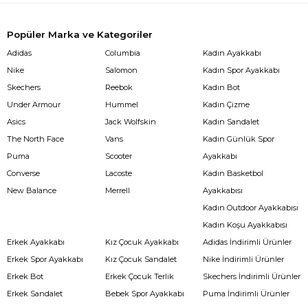
Popüler Marka ve Kategoriler
Adidas
Columbia
Kadın Ayakkabı
Nike
Salomon
Kadın Spor Ayakkabı
Skechers
Reebok
Kadın Bot
Under Armour
Hummel
Kadın Çizme
Asics
Jack Wolfskin
Kadın Sandalet
The North Face
Vans
Kadın Günlük Spor
Puma
Scooter
Ayakkabı
Converse
Lacoste
Kadın Basketbol
New Balance
Merrell
Ayakkabısı
Kadın Outdoor Ayakkabısı
Kadın Koşu Ayakkabısı
Erkek Ayakkabı
Kız Çocuk Ayakkabı
Adidas İndirimli Ürünler
Erkek Spor Ayakkabı
Kız Çocuk Sandalet
Nike İndirimli Ürünler
Erkek Bot
Erkek Çocuk Terlik
Skechers İndirimli Ürünler
Erkek Sandalet
Bebek Spor Ayakkabı
Puma İndirimli Ürünler