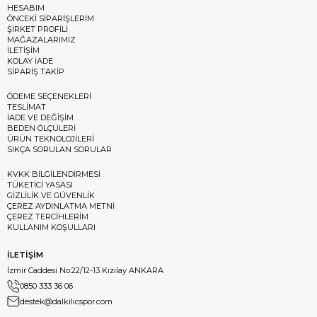
HESABIM
ÖNCEKİ SİPARİŞLERİM
ŞİRKET PROFİLİ
MAĞAZALARIMIZ
İLETİŞİM
KOLAY İADE
SİPARİŞ TAKİP
ÖDEME SEÇENEKLERİ
TESLİMAT
İADE VE DEĞİŞİM
BEDEN ÖLÇÜLERİ
ÜRÜN TEKNOLOJİLERİ
SIKÇA SORULAN SORULAR
KVKK BİLGİLENDİRMESİ
TÜKETİCİ YASASI
GİZLİLİK VE GÜVENLİK
ÇEREZ AYDINLATMA METNİ
ÇEREZ TERCİHLERİM
KULLANIM KOŞULLARI
İLETİŞİM
İzmir Caddesi No:22/12-13 Kızılay ANKARA
0850 333 36 06
destek@dalkilicspor.com