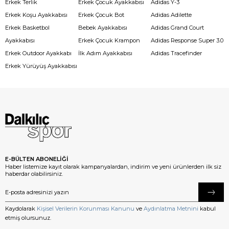
Erkek Terlik
Erkek Çocuk Ayakkabısı
Adidas Y-3
Erkek Koşu Ayakkabısı
Erkek Çocuk Bot
Adidas Adilette
Erkek Basketbol
Bebek Ayakkabısı
Adidas Grand Court
Ayakkabısı
Erkek Çocuk Krampon
Adidas Response Super 3.0
Erkek Outdoor Ayakkabı
İlk Adım Ayakkabısı
Adidas Tracefinder
Erkek Yürüyüş Ayakkabısı
E-BÜLTEN ABONELİĞİ
Haber listemize kayıt olarak kampanyalardan, indirim ve yeni ürünlerden ilk siz
haberdar olabilirsiniz.
Kaydolarak
Kişisel Verilerin Korunması Kanunu
ve
Aydınlatma Metnini
kabul
etmiş olursunuz.