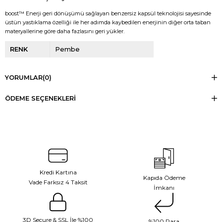
boost™ Enerji geri dönüşümü sağlayan benzersiz kapsül teknolojisi sayesinde
üstün yastıklama özelliği ile her adımda kaybedilen enerjinin diğer orta taban
materyallerine göre daha fazlasını geri yükler.
RENK
Pembe
YORUMLAR
(0)
ÖDEME SEÇENEKLERI
Kredi Kartına
Kapıda Ödeme
Vade Farksız 4 Taksit
İmkanı
3D Secure & SSL İle %100
%100 Para