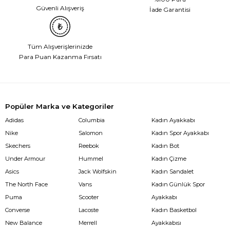
Güvenli Alışveriş
İade Garantisi
Tüm Alışverişlerinizde
Para Puan Kazanma Fırsatı
Popüler Marka ve Kategoriler
Adidas
Columbia
Kadın Ayakkabı
Nike
Salomon
Kadın Spor Ayakkabı
Skechers
Reebok
Kadın Bot
Under Armour
Hummel
Kadın Çizme
Asics
Jack Wolfskin
Kadın Sandalet
The North Face
Vans
Kadın Günlük Spor
Puma
Scooter
Ayakkabı
Converse
Lacoste
Kadın Basketbol
New Balance
Merrell
Ayakkabısı