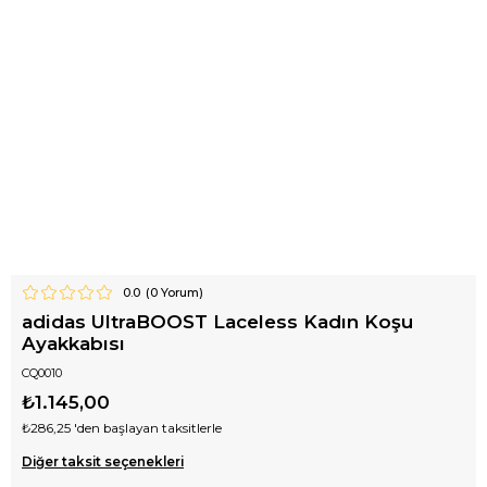
0.0
(
0
Yorum)
adidas UltraBOOST Laceless Kadın Koşu
Ayakkabısı
CQ0010
₺1.145,00
₺286,25
'den başlayan taksitlerle
Diğer taksit seçenekleri