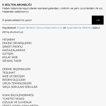
E-BÜLTEN ABONELİĞİ
Haber listemize kayıt olarak kampanyalardan, indirim ve yeni ürünlerden ilk siz
haberdar olabilirsiniz.
Kaydolarak
Kişisel Verilerin Korunması Kanunu
ve
Aydınlatma Metnini
kabul
etmiş olursunuz.
HESABIM
ÖNCEKİ SİPARİŞLERİM
ŞİRKET PROFİLİ
MAĞAZALARIMIZ
İLETİŞİM
KOLAY İADE
SİPARİŞ TAKİP
ÖDEME SEÇENEKLERİ
TESLİMAT
İADE VE DEĞİŞİM
BEDEN ÖLÇÜLERİ
ÜRÜN TEKNOLOJİLERİ
SIKÇA SORULAN SORULAR
KVKK BİLGİLENDİRMESİ
TÜKETİCİ YASASI
GİZLİLİK VE GÜVENLİK
ÇEREZ AYDINLATMA METNİ