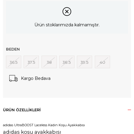
Ürün stoklarımızda kalmamıştır.
BEDEN
36.5
37.5
38
38.5
39.5
40
Kargo Bedava
ÜRÜN ÖZELLIKLERI
adidas UltraBOOST Laceless Kadın Koşu Ayakkabısı
adidas koşu ayakkabısı