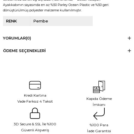
Ayakkabının sayasında en az %50 Parley Ocean Plastic ve %50 geri
dönüştürülmüş polyester malzeme kullanılmıştır.
RENK
Pembe
YORUMLAR
(0)
ÖDEME SEÇENEKLERI
Kredi Kartına
Kapıda Ödeme
Vade Farksız 4 Taksit
İmkanı
3D Secure & SSL İle %100
%100 Para
Güvenli Alışveriş
İade Garantisi