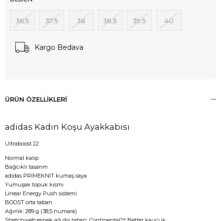
36.5
37.5
38
38.5
39.5
40
Kargo Bedava
ÜRÜN ÖZELLIKLERI
adidas Kadın Koşu Ayakkabısı
Ultraboost 22
Normal kalıp
Bağcıklı tasarım
adidas PRIMEKNIT kumaş saya
Yumuşak topuk kısmı
Linear Energy Push sistemi
BOOST orta taban
Ağırlık: 289 g (38,5 numara)
Stretchweb esnek ağ dış taban; Continental™ Better kauçuk