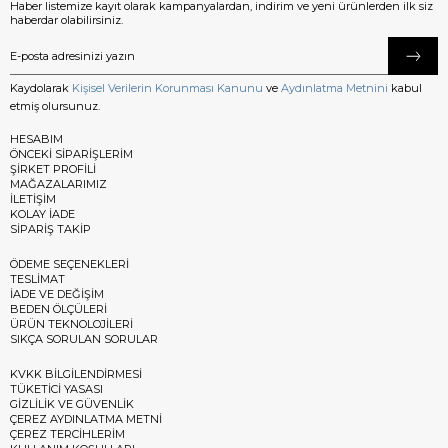
Haber listemize kayıt olarak kampanyalardan, indirim ve yeni ürünlerden ilk siz
haberdar olabilirsiniz.
Kaydolarak
Kişisel Verilerin Korunması Kanunu
ve
Aydınlatma Metnini
kabul
etmiş olursunuz.
HESABIM
ÖNCEKİ SİPARİŞLERİM
ŞİRKET PROFİLİ
MAĞAZALARIMIZ
İLETİŞİM
KOLAY İADE
SİPARİŞ TAKİP
ÖDEME SEÇENEKLERİ
TESLİMAT
İADE VE DEĞİŞİM
BEDEN ÖLÇÜLERİ
ÜRÜN TEKNOLOJİLERİ
SIKÇA SORULAN SORULAR
KVKK BİLGİLENDİRMESİ
TÜKETİCİ YASASI
GİZLİLİK VE GÜVENLİK
ÇEREZ AYDINLATMA METNİ
ÇEREZ TERCİHLERİM