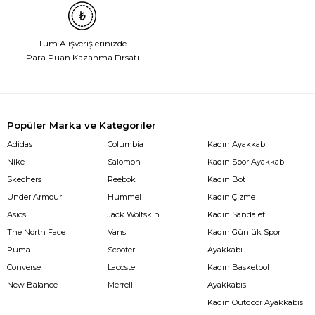
Tüm Alışverişlerinizde
Para Puan Kazanma Fırsatı
Popüler Marka ve Kategoriler
Adidas
Columbia
Kadın Ayakkabı
Nike
Salomon
Kadın Spor Ayakkabı
Skechers
Reebok
Kadın Bot
Under Armour
Hummel
Kadın Çizme
Asics
Jack Wolfskin
Kadın Sandalet
The North Face
Vans
Kadın Günlük Spor
Puma
Scooter
Ayakkabı
Converse
Lacoste
Kadın Basketbol
New Balance
Merrell
Ayakkabısı
Kadın Outdoor Ayakkabısı