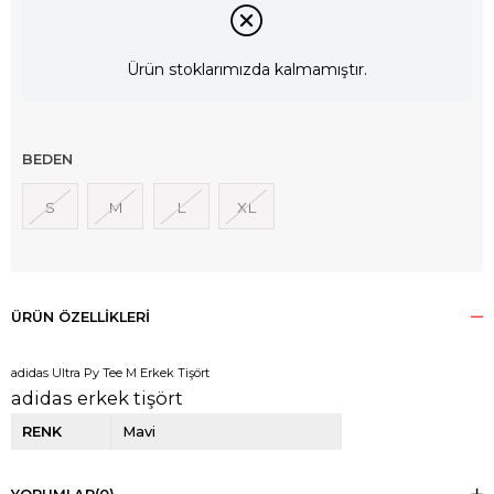
Ürün stoklarımızda kalmamıştır.
BEDEN
S
M
L
XL
ÜRÜN ÖZELLIKLERI
adidas Ultra Py Tee M Erkek Tişört
adidas erkek tişört
RENK
Mavi