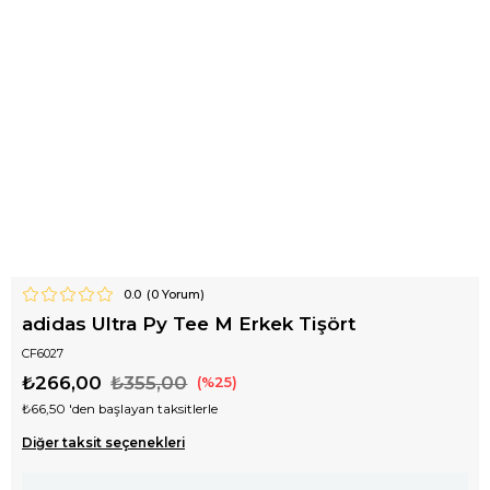
0.0
(
0
Yorum)
adidas Ultra Py Tee M Erkek Tişört
CF6027
₺266,00
₺355,00
25
₺66,50
'den başlayan taksitlerle
Diğer taksit seçenekleri