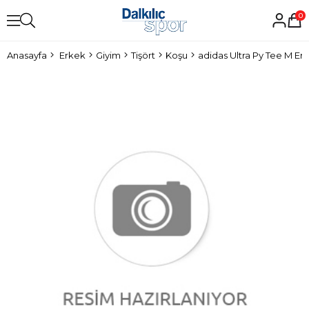
0
Anasayfa
Erkek
Giyim
Tişört
Koşu
adidas Ultra Py Tee M Erk