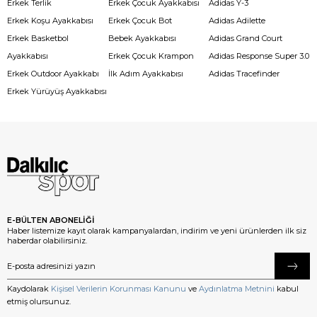
Erkek Terlik
Erkek Çocuk Ayakkabısı
Adidas Y-3
Erkek Koşu Ayakkabısı
Erkek Çocuk Bot
Adidas Adilette
Erkek Basketbol
Bebek Ayakkabısı
Adidas Grand Court
Ayakkabısı
Erkek Çocuk Krampon
Adidas Response Super 3.0
Erkek Outdoor Ayakkabı
İlk Adım Ayakkabısı
Adidas Tracefinder
Erkek Yürüyüş Ayakkabısı
E-BÜLTEN ABONELİĞİ
Haber listemize kayıt olarak kampanyalardan, indirim ve yeni ürünlerden ilk siz
haberdar olabilirsiniz.
Kaydolarak
Kişisel Verilerin Korunması Kanunu
ve
Aydınlatma Metnini
kabul
etmiş olursunuz.