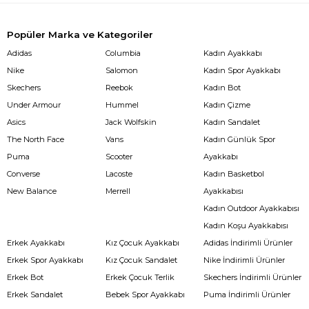
Popüler Marka ve Kategoriler
Adidas
Columbia
Kadın Ayakkabı
Nike
Salomon
Kadın Spor Ayakkabı
Skechers
Reebok
Kadın Bot
Under Armour
Hummel
Kadın Çizme
Asics
Jack Wolfskin
Kadın Sandalet
The North Face
Vans
Kadın Günlük Spor
Puma
Scooter
Ayakkabı
Converse
Lacoste
Kadın Basketbol
New Balance
Merrell
Ayakkabısı
Kadın Outdoor Ayakkabısı
Kadın Koşu Ayakkabısı
Erkek Ayakkabı
Kız Çocuk Ayakkabı
Adidas İndirimli Ürünler
Erkek Spor Ayakkabı
Kız Çocuk Sandalet
Nike İndirimli Ürünler
Erkek Bot
Erkek Çocuk Terlik
Skechers İndirimli Ürünler
Erkek Sandalet
Bebek Spor Ayakkabı
Puma İndirimli Ürünler