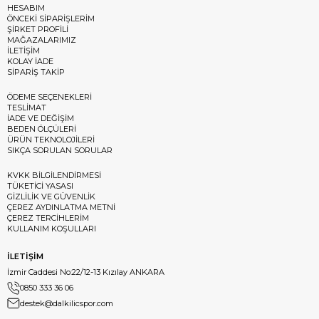
HESABIM
ÖNCEKİ SİPARİŞLERİM
ŞİRKET PROFİLİ
MAĞAZALARIMIZ
İLETİŞİM
KOLAY İADE
SİPARİŞ TAKİP
ÖDEME SEÇENEKLERİ
TESLİMAT
İADE VE DEĞİŞİM
BEDEN ÖLÇÜLERİ
ÜRÜN TEKNOLOJİLERİ
SIKÇA SORULAN SORULAR
KVKK BİLGİLENDİRMESİ
TÜKETİCİ YASASI
GİZLİLİK VE GÜVENLİK
ÇEREZ AYDINLATMA METNİ
ÇEREZ TERCİHLERİM
KULLANIM KOŞULLARI
İLETİŞİM
İzmir Caddesi No:22/12-13 Kızılay ANKARA
0850 333 36 06
destek@dalkilicspor.com