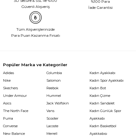
3D Secure & SSL İle %100
%100 Para
Güvenli Alışveriş
İade Garantisi
Tüm Alışverişlerinizde
Para Puan Kazanma Fırsatı
Popüler Marka ve Kategoriler
Adidas
Columbia
Kadın Ayakkabı
Nike
Salomon
Kadın Spor Ayakkabı
Skechers
Reebok
Kadın Bot
Under Armour
Hummel
Kadın Çizme
Asics
Jack Wolfskin
Kadın Sandalet
The North Face
Vans
Kadın Günlük Spor
Puma
Scooter
Ayakkabı
Converse
Lacoste
Kadın Basketbol
New Balance
Merrell
Ayakkabısı