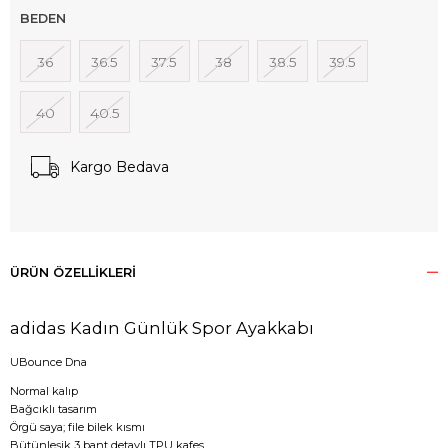
BEDEN
36
36.5
37.5
38
38.5
39.5
40
40.5
Kargo Bedava
ÜRÜN ÖZELLIKLERI
adidas Kadın Günlük Spor Ayakkabı
UBounce Dna
Normal kalıp
Bağcıklı tasarım
Örgü saya; file bilek kısmı
Bütünleşik 3 bant detaylı TPU kafes