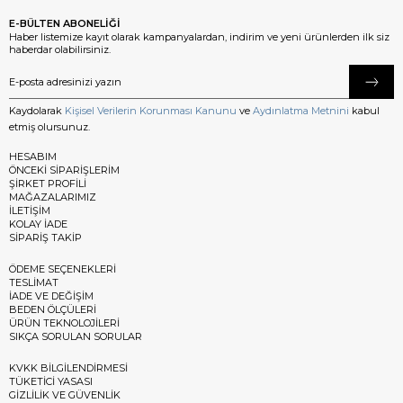
E-BÜLTEN ABONELİĞİ
Haber listemize kayıt olarak kampanyalardan, indirim ve yeni ürünlerden ilk siz
haberdar olabilirsiniz.
Kaydolarak
Kişisel Verilerin Korunması Kanunu
ve
Aydınlatma Metnini
kabul
etmiş olursunuz.
HESABIM
ÖNCEKİ SİPARİŞLERİM
ŞİRKET PROFİLİ
MAĞAZALARIMIZ
İLETİŞİM
KOLAY İADE
SİPARİŞ TAKİP
ÖDEME SEÇENEKLERİ
TESLİMAT
İADE VE DEĞİŞİM
BEDEN ÖLÇÜLERİ
ÜRÜN TEKNOLOJİLERİ
SIKÇA SORULAN SORULAR
KVKK BİLGİLENDİRMESİ
TÜKETİCİ YASASI
GİZLİLİK VE GÜVENLİK