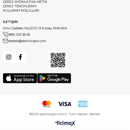
ÇEREZ AYDINLATMA METNİ
ÇEREZ TERCİHLERİM
KULLANIM KOŞULLARI
İLETİŞİM
İzmir Caddesi No:22/12-13 Kızılay ANKARA
0850 333 36 06
destek@dalkilicspor.com
©2025 dalkilicspor.com.tr. Tüm Hakları Saklıdır.