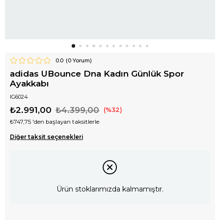
0.0
(
0
Yorum)
adidas UBounce Dna Kadın Günlük Spor
Ayakkabı
IG6024
₺2.991,00
₺4.399,00
32
₺747,75
'den başlayan taksitlerle
Diğer taksit seçenekleri
Ürün stoklarımızda kalmamıştır.