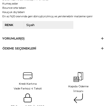
Kumaş astar
Bounce orta taban
Kauçuk dış taban
En az %20 oranında geri dönüştürülmüş ve yenilenebilir malzeme içerir
RENK
Siyah
YORUMLAR
(0)
ÖDEME SEÇENEKLERI
Kredi Kartına
Kapıda Ödeme
Vade Farksız 4 Taksit
İmkanı