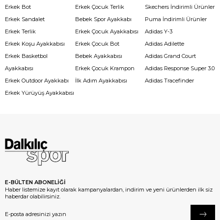
Erkek Bot
Erkek Çocuk Terlik
Skechers İndirimli Ürünler
Erkek Sandalet
Bebek Spor Ayakkabı
Puma İndirimli Ürünler
Erkek Terlik
Erkek Çocuk Ayakkabısı
Adidas Y-3
Erkek Koşu Ayakkabısı
Erkek Çocuk Bot
Adidas Adilette
Erkek Basketbol
Bebek Ayakkabısı
Adidas Grand Court
Ayakkabısı
Erkek Çocuk Krampon
Adidas Response Super 3.0
Erkek Outdoor Ayakkabı
İlk Adım Ayakkabısı
Adidas Tracefinder
Erkek Yürüyüş Ayakkabısı
E-BÜLTEN ABONELİĞİ
Haber listemize kayıt olarak kampanyalardan, indirim ve yeni ürünlerden ilk siz
haberdar olabilirsiniz.