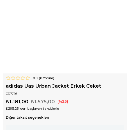
0.0
(
0
Yorum)
adidas Uas Urban Jacket Erkek Ceket
CD7726
₺1.181,00
₺1.575,00
25
₺295,25
'den başlayan taksitlerle
Diğer taksit seçenekleri