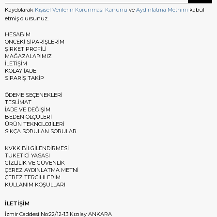
Kaydolarak
Kişisel Verilerin Korunması Kanunu
ve
Aydınlatma Metnini
kabul
etmiş olursunuz.
HESABIM
ÖNCEKİ SİPARİŞLERİM
ŞİRKET PROFİLİ
MAĞAZALARIMIZ
İLETİŞİM
KOLAY İADE
SİPARİŞ TAKİP
ÖDEME SEÇENEKLERİ
TESLİMAT
İADE VE DEĞİŞİM
BEDEN ÖLÇÜLERİ
ÜRÜN TEKNOLOJİLERİ
SIKÇA SORULAN SORULAR
KVKK BİLGİLENDİRMESİ
TÜKETİCİ YASASI
GİZLİLİK VE GÜVENLİK
ÇEREZ AYDINLATMA METNİ
ÇEREZ TERCİHLERİM
KULLANIM KOŞULLARI
İLETİŞİM
İzmir Caddesi No:22/12-13 Kızılay ANKARA