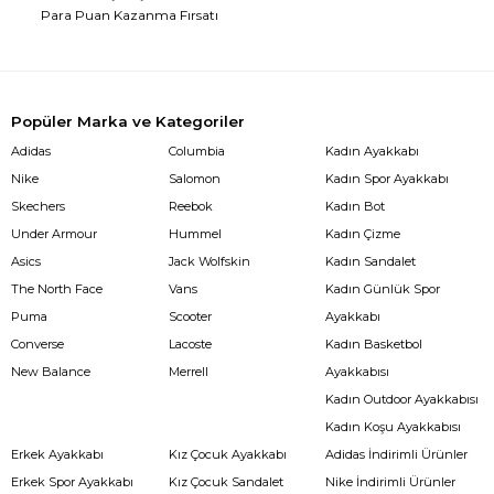
Para Puan Kazanma Fırsatı
Popüler Marka ve Kategoriler
Adidas
Columbia
Kadın Ayakkabı
Nike
Salomon
Kadın Spor Ayakkabı
Skechers
Reebok
Kadın Bot
Under Armour
Hummel
Kadın Çizme
Asics
Jack Wolfskin
Kadın Sandalet
The North Face
Vans
Kadın Günlük Spor
Puma
Scooter
Ayakkabı
Converse
Lacoste
Kadın Basketbol
New Balance
Merrell
Ayakkabısı
Kadın Outdoor Ayakkabısı
Kadın Koşu Ayakkabısı
Erkek Ayakkabı
Kız Çocuk Ayakkabı
Adidas İndirimli Ürünler
Erkek Spor Ayakkabı
Kız Çocuk Sandalet
Nike İndirimli Ürünler