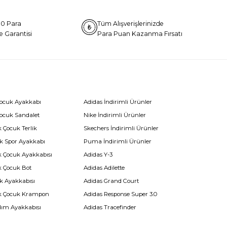
0 Para
Tüm Alışverişlerinizde
e Garantisi
Para Puan Kazanma Fırsatı
Çocuk Ayakkabı
Adidas İndirimli Ürünler
Çocuk Sandalet
Nike İndirimli Ürünler
 Çocuk Terlik
Skechers İndirimli Ürünler
k Spor Ayakkabı
Puma İndirimli Ürünler
k Çocuk Ayakkabısı
Adidas Y-3
k Çocuk Bot
Adidas Adilette
k Ayakkabısı
Adidas Grand Court
k Çocuk Krampon
Adidas Response Super 3.0
dım Ayakkabısı
Adidas Tracefinder