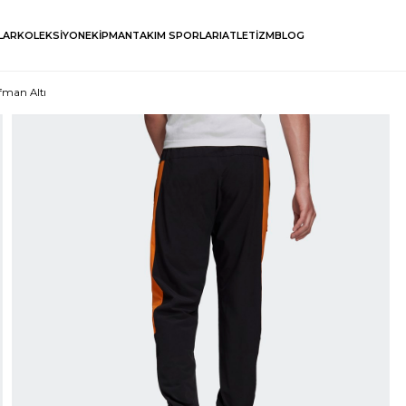
LAR
KOLEKSİYON
EKİPMAN
TAKIM SPORLARI
ATLETİZM
BLOG
fman Altı