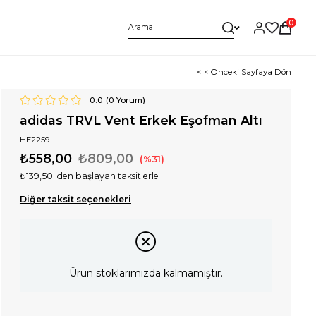
0
< < Önceki Sayfaya Dön
0.0
(
0
Yorum)
adidas TRVL Vent Erkek Eşofman Altı
HE2259
₺558,00
₺809,00
31
₺139,50
'den başlayan taksitlerle
Diğer taksit seçenekleri
Ürün stoklarımızda kalmamıştır.