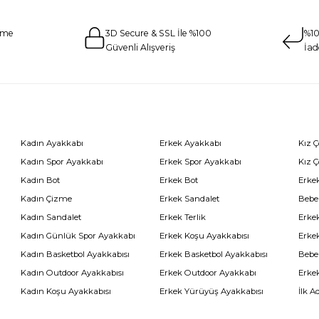
eme
3D Secure & SSL İle %100
%10
Güvenli Alışveriş
İad
Kadın Ayakkabı
Erkek Ayakkabı
Kız 
Kadın Spor Ayakkabı
Erkek Spor Ayakkabı
Kız 
Kadın Bot
Erkek Bot
Erkek
Kadın Çizme
Erkek Sandalet
Bebe
Kadın Sandalet
Erkek Terlik
Erke
Kadın Günlük Spor Ayakkabı
Erkek Koşu Ayakkabısı
Erke
Kadın Basketbol Ayakkabısı
Erkek Basketbol Ayakkabısı
Bebe
Kadın Outdoor Ayakkabısı
Erkek Outdoor Ayakkabı
Erke
Kadın Koşu Ayakkabısı
Erkek Yürüyüş Ayakkabısı
İlk A