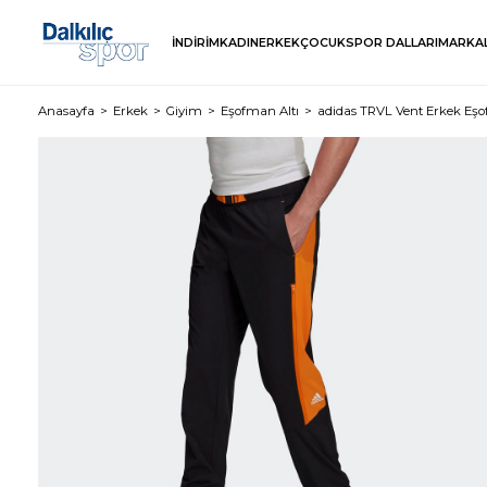
İNDİRİM
KADIN
ERKEK
ÇOCUK
SPOR DALLARI
MARKA
Anasayfa
Erkek
Giyim
Eşofman Altı
adidas TRVL Vent Erkek Eşo