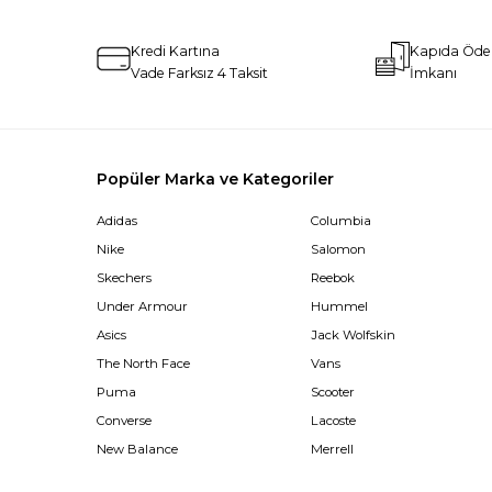
Kredi Kartına
Kapıda Öd
Vade Farksız 4 Taksit
İmkanı
Popüler Marka ve Kategoriler
Adidas
Columbia
Nike
Salomon
Skechers
Reebok
Under Armour
Hummel
Asics
Jack Wolfskin
The North Face
Vans
Puma
Scooter
Converse
Lacoste
New Balance
Merrell