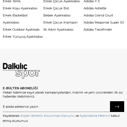
Erkek Terlik
Erkek Çocuk Ayakkabısı
Adidas Y-3
Erkek Koşu Ayakkabısı
Erkek Çocuk Bot
Adidas Adilette
Erkek Basketbol
Bebek Ayakkabısı
Adidas Grand Court
Ayakkabısı
Erkek Çocuk Krampon
Adidas Response Super 3.0
Erkek Outdoor Ayakkabı
İlk Adım Ayakkabısı
Adidas Tracefinder
Erkek Yürüyüş Ayakkabısı
E-BÜLTEN ABONELİĞİ
Haber listemize kayıt olarak kampanyalardan, indirim ve yeni ürünlerden ilk siz
haberdar olabilirsiniz.
Kaydolarak
Kişisel Verilerin Korunması Kanunu
ve
Aydınlatma Metnini
kabul
etmiş olursunuz.