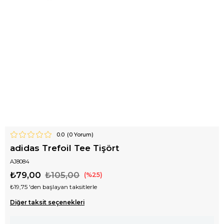
0.0
(
0
Yorum)
adidas Trefoil Tee Tişört
AJ8084
₺79,00
₺105,00
25
₺19,75
'den başlayan taksitlerle
Diğer taksit seçenekleri