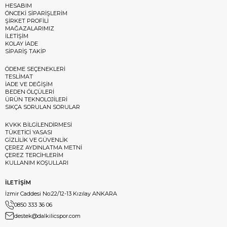
HESABIM
ÖNCEKİ SİPARİŞLERİM
ŞİRKET PROFİLİ
MAĞAZALARIMIZ
İLETİŞİM
KOLAY İADE
SİPARİŞ TAKİP
ÖDEME SEÇENEKLERİ
TESLİMAT
İADE VE DEĞİŞİM
BEDEN ÖLÇÜLERİ
ÜRÜN TEKNOLOJİLERİ
SIKÇA SORULAN SORULAR
KVKK BİLGİLENDİRMESİ
TÜKETİCİ YASASI
GİZLİLİK VE GÜVENLİK
ÇEREZ AYDINLATMA METNİ
ÇEREZ TERCİHLERİM
KULLANIM KOŞULLARI
İLETİŞİM
İzmir Caddesi No:22/12-13 Kızılay ANKARA
0850 333 36 06
destek@dalkilicspor.com