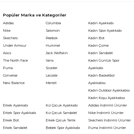
Popüler Marka ve Kategoriler
Adidas
Columbia
Kadın Ayakkabı
Nike
Salomon
Kadın Spor Ayakkabı
Skechers
Reebok
Kadın Bot
Under Armour
Hummel
Kadın Çizme
Asics
Jack Wolfskin
Kadın Sandalet
The North Face
Vans
Kadın Günlük Spor
Puma
Scooter
Ayakkabı
Converse
Lacoste
Kadın Basketbol
New Balance
Merrell
Ayakkabısı
Kadın Outdoor Ayakkabısı
Kadın Koşu Ayakkabısı
Erkek Ayakkabı
Kız Çocuk Ayakkabı
Adidas İndirimli Ürünler
Erkek Spor Ayakkabı
Kız Çocuk Sandalet
Nike İndirimli Ürünler
Erkek Bot
Erkek Çocuk Terlik
Skechers İndirimli Ürünler
Erkek Sandalet
Bebek Spor Ayakkabı
Puma İndirimli Ürünler