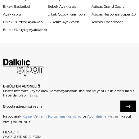
Erkek Basketbol
Bebek Ayakkabısı
Adidas Grand Court
Ayakkabısı
Erkek Çocuk Krampon
Adidas Response Super 3.0
Erkek Outdoor Ayakkabı
İlk Adım Ayakkabısı
Adidas Tracefinder
Erkek Yürüyüş Ayakkabısı
E-BÜLTEN ABONELİĞİ
Haber listemize kayıt olarak kampanyalardan, indirim ve yeni ürünlerden ilk siz
haberdar olabilirsiniz.
Kaydolarak
Kişisel Verilerin Korunması Kanunu
ve
Aydınlatma Metnini
kabul
etmiş olursunuz.
HESABIM
ÖNCEKİ SİPARİŞLERİM