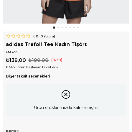
0.0
(
0
Yorum)
adidas Trefoil Tee Kadın Tişört
FM3295
₺139,00
₺199,00
30
₺34,75
'den başlayan taksitlerle
Diğer taksit seçenekleri
Ürün stoklarımızda kalmamıştır.
BEDEN