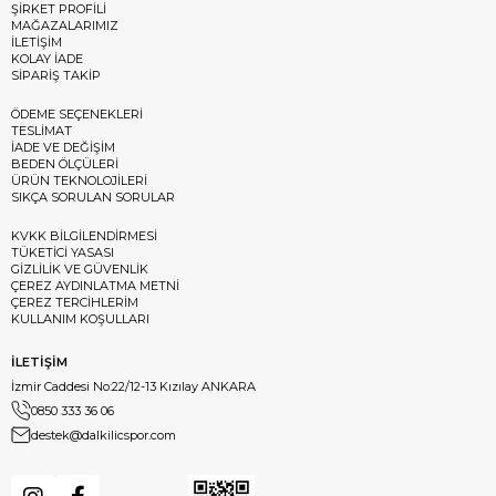
ŞİRKET PROFİLİ
MAĞAZALARIMIZ
İLETİŞİM
KOLAY İADE
SİPARİŞ TAKİP
ÖDEME SEÇENEKLERİ
TESLİMAT
İADE VE DEĞİŞİM
BEDEN ÖLÇÜLERİ
ÜRÜN TEKNOLOJİLERİ
SIKÇA SORULAN SORULAR
KVKK BİLGİLENDİRMESİ
TÜKETİCİ YASASI
GİZLİLİK VE GÜVENLİK
ÇEREZ AYDINLATMA METNİ
ÇEREZ TERCİHLERİM
KULLANIM KOŞULLARI
İLETİŞİM
İzmir Caddesi No:22/12-13 Kızılay ANKARA
0850 333 36 06
destek@dalkilicspor.com