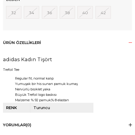
32
34
36
38
40
42
ÜRÜN ÖZELLIKLERI
adidas Kadın Tişört
Trefoil Tee
Regular fit, normal kalıp
Yumuşak bir his sunan pamuk kumaş
Nervürlü bisiklet yaka
Büyük Trefoil logo baskısı
Malzeme: % 92 pamuk,% 8 elastan
RENK
Turuncu
YORUMLAR
(0)