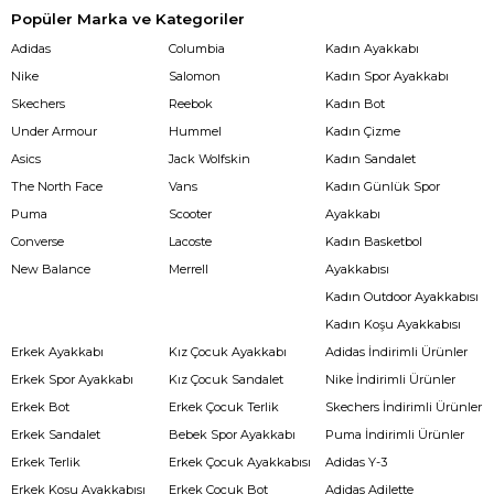
Popüler Marka ve Kategoriler
Adidas
Columbia
Kadın Ayakkabı
Nike
Salomon
Kadın Spor Ayakkabı
Skechers
Reebok
Kadın Bot
Under Armour
Hummel
Kadın Çizme
Asics
Jack Wolfskin
Kadın Sandalet
The North Face
Vans
Kadın Günlük Spor
Puma
Scooter
Ayakkabı
Converse
Lacoste
Kadın Basketbol
New Balance
Merrell
Ayakkabısı
Kadın Outdoor Ayakkabısı
Kadın Koşu Ayakkabısı
Erkek Ayakkabı
Kız Çocuk Ayakkabı
Adidas İndirimli Ürünler
Erkek Spor Ayakkabı
Kız Çocuk Sandalet
Nike İndirimli Ürünler
Erkek Bot
Erkek Çocuk Terlik
Skechers İndirimli Ürünler
Erkek Sandalet
Bebek Spor Ayakkabı
Puma İndirimli Ürünler
Erkek Terlik
Erkek Çocuk Ayakkabısı
Adidas Y-3
Erkek Koşu Ayakkabısı
Erkek Çocuk Bot
Adidas Adilette