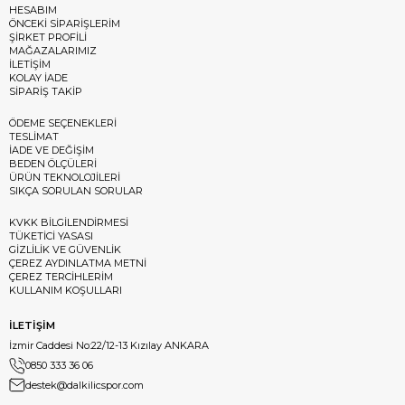
HESABIM
ÖNCEKİ SİPARİŞLERİM
ŞİRKET PROFİLİ
MAĞAZALARIMIZ
İLETİŞİM
KOLAY İADE
SİPARİŞ TAKİP
ÖDEME SEÇENEKLERİ
TESLİMAT
İADE VE DEĞİŞİM
BEDEN ÖLÇÜLERİ
ÜRÜN TEKNOLOJİLERİ
SIKÇA SORULAN SORULAR
KVKK BİLGİLENDİRMESİ
TÜKETİCİ YASASI
GİZLİLİK VE GÜVENLİK
ÇEREZ AYDINLATMA METNİ
ÇEREZ TERCİHLERİM
KULLANIM KOŞULLARI
İLETİŞİM
İzmir Caddesi No:22/12-13 Kızılay ANKARA
0850 333 36 06
destek@dalkilicspor.com