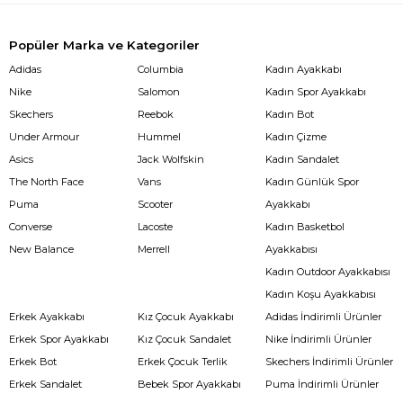
Popüler Marka ve Kategoriler
Adidas
Columbia
Kadın Ayakkabı
Nike
Salomon
Kadın Spor Ayakkabı
Skechers
Reebok
Kadın Bot
Under Armour
Hummel
Kadın Çizme
Asics
Jack Wolfskin
Kadın Sandalet
The North Face
Vans
Kadın Günlük Spor
Puma
Scooter
Ayakkabı
Converse
Lacoste
Kadın Basketbol
New Balance
Merrell
Ayakkabısı
Kadın Outdoor Ayakkabısı
Kadın Koşu Ayakkabısı
Erkek Ayakkabı
Kız Çocuk Ayakkabı
Adidas İndirimli Ürünler
Erkek Spor Ayakkabı
Kız Çocuk Sandalet
Nike İndirimli Ürünler
Erkek Bot
Erkek Çocuk Terlik
Skechers İndirimli Ürünler
Erkek Sandalet
Bebek Spor Ayakkabı
Puma İndirimli Ürünler