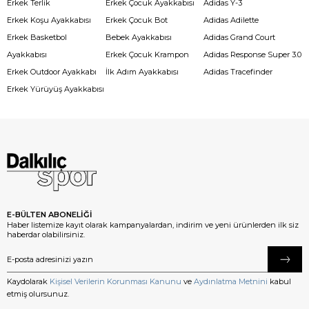
Erkek Terlik
Erkek Çocuk Ayakkabısı
Adidas Y-3
Erkek Koşu Ayakkabısı
Erkek Çocuk Bot
Adidas Adilette
Erkek Basketbol
Bebek Ayakkabısı
Adidas Grand Court
Ayakkabısı
Erkek Çocuk Krampon
Adidas Response Super 3.0
Erkek Outdoor Ayakkabı
İlk Adım Ayakkabısı
Adidas Tracefinder
Erkek Yürüyüş Ayakkabısı
E-BÜLTEN ABONELİĞİ
Haber listemize kayıt olarak kampanyalardan, indirim ve yeni ürünlerden ilk siz
haberdar olabilirsiniz.
Kaydolarak
Kişisel Verilerin Korunması Kanunu
ve
Aydınlatma Metnini
kabul
etmiş olursunuz.