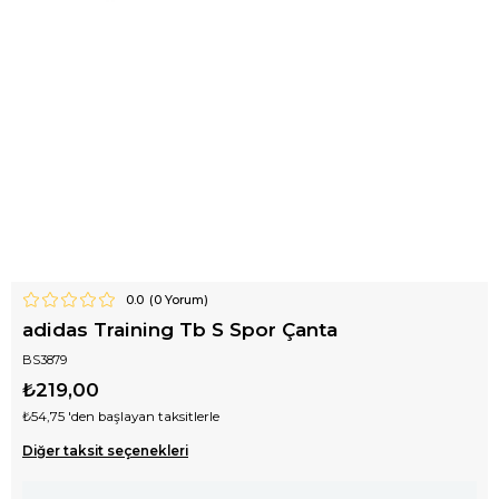
0.0
(
0
Yorum)
adidas Training Tb S Spor Çanta
BS3879
₺219,00
₺54,75
'den başlayan taksitlerle
Diğer taksit seçenekleri