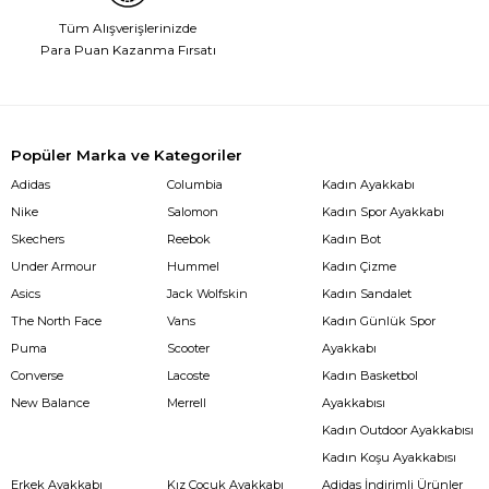
Tüm Alışverişlerinizde
Para Puan Kazanma Fırsatı
Popüler Marka ve Kategoriler
Adidas
Columbia
Kadın Ayakkabı
Nike
Salomon
Kadın Spor Ayakkabı
Skechers
Reebok
Kadın Bot
Under Armour
Hummel
Kadın Çizme
Asics
Jack Wolfskin
Kadın Sandalet
The North Face
Vans
Kadın Günlük Spor
Puma
Scooter
Ayakkabı
Converse
Lacoste
Kadın Basketbol
New Balance
Merrell
Ayakkabısı
Kadın Outdoor Ayakkabısı
Kadın Koşu Ayakkabısı
Erkek Ayakkabı
Kız Çocuk Ayakkabı
Adidas İndirimli Ürünler