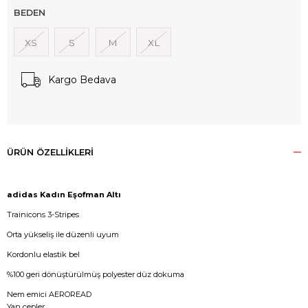
BEDEN
XS
S
M
XL
Kargo Bedava
ÜRÜN ÖZELLIKLERI
adidas Kadın Eşofman Altı
Trainicons 3-Stripes
Orta yükseliş ile düzenli uyum
Kordonlu elastik bel
%100 geri dönüştürülmüş polyester düz dokuma
Nem emici AEROREAD
Yan cepler