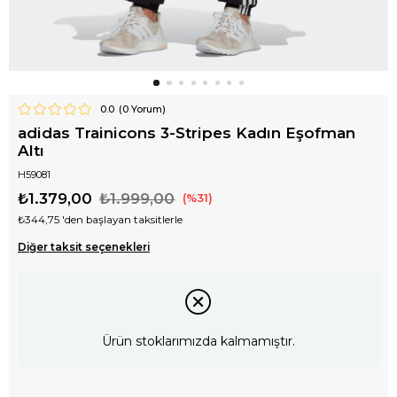
0.0
(
0
Yorum)
adidas Trainicons 3-Stripes Kadın Eşofman
Altı
H59081
₺1.379,00
₺1.999,00
31
₺344,75
'den başlayan taksitlerle
Diğer taksit seçenekleri
Ürün stoklarımızda kalmamıştır.