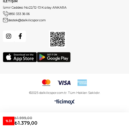
İLETİŞİM
İzmir Caddesi No:22/12-13 Kızılay ANKARA
0850 333 36 06
destek@dalkilicspor.com
©2025 dalkilicspor.com.tr. Tüm Hakları Saklıdır.
₺1.999,00
%31
₺1.379,00