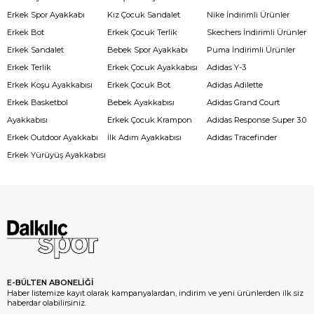
Erkek Spor Ayakkabı
Kız Çocuk Sandalet
Nike İndirimli Ürünler
Erkek Bot
Erkek Çocuk Terlik
Skechers İndirimli Ürünler
Erkek Sandalet
Bebek Spor Ayakkabı
Puma İndirimli Ürünler
Erkek Terlik
Erkek Çocuk Ayakkabısı
Adidas Y-3
Erkek Koşu Ayakkabısı
Erkek Çocuk Bot
Adidas Adilette
Erkek Basketbol
Bebek Ayakkabısı
Adidas Grand Court
Ayakkabısı
Erkek Çocuk Krampon
Adidas Response Super 3.0
Erkek Outdoor Ayakkabı
İlk Adım Ayakkabısı
Adidas Tracefinder
Erkek Yürüyüş Ayakkabısı
E-BÜLTEN ABONELİĞİ
Haber listemize kayıt olarak kampanyalardan, indirim ve yeni ürünlerden ilk siz
haberdar olabilirsiniz.