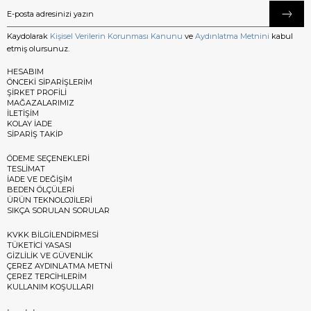
Kaydolarak
Kişisel Verilerin Korunması Kanunu
ve
Aydınlatma Metnini
kabul
etmiş olursunuz.
HESABIM
ÖNCEKİ SİPARİŞLERİM
ŞİRKET PROFİLİ
MAĞAZALARIMIZ
İLETİŞİM
KOLAY İADE
SİPARİŞ TAKİP
ÖDEME SEÇENEKLERİ
TESLİMAT
İADE VE DEĞİŞİM
BEDEN ÖLÇÜLERİ
ÜRÜN TEKNOLOJİLERİ
SIKÇA SORULAN SORULAR
KVKK BİLGİLENDİRMESİ
TÜKETİCİ YASASI
GİZLİLİK VE GÜVENLİK
ÇEREZ AYDINLATMA METNİ
ÇEREZ TERCİHLERİM
KULLANIM KOŞULLARI