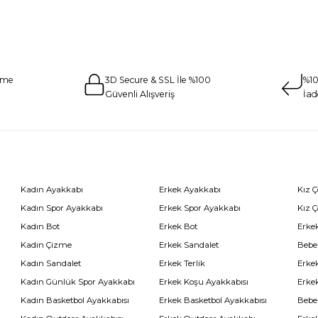
eme
3D Secure & SSL İle %100
%10
Güvenli Alışveriş
İad
Kadın Ayakkabı
Erkek Ayakkabı
Kız 
Kadın Spor Ayakkabı
Erkek Spor Ayakkabı
Kız 
Kadın Bot
Erkek Bot
Erkek
Kadın Çizme
Erkek Sandalet
Bebe
Kadın Sandalet
Erkek Terlik
Erke
Kadın Günlük Spor Ayakkabı
Erkek Koşu Ayakkabısı
Erke
Kadın Basketbol Ayakkabısı
Erkek Basketbol Ayakkabısı
Bebe