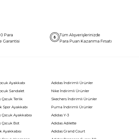
0 Para
Tüm Alışverişlerinizde
e Garantisi
Para Puan Kazanma Fırsatı
Çocuk Ayakkabı
Adidas İndirimli Ürünler
Çocuk Sandalet
Nike İndirimli Ürünler
 Çocuk Terlik
Skechers İndirimli Ürünler
k Spor Ayakkabı
Puma İndirimli Ürünler
k Çocuk Ayakkabısı
Adidas Y-3
k Çocuk Bot
Adidas Adilette
k Ayakkabısı
Adidas Grand Court