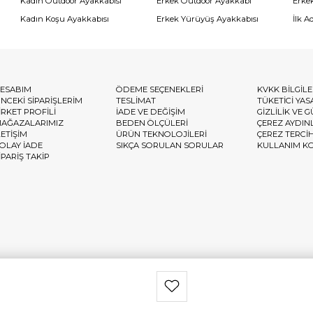
Kadın Outdoor Ayakkabısı
Erkek Outdoor Ayakkabı
Erke
Kadın Koşu Ayakkabısı
Erkek Yürüyüş Ayakkabısı
İlk A
ESABIM
ÖDEME SEÇENEKLERİ
KVKK BİLGİL
NCEKİ SİPARİŞLERİM
TESLİMAT
TÜKETİCİ YAS
İRKET PROFİLİ
İADE VE DEĞİŞİM
GİZLİLİK VE 
AĞAZALARIMIZ
BEDEN ÖLÇÜLERİ
ÇEREZ AYDIN
LETİŞİM
ÜRÜN TEKNOLOJİLERİ
ÇEREZ TERCİ
OLAY İADE
SIKÇA SORULAN SORULAR
KULLANIM K
İPARİŞ TAKİP