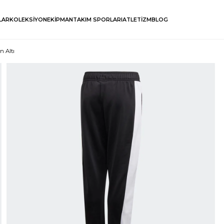
LAR
KOLEKSİYON
EKİPMAN
TAKIM SPORLARI
ATLETİZM
BLOG
 Altı