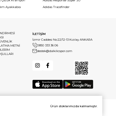
k Çocuk Krampon
Adidas Response Super 3.0
dım Ayakkabısı
Adidas Tracefinder
ENDİRMESİ
İLETİŞİM
ASI
İzmir Caddesi No:22/12-13 Kızılay ANKARA
GÜVENLİK
0850 333 36 06
LATMA METNİ
HLERİM
destek@dalkilicspor.com
OŞULLARI
Ürün stoklarımızda kalmamıştır.