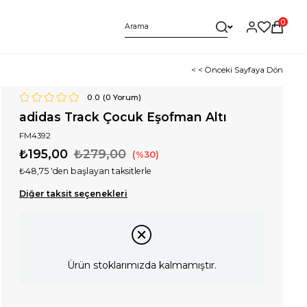
0
< < Önceki Sayfaya Dön
0.0
(
0
Yorum)
adidas Track Çocuk Eşofman Altı
FM4392
₺195,00
₺279,00
30
₺48,75
'den başlayan taksitlerle
Diğer taksit seçenekleri
Ürün stoklarımızda kalmamıştır.