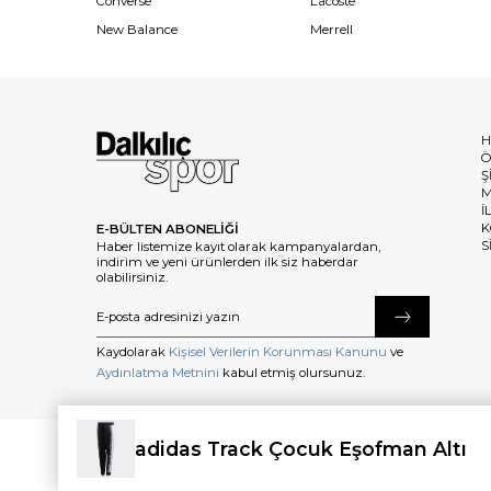
Converse
Lacoste
New Balance
Merrell
H
Ö
Ş
M
İ
K
E-BÜLTEN ABONELİĞİ
S
Haber listemize kayıt olarak kampanyalardan,
indirim ve yeni ürünlerden ilk siz haberdar
olabilirsiniz.
Kaydolarak
Kişisel Verilerin Korunması Kanunu
ve
Aydınlatma Metnini
kabul etmiş olursunuz.
adidas Track Çocuk Eşofman Altı
©2025 dalkilicspor.com.tr. Tüm Hakları Saklıdır.