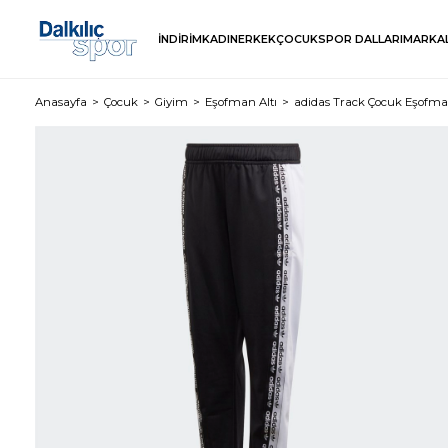
İNDİRİM
KADIN
ERKEK
ÇOCUK
SPOR DALLARI
MARKA
Anasayfa
Çocuk
Giyim
Eşofman Altı
adidas Track Çocuk Eşofman