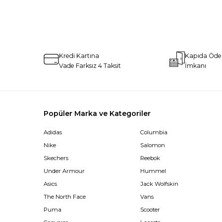
Kredi Kartına
Kapıda Öd
Vade Farksız 4 Taksit
İmkanı
Popüler Marka ve Kategoriler
Adidas
Columbia
Nike
Salomon
Skechers
Reebok
Under Armour
Hummel
Asics
Jack Wolfskin
The North Face
Vans
Puma
Scooter