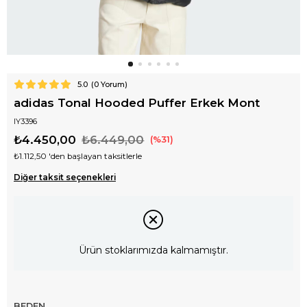
5.0
(
0
Yorum)
adidas Tonal Hooded Puffer Erkek Mont
IY3396
₺4.450,00
₺6.449,00
31
₺1.112,50
'den başlayan taksitlerle
Diğer taksit seçenekleri
Ürün stoklarımızda kalmamıştır.
BEDEN