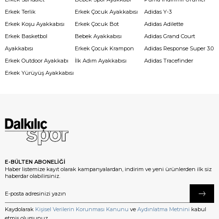
Erkek Terlik
Erkek Çocuk Ayakkabısı
Adidas Y-3
Erkek Koşu Ayakkabısı
Erkek Çocuk Bot
Adidas Adilette
Erkek Basketbol
Bebek Ayakkabısı
Adidas Grand Court
Ayakkabısı
Erkek Çocuk Krampon
Adidas Response Super 3.0
Erkek Outdoor Ayakkabı
İlk Adım Ayakkabısı
Adidas Tracefinder
Erkek Yürüyüş Ayakkabısı
E-BÜLTEN ABONELİĞİ
Haber listemize kayıt olarak kampanyalardan, indirim ve yeni ürünlerden ilk siz
haberdar olabilirsiniz.
Kaydolarak
Kişisel Verilerin Korunması Kanunu
ve
Aydınlatma Metnini
kabul
etmiş olursunuz.