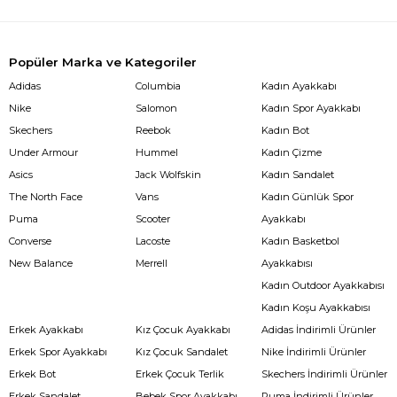
Popüler Marka ve Kategoriler
Adidas
Columbia
Kadın Ayakkabı
Nike
Salomon
Kadın Spor Ayakkabı
Skechers
Reebok
Kadın Bot
Under Armour
Hummel
Kadın Çizme
Asics
Jack Wolfskin
Kadın Sandalet
The North Face
Vans
Kadın Günlük Spor
Puma
Scooter
Ayakkabı
Converse
Lacoste
Kadın Basketbol
New Balance
Merrell
Ayakkabısı
Kadın Outdoor Ayakkabısı
Kadın Koşu Ayakkabısı
Erkek Ayakkabı
Kız Çocuk Ayakkabı
Adidas İndirimli Ürünler
Erkek Spor Ayakkabı
Kız Çocuk Sandalet
Nike İndirimli Ürünler
Erkek Bot
Erkek Çocuk Terlik
Skechers İndirimli Ürünler
Erkek Sandalet
Bebek Spor Ayakkabı
Puma İndirimli Ürünler