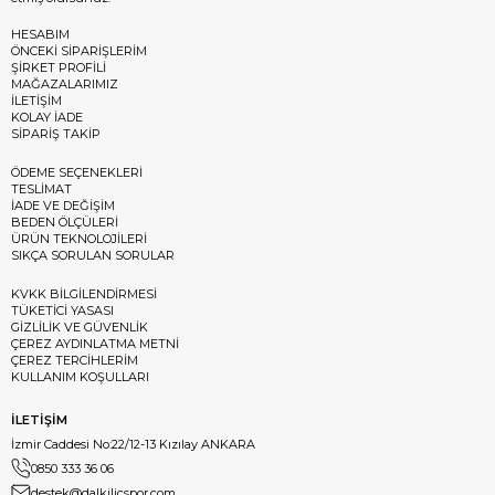
HESABIM
ÖNCEKİ SİPARİŞLERİM
ŞİRKET PROFİLİ
MAĞAZALARIMIZ
İLETİŞİM
KOLAY İADE
SİPARİŞ TAKİP
ÖDEME SEÇENEKLERİ
TESLİMAT
İADE VE DEĞİŞİM
BEDEN ÖLÇÜLERİ
ÜRÜN TEKNOLOJİLERİ
SIKÇA SORULAN SORULAR
KVKK BİLGİLENDİRMESİ
TÜKETİCİ YASASI
GİZLİLİK VE GÜVENLİK
ÇEREZ AYDINLATMA METNİ
ÇEREZ TERCİHLERİM
KULLANIM KOŞULLARI
İLETİŞİM
İzmir Caddesi No:22/12-13 Kızılay ANKARA
0850 333 36 06
destek@dalkilicspor.com