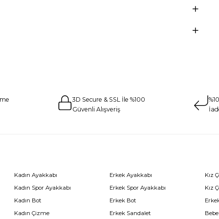
eme
3D Secure & SSL İle %100
%10
Güvenli Alışveriş
İad
Kadın Ayakkabı
Erkek Ayakkabı
Kız 
Kadın Spor Ayakkabı
Erkek Spor Ayakkabı
Kız 
Kadın Bot
Erkek Bot
Erkek
Kadın Çizme
Erkek Sandalet
Bebe