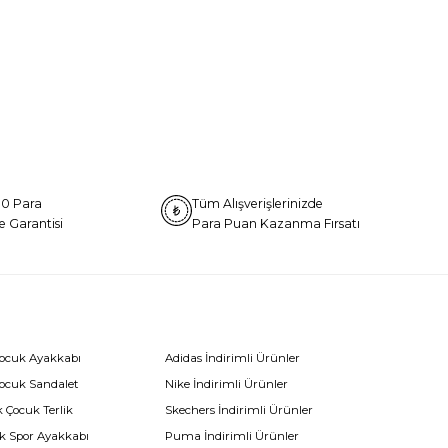
0 Para
Tüm Alışverişlerinizde
e Garantisi
Para Puan Kazanma Fırsatı
Çocuk Ayakkabı
Adidas İndirimli Ürünler
Çocuk Sandalet
Nike İndirimli Ürünler
 Çocuk Terlik
Skechers İndirimli Ürünler
k Spor Ayakkabı
Puma İndirimli Ürünler