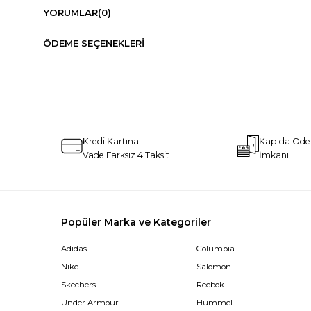
YORUMLAR
(0)
ÖDEME SEÇENEKLERI
Kredi Kartına
Kapıda Öd
Vade Farksız 4 Taksit
İmkanı
Popüler Marka ve Kategoriler
Adidas
Columbia
Nike
Salomon
Skechers
Reebok
Under Armour
Hummel