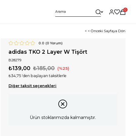
0
< < Önceki Sayfaya Dön
0.0
(
0
Yorum)
adidas TKO 2 Layer W Tişört
B28279
₺139,00
₺185,00
25
₺34,75
'den başlayan taksitlerle
Diğer taksit seçenekleri
Ürün stoklarımızda kalmamıştır.