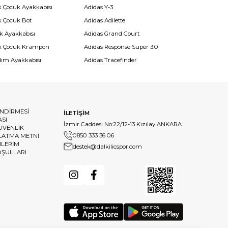
k Çocuk Ayakkabısı
Adidas Y-3
k Çocuk Bot
Adidas Adilette
k Ayakkabısı
Adidas Grand Court
k Çocuk Krampon
Adidas Response Super 3.0
dım Ayakkabısı
Adidas Tracefinder
ENDİRMESİ
İLETİŞİM
ASI
İzmir Caddesi No:22/12-13 Kızılay ANKARA
GÜVENLİK
0850 333 36 06
LATMA METNİ
HLERİM
destek@dalkilicspor.com
OŞULLARI