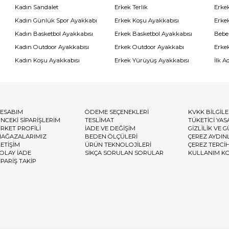
Kadın Sandalet
Erkek Terlik
Erke
Kadın Günlük Spor Ayakkabı
Erkek Koşu Ayakkabısı
Erke
Kadın Basketbol Ayakkabısı
Erkek Basketbol Ayakkabısı
Bebe
Kadın Outdoor Ayakkabısı
Erkek Outdoor Ayakkabı
Erke
Kadın Koşu Ayakkabısı
Erkek Yürüyüş Ayakkabısı
İlk A
ESABIM
ÖDEME SEÇENEKLERİ
KVKK BİLGİL
NCEKİ SİPARİŞLERİM
TESLİMAT
TÜKETİCİ YAS
İRKET PROFİLİ
İADE VE DEĞİŞİM
GİZLİLİK VE 
AĞAZALARIMIZ
BEDEN ÖLÇÜLERİ
ÇEREZ AYDIN
LETİŞİM
ÜRÜN TEKNOLOJİLERİ
ÇEREZ TERCİ
OLAY İADE
SIKÇA SORULAN SORULAR
KULLANIM K
İPARİŞ TAKİP