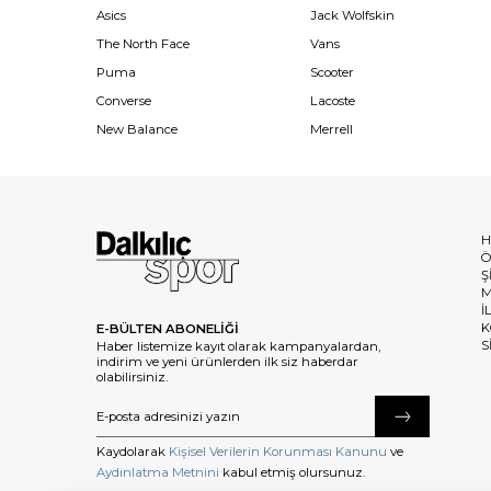
Asics
Jack Wolfskin
The North Face
Vans
Puma
Scooter
Converse
Lacoste
New Balance
Merrell
H
Ö
Ş
M
İ
K
E-BÜLTEN ABONELİĞİ
S
Haber listemize kayıt olarak kampanyalardan,
indirim ve yeni ürünlerden ilk siz haberdar
olabilirsiniz.
Kaydolarak
Kişisel Verilerin Korunması Kanunu
ve
Aydınlatma Metnini
kabul etmiş olursunuz.