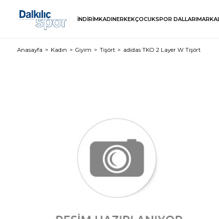
İNDİRİM
KADIN
ERKEK
ÇOCUK
SPOR DALLARI
MARKA
Anasayfa
Kadın
Giyim
Tişört
adidas TKO 2 Layer W Tişört