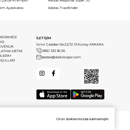
k Çocuk Krampon
Adidas Response Super 3.0
dım Ayakkabısı
Adidas Tracefinder
ENDİRMESİ
İLETİŞİM
ASI
İzmir Caddesi No:22/12-13 Kızılay ANKARA
GÜVENLİK
0850 333 36 06
LATMA METNİ
HLERİM
destek@dalkilicspor.com
OŞULLARI
Ürün stoklarımızda kalmamıştır.