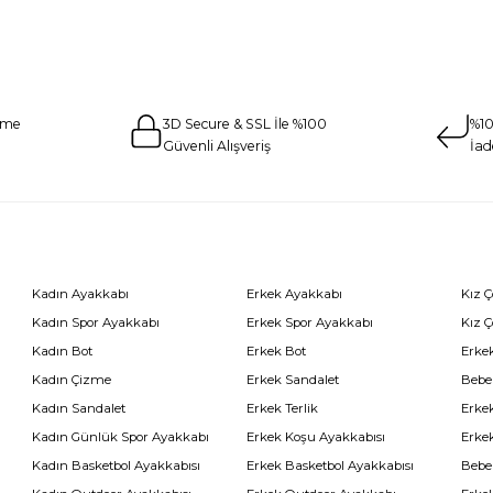
eme
3D Secure & SSL İle %100
%10
Güvenli Alışveriş
İad
Kadın Ayakkabı
Erkek Ayakkabı
Kız 
Kadın Spor Ayakkabı
Erkek Spor Ayakkabı
Kız 
Kadın Bot
Erkek Bot
Erkek
Kadın Çizme
Erkek Sandalet
Bebe
Kadın Sandalet
Erkek Terlik
Erke
Kadın Günlük Spor Ayakkabı
Erkek Koşu Ayakkabısı
Erke
Kadın Basketbol Ayakkabısı
Erkek Basketbol Ayakkabısı
Bebe