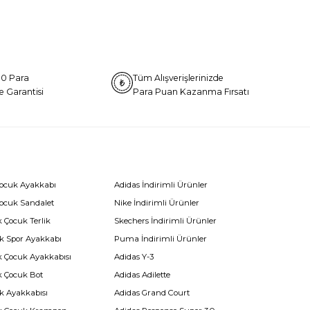
0 Para
Tüm Alışverişlerinizde
e Garantisi
Para Puan Kazanma Fırsatı
Çocuk Ayakkabı
Adidas İndirimli Ürünler
Çocuk Sandalet
Nike İndirimli Ürünler
 Çocuk Terlik
Skechers İndirimli Ürünler
k Spor Ayakkabı
Puma İndirimli Ürünler
k Çocuk Ayakkabısı
Adidas Y-3
k Çocuk Bot
Adidas Adilette
k Ayakkabısı
Adidas Grand Court