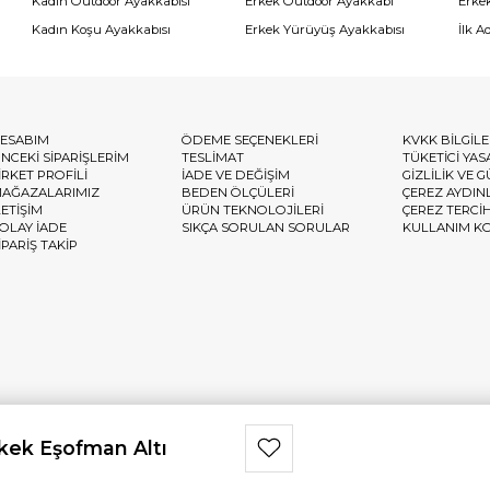
Kadın Outdoor Ayakkabısı
Erkek Outdoor Ayakkabı
Erke
Kadın Koşu Ayakkabısı
Erkek Yürüyüş Ayakkabısı
İlk A
ESABIM
ÖDEME SEÇENEKLERİ
KVKK BİLGİL
NCEKİ SİPARİŞLERİM
TESLİMAT
TÜKETİCİ YAS
İRKET PROFİLİ
İADE VE DEĞİŞİM
GİZLİLİK VE 
AĞAZALARIMIZ
BEDEN ÖLÇÜLERİ
ÇEREZ AYDIN
LETİŞİM
ÜRÜN TEKNOLOJİLERİ
ÇEREZ TERCİ
OLAY İADE
SIKÇA SORULAN SORULAR
KULLANIM K
İPARİŞ TAKİP
rkek Eşofman Altı