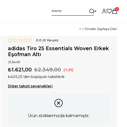
0
< < Önceki Sayfaya Dön
0.0
(
0
Yorum)
adidas Tiro 25 Essentials Woven Erkek
Eşofman Altı
JC5449
₺1.621,00
₺2.349,00
31
₺405,25
'den başlayan taksitlerle
Diğer taksit seçenekleri
Ürün stoklarımızda kalmamıştır.