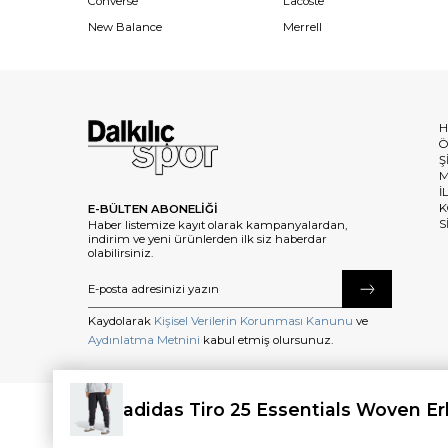
Converse
Lacoste
New Balance
Merrell
H
Ö
Ş
M
İ
K
E-BÜLTEN ABONELİĞİ
S
Haber listemize kayıt olarak kampanyalardan,
indirim ve yeni ürünlerden ilk siz haberdar
olabilirsiniz.
Kaydolarak
Kişisel Verilerin Korunması Kanunu
ve
Aydınlatma Metnini
kabul etmiş olursunuz.
adidas Tiro 25 Essentials Woven E
©2025 dalkilicspor.com.tr. Tüm Hakları Saklıdır.