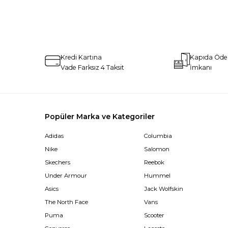
Kredi Kartına
Kapıda Öd
Vade Farksız 4 Taksit
İmkanı
Popüler Marka ve Kategoriler
Adidas
Columbia
Nike
Salomon
Skechers
Reebok
Under Armour
Hummel
Asics
Jack Wolfskin
The North Face
Vans
Puma
Scooter