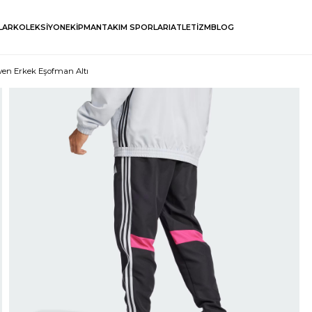
LAR
KOLEKSİYON
EKİPMAN
TAKIM SPORLARI
ATLETİZM
BLOG
oven Erkek Eşofman Altı