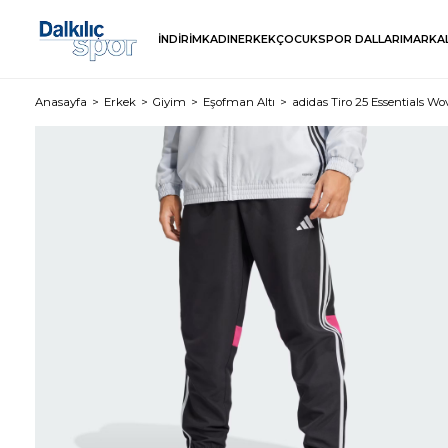
İNDİRİM
KADIN
ERKEK
ÇOCUK
SPOR DALLARI
MARKA
Anasayfa
Erkek
Giyim
Eşofman Altı
adidas Tiro 25 Essentials W