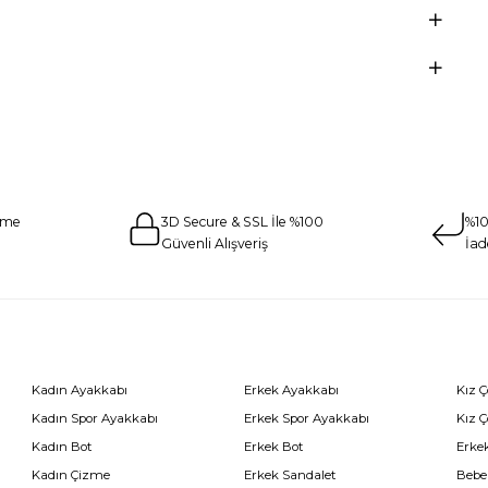
eme
3D Secure & SSL İle %100
%10
Güvenli Alışveriş
İad
Kadın Ayakkabı
Erkek Ayakkabı
Kız 
Kadın Spor Ayakkabı
Erkek Spor Ayakkabı
Kız 
Kadın Bot
Erkek Bot
Erkek
Kadın Çizme
Erkek Sandalet
Bebe