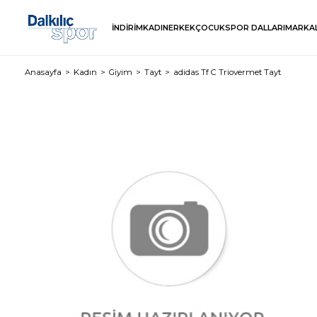
İNDİRİM
KADIN
ERKEK
ÇOCUK
SPOR DALLARI
MARKA
Anasayfa
Kadın
Giyim
Tayt
adidas Tf C Triovermet Tayt