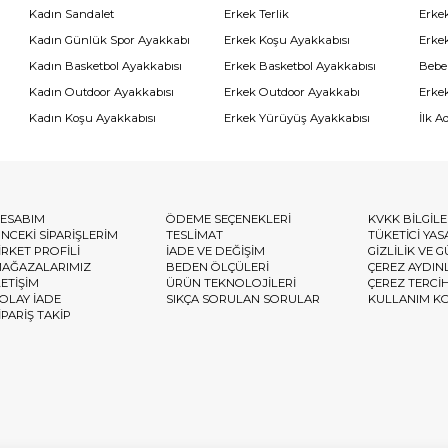
Kadın Sandalet
Erkek Terlik
Erke
Kadın Günlük Spor Ayakkabı
Erkek Koşu Ayakkabısı
Erke
Kadın Basketbol Ayakkabısı
Erkek Basketbol Ayakkabısı
Bebe
Kadın Outdoor Ayakkabısı
Erkek Outdoor Ayakkabı
Erke
Kadın Koşu Ayakkabısı
Erkek Yürüyüş Ayakkabısı
İlk A
ESABIM
ÖDEME SEÇENEKLERİ
KVKK BİLGİL
NCEKİ SİPARİŞLERİM
TESLİMAT
TÜKETİCİ YAS
İRKET PROFİLİ
İADE VE DEĞİŞİM
GİZLİLİK VE 
AĞAZALARIMIZ
BEDEN ÖLÇÜLERİ
ÇEREZ AYDIN
LETİŞİM
ÜRÜN TEKNOLOJİLERİ
ÇEREZ TERCİ
OLAY İADE
SIKÇA SORULAN SORULAR
KULLANIM K
İPARİŞ TAKİP