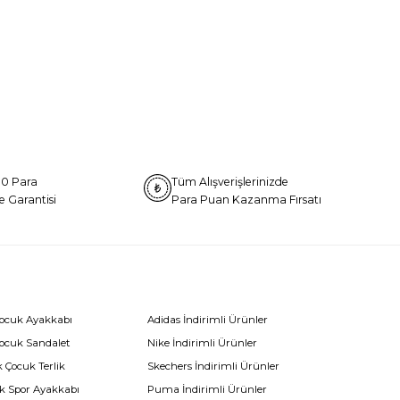
0 Para
Tüm Alışverişlerinizde
e Garantisi
Para Puan Kazanma Fırsatı
Çocuk Ayakkabı
Adidas İndirimli Ürünler
Çocuk Sandalet
Nike İndirimli Ürünler
 Çocuk Terlik
Skechers İndirimli Ürünler
k Spor Ayakkabı
Puma İndirimli Ürünler