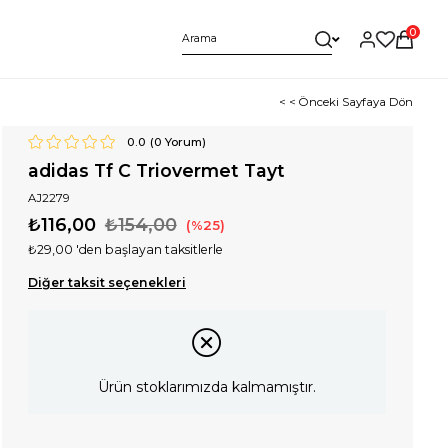
0
< < Önceki Sayfaya Dön
0.0
(
0
Yorum)
adidas Tf C Triovermet Tayt
AJ2279
₺116,00
₺154,00
25
₺29,00
'den başlayan taksitlerle
Diğer taksit seçenekleri
Ürün stoklarımızda kalmamıştır.