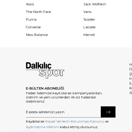
Asics
Jack Wolfskin
The North Face
Vans
Puma
Scooter
Converse
Lacoste
New Balance
Merrell
H
Ö
Ş
M
İ
K
E-BÜLTEN ABONELİĞİ
S
Haber listemize kayıt olarak kampanyalardan,
indirim ve yeni ürünlerden ilk siz haberdar
olabilirsiniz.
Kaydolarak
Kişisel Verilerin Korunması Kanunu
ve
Aydınlatma Metnini
kabul etmiş olursunuz.