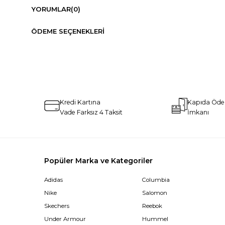
YORUMLAR
(0)
ÖDEME SEÇENEKLERI
Kredi Kartına
Kapıda Öd
Vade Farksız 4 Taksit
İmkanı
Popüler Marka ve Kategoriler
Adidas
Columbia
Nike
Salomon
Skechers
Reebok
Under Armour
Hummel