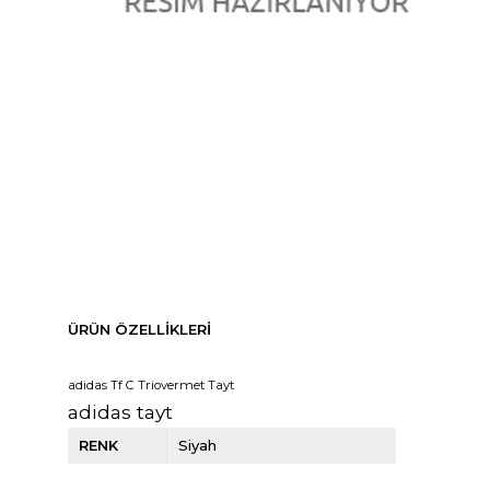
ÜRÜN ÖZELLIKLERI
adidas Tf C Triovermet Tayt
adidas tayt
RENK
Siyah