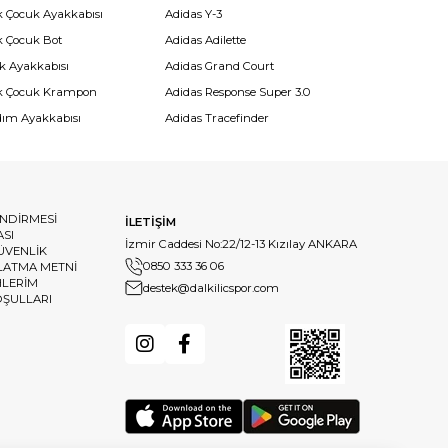
k Çocuk Ayakkabısı
Adidas Y-3
k Çocuk Bot
Adidas Adilette
k Ayakkabısı
Adidas Grand Court
k Çocuk Krampon
Adidas Response Super 3.0
dım Ayakkabısı
Adidas Tracefinder
ENDİRMESİ
İLETİŞİM
ASI
İzmir Caddesi No:22/12-13 Kızılay ANKARA
GÜVENLİK
0850 333 36 06
LATMA METNİ
HLERİM
destek@dalkilicspor.com
OŞULLARI