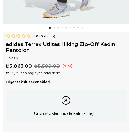
0.0
(
0
Yorum)
adidas Terrex Utiltas Hiking Zip-Off Kadın
Pantolon
HN2967
₺3.863,00
₺5.599,00
31
₺965,75
'den başlayan taksitlerle
Diğer taksit seçenekleri
Ürün stoklarımızda kalmamıştır.