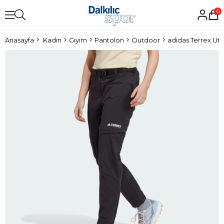
0
Anasayfa
Kadın
Giyim
Pantolon
Outdoor
adidas Terrex Uti