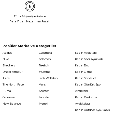
Tüm Alışverişlerinizde
Para Puan Kazanma Fırsatı
Popüler Marka ve Kategoriler
Adidas
Columbia
Kadın Ayakkabı
Nike
Salomon
Kadın Spor Ayakkabı
Skechers
Reebok
Kadın Bot
Under Armour
Hummel
Kadın Çizme
Asics
Jack Wolfskin
Kadın Sandalet
The North Face
Vans
Kadın Günlük Spor
Puma
Scooter
Ayakkabı
Converse
Lacoste
Kadın Basketbol
New Balance
Merrell
Ayakkabısı
Kadın Outdoor Ayakkabısı