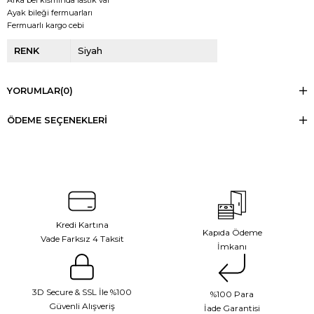
Ayak bileği fermuarları
Fermuarlı kargo cebi
RENK
Siyah
YORUMLAR
(0)
ÖDEME SEÇENEKLERI
Kredi Kartına
Kapıda Ödeme
Vade Farksız 4 Taksit
İmkanı
3D Secure & SSL İle %100
%100 Para
Güvenli Alışveriş
İade Garantisi