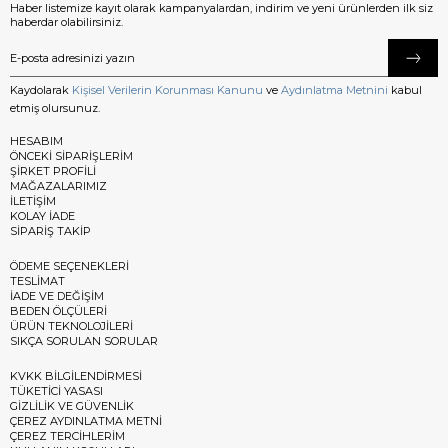
Haber listemize kayıt olarak kampanyalardan, indirim ve yeni ürünlerden ilk siz
haberdar olabilirsiniz.
Kaydolarak
Kişisel Verilerin Korunması Kanunu
ve
Aydınlatma Metnini
kabul
etmiş olursunuz.
HESABIM
ÖNCEKİ SİPARİŞLERİM
ŞİRKET PROFİLİ
MAĞAZALARIMIZ
İLETİŞİM
KOLAY İADE
SİPARİŞ TAKİP
ÖDEME SEÇENEKLERİ
TESLİMAT
İADE VE DEĞİŞİM
BEDEN ÖLÇÜLERİ
ÜRÜN TEKNOLOJİLERİ
SIKÇA SORULAN SORULAR
KVKK BİLGİLENDİRMESİ
TÜKETİCİ YASASI
GİZLİLİK VE GÜVENLİK
ÇEREZ AYDINLATMA METNİ
ÇEREZ TERCİHLERİM