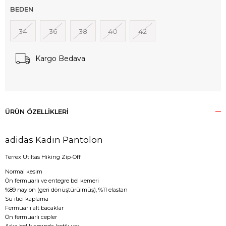
BEDEN
34
36
38
40
42
Kargo Bedava
ÜRÜN ÖZELLIKLERI
adidas Kadın Pantolon
Terrex Utiltas Hiking Zip-Off
Normal kesim
Ön fermuarlı ve entegre bel kemeri
%89 naylon (geri dönüştürülmüş), %11 elastan
Su itici kaplama
Fermuarlı alt bacaklar
Ön fermuarlı cepler
Arka bel kısmında lastik var