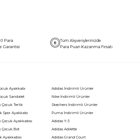
0 Para
Tüm Alışverişlerinizde
e Garantisi
Para Puan Kazanma Fırsatı
Çocuk Ayakkabı
Adidas İndirimli Ürünler
Çocuk Sandalet
Nike İndirimli Ürünler
 Çocuk Terlik
Skechers İndirimli Ürünler
k Spor Ayakkabı
Puma İndirimli Ürünler
k Çocuk Ayakkabısı
Adidas Y-3
k Çocuk Bot
Adidas Adilette
k Ayakkabısı
Adidas Grand Court