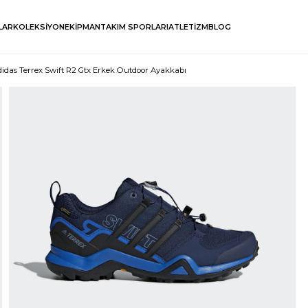
LAR
KOLEKSİYON
EKİPMAN
TAKIM SPORLARI
ATLETİZM
BLOG
didas Terrex Swift R2 Gtx Erkek Outdoor Ayakkabı