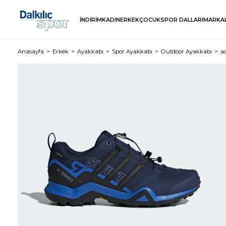
İNDİRİM
KADIN
ERKEK
ÇOCUK
SPOR DALLARI
MARKA
Anasayfa
Erkek
Ayakkabı
Spor Ayakkabı
Outdoor Ayakkabı
a