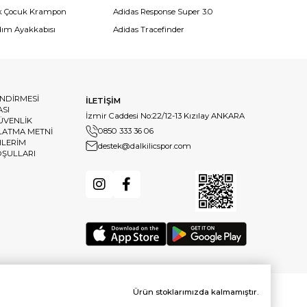
k Çocuk Krampon
Adidas Response Super 3.0
dım Ayakkabısı
Adidas Tracefinder
ENDİRMESİ
İLETİŞİM
ASI
İzmir Caddesi No:22/12-13 Kızılay ANKARA
GÜVENLİK
0850 333 36 06
LATMA METNİ
HLERİM
destek@dalkilicspor.com
OŞULLARI
Ürün stoklarımızda kalmamıştır.