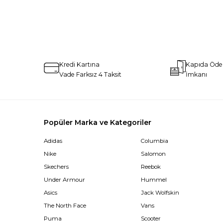
Kredi Kartına
Kapıda Öd
Vade Farksız 4 Taksit
İmkanı
Popüler Marka ve Kategoriler
Adidas
Columbia
Nike
Salomon
Skechers
Reebok
Under Armour
Hummel
Asics
Jack Wolfskin
The North Face
Vans
Puma
Scooter