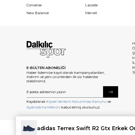
Converse
Lacoste
New Balance
Merrell
H
Ö
Ş
M
İ
K
E-BÜLTEN ABONELİĞİ
S
Haber listemize kayıt olarak kampanyalardan,
indirim ve yeni ürünlerden ilk siz haberdar
olabilirsiniz.
Kaydolarak
Kişisel Verilerin Korunması Kanunu
ve
Aydınlatma Metnini
kabul etmiş olursunuz.
adidas Terrex Swift R2 Gtx Erkek 
©2025 dalkilicspor.com.tr. Tüm Hakları Saklıdır.