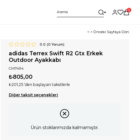
0
< < Önceki Sayfaya Dön
0.0
(
0
Yorum)
adidas Terrex Swift R2 Gtx Erkek
Outdoor Ayakkabı
CM7494
₺805,00
₺201,25
'den başlayan taksitlerle
Diğer taksit seçenekleri
Ürün stoklarımızda kalmamıştır.