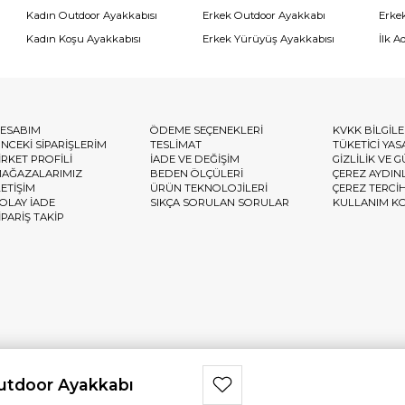
Kadın Outdoor Ayakkabısı
Erkek Outdoor Ayakkabı
Erke
Kadın Koşu Ayakkabısı
Erkek Yürüyüş Ayakkabısı
İlk A
ESABIM
ÖDEME SEÇENEKLERİ
KVKK BİLGİL
NCEKİ SİPARİŞLERİM
TESLİMAT
TÜKETİCİ YAS
İRKET PROFİLİ
İADE VE DEĞİŞİM
GİZLİLİK VE 
AĞAZALARIMIZ
BEDEN ÖLÇÜLERİ
ÇEREZ AYDIN
LETİŞİM
ÜRÜN TEKNOLOJİLERİ
ÇEREZ TERCİ
OLAY İADE
SIKÇA SORULAN SORULAR
KULLANIM K
İPARİŞ TAKİP
Outdoor Ayakkabı