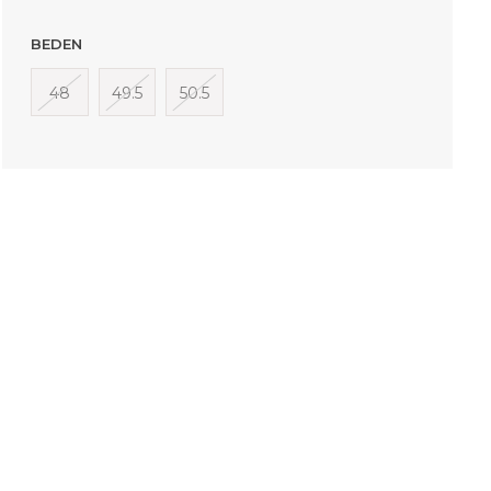
BEDEN
48
49.5
50.5