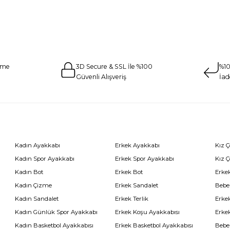
eme
3D Secure & SSL İle %100
%10
Güvenli Alışveriş
İad
Kadın Ayakkabı
Erkek Ayakkabı
Kız 
Kadın Spor Ayakkabı
Erkek Spor Ayakkabı
Kız 
Kadın Bot
Erkek Bot
Erkek
Kadın Çizme
Erkek Sandalet
Bebe
Kadın Sandalet
Erkek Terlik
Erke
Kadın Günlük Spor Ayakkabı
Erkek Koşu Ayakkabısı
Erke
Kadın Basketbol Ayakkabısı
Erkek Basketbol Ayakkabısı
Bebe