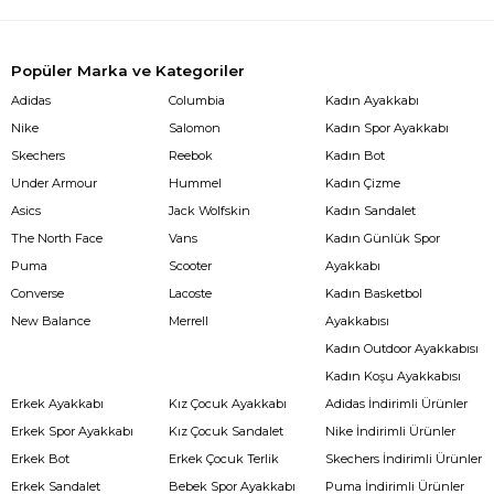
Popüler Marka ve Kategoriler
Adidas
Columbia
Kadın Ayakkabı
Nike
Salomon
Kadın Spor Ayakkabı
Skechers
Reebok
Kadın Bot
Under Armour
Hummel
Kadın Çizme
Asics
Jack Wolfskin
Kadın Sandalet
The North Face
Vans
Kadın Günlük Spor
Puma
Scooter
Ayakkabı
Converse
Lacoste
Kadın Basketbol
New Balance
Merrell
Ayakkabısı
Kadın Outdoor Ayakkabısı
Kadın Koşu Ayakkabısı
Erkek Ayakkabı
Kız Çocuk Ayakkabı
Adidas İndirimli Ürünler
Erkek Spor Ayakkabı
Kız Çocuk Sandalet
Nike İndirimli Ürünler
Erkek Bot
Erkek Çocuk Terlik
Skechers İndirimli Ürünler
Erkek Sandalet
Bebek Spor Ayakkabı
Puma İndirimli Ürünler