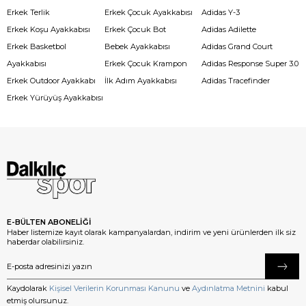
Erkek Terlik
Erkek Çocuk Ayakkabısı
Adidas Y-3
Erkek Koşu Ayakkabısı
Erkek Çocuk Bot
Adidas Adilette
Erkek Basketbol
Bebek Ayakkabısı
Adidas Grand Court
Ayakkabısı
Erkek Çocuk Krampon
Adidas Response Super 3.0
Erkek Outdoor Ayakkabı
İlk Adım Ayakkabısı
Adidas Tracefinder
Erkek Yürüyüş Ayakkabısı
E-BÜLTEN ABONELİĞİ
Haber listemize kayıt olarak kampanyalardan, indirim ve yeni ürünlerden ilk siz
haberdar olabilirsiniz.
Kaydolarak
Kişisel Verilerin Korunması Kanunu
ve
Aydınlatma Metnini
kabul
etmiş olursunuz.