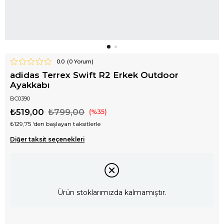
0.0
(
0
Yorum)
adidas Terrex Swift R2 Erkek Outdoor
Ayakkabı
BC0390
₺519,00
₺799,00
35
₺129,75
'den başlayan taksitlerle
Diğer taksit seçenekleri
Ürün stoklarımızda kalmamıştır.