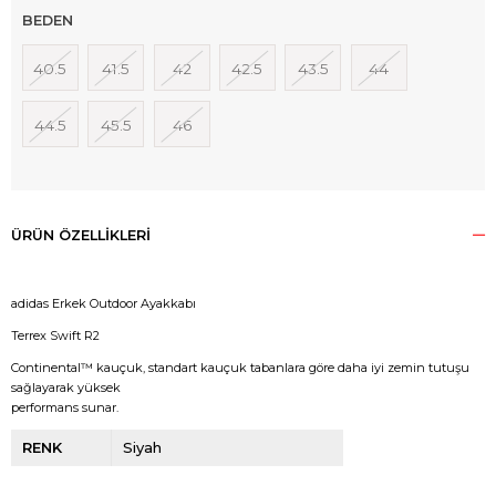
BEDEN
40.5
41.5
42
42.5
43.5
44
44.5
45.5
46
ÜRÜN ÖZELLIKLERI
adidas Erkek Outdoor Ayakkabı
Terrex Swift R2
Continental™ kauçuk, standart kauçuk tabanlara göre daha iyi zemin tutuşu
sağlayarak yüksek
performans sunar.
RENK
Siyah