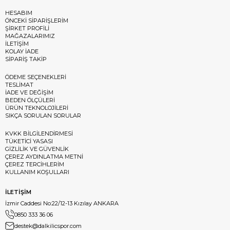
HESABIM
ÖNCEKİ SİPARİŞLERİM
ŞİRKET PROFİLİ
MAĞAZALARIMIZ
İLETİŞİM
KOLAY İADE
SİPARİŞ TAKİP
ÖDEME SEÇENEKLERİ
TESLİMAT
İADE VE DEĞİŞİM
BEDEN ÖLÇÜLERİ
ÜRÜN TEKNOLOJİLERİ
SIKÇA SORULAN SORULAR
KVKK BİLGİLENDİRMESİ
TÜKETİCİ YASASI
GİZLİLİK VE GÜVENLİK
ÇEREZ AYDINLATMA METNİ
ÇEREZ TERCİHLERİM
KULLANIM KOŞULLARI
İLETİŞİM
İzmir Caddesi No:22/12-13 Kızılay ANKARA
0850 333 36 06
destek@dalkilicspor.com