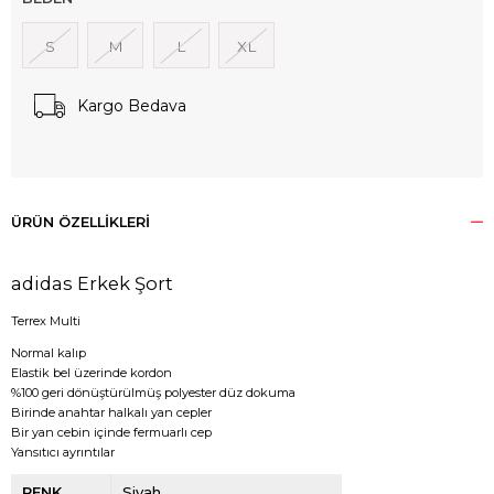
S
M
L
XL
Kargo Bedava
ÜRÜN ÖZELLIKLERI
adidas Erkek Şort
Terrex Multi
Normal kalıp
Elastik bel üzerinde kordon
%100 geri dönüştürülmüş polyester düz dokuma
Birinde anahtar halkalı yan cepler
Bir yan cebin içinde fermuarlı cep
Yansıtıcı ayrıntılar
RENK
Siyah