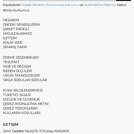
Kaydolarak
Kişisel Verilerin Korunması Kanunu
ve
Aydınlatma Metnini
kabul
etmiş olursunuz.
HESABIM
ÖNCEKİ SİPARİŞLERİM
ŞİRKET PROFİLİ
MAĞAZALARIMIZ
İLETİŞİM
KOLAY İADE
SİPARİŞ TAKİP
ÖDEME SEÇENEKLERİ
TESLİMAT
İADE VE DEĞİŞİM
BEDEN ÖLÇÜLERİ
ÜRÜN TEKNOLOJİLERİ
SIKÇA SORULAN SORULAR
KVKK BİLGİLENDİRMESİ
TÜKETİCİ YASASI
GİZLİLİK VE GÜVENLİK
ÇEREZ AYDINLATMA METNİ
ÇEREZ TERCİHLERİM
KULLANIM KOŞULLARI
İLETİŞİM
İzmir Caddesi No:22/12-13 Kızılay ANKARA