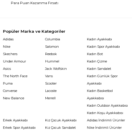
Para Puan Kazanma Fırsatı
Popüler Marka ve Kategoriler
Adidas
Columbia
Kadın Ayakkabı
Nike
Salomon
Kadın Spor Ayakkabı
Skechers
Reebok
Kadın Bot
Under Armour
Hummel
Kadın Çizme
Asics
Jack Wolfskin
Kadın Sandalet
The North Face
Vans
Kadın Günlük Spor
Puma
Scooter
Ayakkabı
Converse
Lacoste
Kadın Basketbol
New Balance
Merrell
Ayakkabısı
Kadın Outdoor Ayakkabısı
Kadın Koşu Ayakkabısı
Erkek Ayakkabı
Kız Çocuk Ayakkabı
Adidas İndirimli Ürünler
Erkek Spor Ayakkabı
Kız Çocuk Sandalet
Nike İndirimli Ürünler