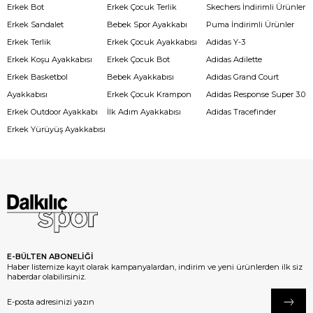
Erkek Bot
Erkek Çocuk Terlik
Skechers İndirimli Ürünler
Erkek Sandalet
Bebek Spor Ayakkabı
Puma İndirimli Ürünler
Erkek Terlik
Erkek Çocuk Ayakkabısı
Adidas Y-3
Erkek Koşu Ayakkabısı
Erkek Çocuk Bot
Adidas Adilette
Erkek Basketbol
Bebek Ayakkabısı
Adidas Grand Court
Ayakkabısı
Erkek Çocuk Krampon
Adidas Response Super 3.0
Erkek Outdoor Ayakkabı
İlk Adım Ayakkabısı
Adidas Tracefinder
Erkek Yürüyüş Ayakkabısı
E-BÜLTEN ABONELİĞİ
Haber listemize kayıt olarak kampanyalardan, indirim ve yeni ürünlerden ilk siz
haberdar olabilirsiniz.