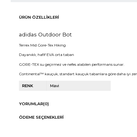
ÜRÜN ÖZELLIKLERI
adidas Outdoor Bot
Terrex Mid Gore-Tex Hiking
Dayanıklı, hafif EVA orta taban
GORE-TEX su geçirmez ve nefes alabilen performans sunar.
Continental™ kauçuk, standart kauçuk tabanlara göre daha iyi ze
RENK
Mavi
YORUMLAR
(0)
ÖDEME SEÇENEKLERI