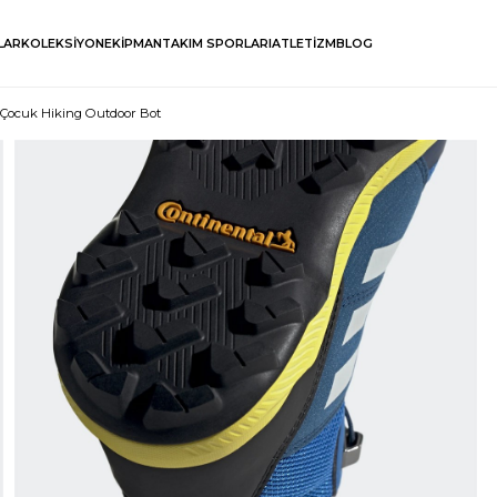
LAR
KOLEKSİYON
EKİPMAN
TAKIM SPORLARI
ATLETİZM
BLOG
x Çocuk Hiking Outdoor Bot