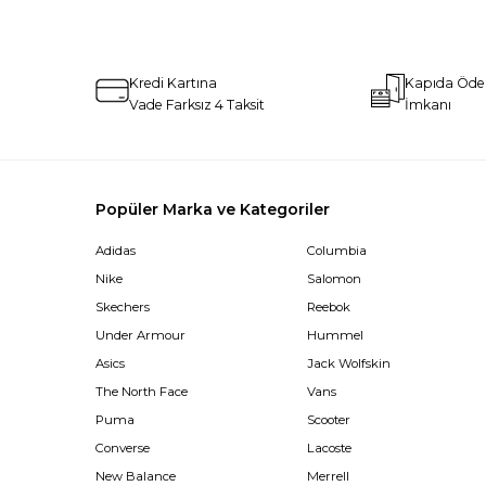
Kredi Kartına
Kapıda Öd
Vade Farksız 4 Taksit
İmkanı
Popüler Marka ve Kategoriler
Adidas
Columbia
Nike
Salomon
Skechers
Reebok
Under Armour
Hummel
Asics
Jack Wolfskin
The North Face
Vans
Puma
Scooter
Converse
Lacoste
New Balance
Merrell