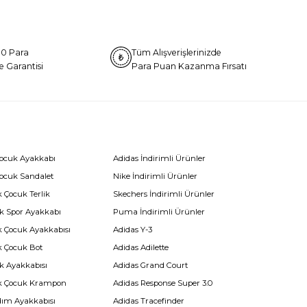
0 Para
Tüm Alışverişlerinizde
e Garantisi
Para Puan Kazanma Fırsatı
Çocuk Ayakkabı
Adidas İndirimli Ürünler
Çocuk Sandalet
Nike İndirimli Ürünler
 Çocuk Terlik
Skechers İndirimli Ürünler
k Spor Ayakkabı
Puma İndirimli Ürünler
k Çocuk Ayakkabısı
Adidas Y-3
k Çocuk Bot
Adidas Adilette
k Ayakkabısı
Adidas Grand Court
k Çocuk Krampon
Adidas Response Super 3.0
dım Ayakkabısı
Adidas Tracefinder