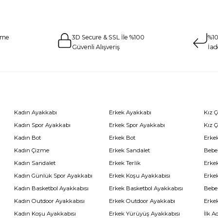
eme
3D Secure & SSL İle %100
%10
Güvenli Alışveriş
İad
Kadın Ayakkabı
Erkek Ayakkabı
Kız 
Kadın Spor Ayakkabı
Erkek Spor Ayakkabı
Kız 
Kadın Bot
Erkek Bot
Erkek
Kadın Çizme
Erkek Sandalet
Bebe
Kadın Sandalet
Erkek Terlik
Erke
Kadın Günlük Spor Ayakkabı
Erkek Koşu Ayakkabısı
Erke
Kadın Basketbol Ayakkabısı
Erkek Basketbol Ayakkabısı
Bebe
Kadın Outdoor Ayakkabısı
Erkek Outdoor Ayakkabı
Erke
Kadın Koşu Ayakkabısı
Erkek Yürüyüş Ayakkabısı
İlk A