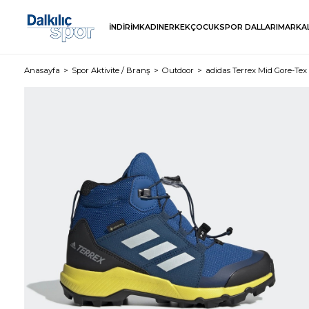
İNDİRİM
KADIN
ERKEK
ÇOCUK
SPOR DALLARI
MARKA
Anasayfa
Spor Aktivite / Branş
Outdoor
adidas Terrex Mid Gore-Te