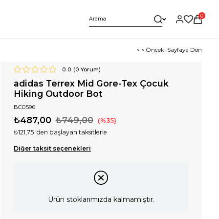
0
< < Önceki Sayfaya Dön
0.0
(
0
Yorum)
adidas Terrex Mid Gore-Tex Çocuk
Hiking Outdoor Bot
BC0596
₺487,00
₺749,00
35
₺121,75
'den başlayan taksitlerle
Diğer taksit seçenekleri
Ürün stoklarımızda kalmamıştır.