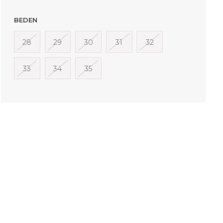
BEDEN
28
29
30
31
32
33
34
35