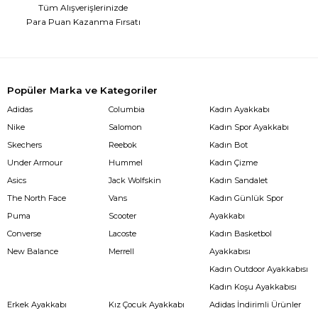
Tüm Alışverişlerinizde
Para Puan Kazanma Fırsatı
Popüler Marka ve Kategoriler
Adidas
Columbia
Kadın Ayakkabı
Nike
Salomon
Kadın Spor Ayakkabı
Skechers
Reebok
Kadın Bot
Under Armour
Hummel
Kadın Çizme
Asics
Jack Wolfskin
Kadın Sandalet
The North Face
Vans
Kadın Günlük Spor
Puma
Scooter
Ayakkabı
Converse
Lacoste
Kadın Basketbol
New Balance
Merrell
Ayakkabısı
Kadın Outdoor Ayakkabısı
Kadın Koşu Ayakkabısı
Erkek Ayakkabı
Kız Çocuk Ayakkabı
Adidas İndirimli Ürünler