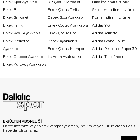
Erkek Spor Ayakkabı
Kız Çocuk Sandalet
Nike İndirimli Ürünler
Erkek Bot
Erkek Çocuk Terlik
Skechers İndirimli Ürünler
Erkek Sandalet
Bebek Spor Ayakkabı
Puma İndirimli Ürünler
Erkek Terlik
Erkek Çocuk Ayakkabısı
Adidas Y-3
Erkek Koşu Ayakkabısı
Erkek Çocuk Bot
Adidas Adilette
Erkek Basketbol
Bebek Ayakkabısı
Adidas Grand Court
Ayakkabısı
Erkek Çocuk Krampon
Adidas Response Super 3.0
Erkek Outdoor Ayakkabı
İlk Adım Ayakkabısı
Adidas Tracefinder
Erkek Yürüyüş Ayakkabısı
E-BÜLTEN ABONELİĞİ
Haber listemize kayıt olarak kampanyalardan, indirim ve yeni ürünlerden ilk siz
haberdar olabilirsiniz.