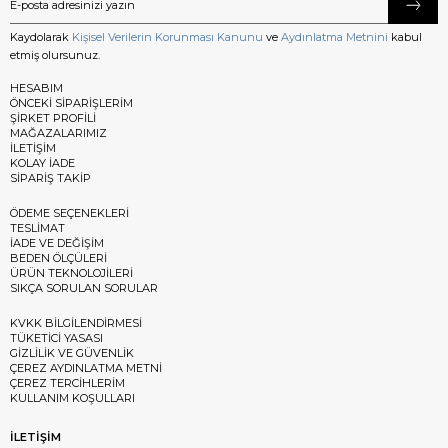
Kaydolarak
Kişisel Verilerin Korunması Kanunu
ve
Aydınlatma Metnini
kabul
etmiş olursunuz.
HESABIM
ÖNCEKİ SİPARİŞLERİM
ŞİRKET PROFİLİ
MAĞAZALARIMIZ
İLETİŞİM
KOLAY İADE
SİPARİŞ TAKİP
ÖDEME SEÇENEKLERİ
TESLİMAT
İADE VE DEĞİŞİM
BEDEN ÖLÇÜLERİ
ÜRÜN TEKNOLOJİLERİ
SIKÇA SORULAN SORULAR
KVKK BİLGİLENDİRMESİ
TÜKETİCİ YASASI
GİZLİLİK VE GÜVENLİK
ÇEREZ AYDINLATMA METNİ
ÇEREZ TERCİHLERİM
KULLANIM KOŞULLARI
İLETİŞİM