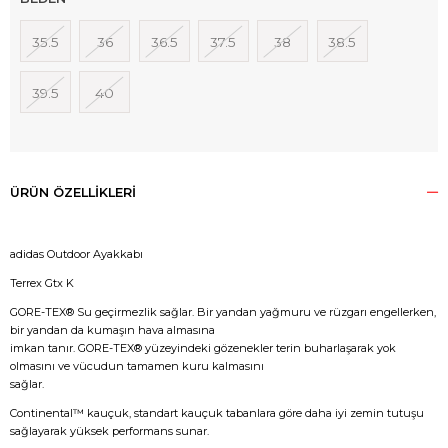
35.5
36
36.5
37.5
38
38.5
39.5
40
ÜRÜN ÖZELLIKLERI
adidas Outdoor Ayakkabı
Terrex Gtx K
GORE-TEX® Su geçirmezlik sağlar. Bir yandan yağmuru ve rüzgarı engellerken,
bir yandan da kumaşın hava almasına
imkan tanır. GORE-TEX® yüzeyindeki gözenekler terin buharlaşarak yok
olmasını ve vücudun tamamen kuru kalmasını
sağlar.
Continental™ kauçuk, standart kauçuk tabanlara göre daha iyi zemin tutuşu
sağlayarak yüksek performans sunar.