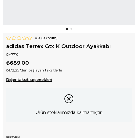
0.0
(
0
Yorum)
adidas Terrex Gtx K Outdoor Ayakkabı
CM7710
₺689,00
₺172,25
'den başlayan taksitlerle
Diğer taksit seçenekleri
Ürün stoklarımızda kalmamıştır.
BEDEN