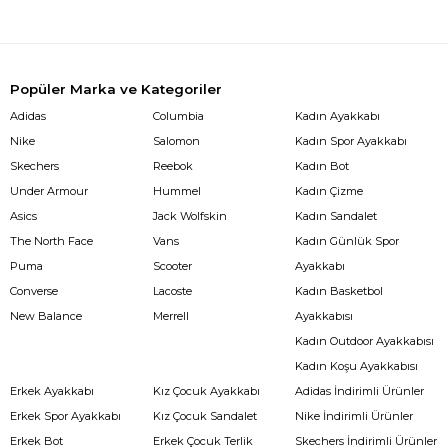
Popüler Marka ve Kategoriler
Adidas
Columbia
Kadın Ayakkabı
Nike
Salomon
Kadın Spor Ayakkabı
Skechers
Reebok
Kadın Bot
Under Armour
Hummel
Kadın Çizme
Asics
Jack Wolfskin
Kadın Sandalet
The North Face
Vans
Kadın Günlük Spor
Puma
Scooter
Ayakkabı
Converse
Lacoste
Kadın Basketbol
New Balance
Merrell
Ayakkabısı
Kadın Outdoor Ayakkabısı
Kadın Koşu Ayakkabısı
Erkek Ayakkabı
Kız Çocuk Ayakkabı
Adidas İndirimli Ürünler
Erkek Spor Ayakkabı
Kız Çocuk Sandalet
Nike İndirimli Ürünler
Erkek Bot
Erkek Çocuk Terlik
Skechers İndirimli Ürünler