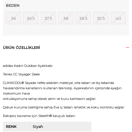
BEDEN
36
36.5
37.5
38
38.5
39.5
40
ÜRÜN ÖZELLIKLERI
adidas Kadın Outdoor Ayakkabı
Terrex CC Voyager Sleek
CLIMACOOL® Sayada nefes alabilen materyal, orta taban ve dış tabanda
havalandırma kanallarını kullanan teknoloji. Ayakkabının içerisinde ayağın
maksimum hava
sirkülasyonuna sahip olarak serin ve kuru kalmasını sağlar.
Çabuk kuruma özelliğine sahip Eva iç taban rahatlık ve koku kontrolü sağlar.
Rakipsiz kavrama için Stealth® kauçuk taban.
RENK
Siyah