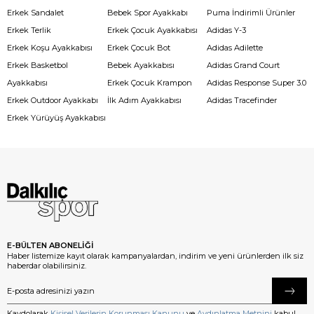
Erkek Sandalet
Bebek Spor Ayakkabı
Puma İndirimli Ürünler
Erkek Terlik
Erkek Çocuk Ayakkabısı
Adidas Y-3
Erkek Koşu Ayakkabısı
Erkek Çocuk Bot
Adidas Adilette
Erkek Basketbol
Bebek Ayakkabısı
Adidas Grand Court
Ayakkabısı
Erkek Çocuk Krampon
Adidas Response Super 3.0
Erkek Outdoor Ayakkabı
İlk Adım Ayakkabısı
Adidas Tracefinder
Erkek Yürüyüş Ayakkabısı
E-BÜLTEN ABONELİĞİ
Haber listemize kayıt olarak kampanyalardan, indirim ve yeni ürünlerden ilk siz
haberdar olabilirsiniz.
Kaydolarak
Kişisel Verilerin Korunması Kanunu
ve
Aydınlatma Metnini
kabul