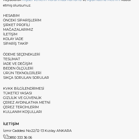
etmiş olursunuz.
HESABIM
ÖNCEKİ SİPARİŞLERİM
ŞİRKET PROFİLİ
MAĞAZALARIMIZ
İLETİŞİM
KOLAY İADE
SİPARİŞ TAKİP
ÖDEME SEÇENEKLERİ
TESLİMAT
İADE VE DEĞİŞİM
BEDEN ÖLÇÜLERİ
ÜRÜN TEKNOLOJİLERİ
SIKÇA SORULAN SORULAR
KVKK BİLGİLENDİRMESİ
TÜKETİCİ YASASI
GİZLİLİK VE GÜVENLİK
ÇEREZ AYDINLATMA METNİ
ÇEREZ TERCİHLERİM
KULLANIM KOŞULLARI
İLETİŞİM
İzmir Caddesi No:22/12-13 Kızılay ANKARA
0850 333 36 06