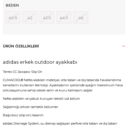
BEDEN
40.5
42
43.5
44.5
46
ÜRÜN ÖZELLIKLERI
adidas erkek outdoor ayakkabı
Terrex CC Jawpaw Slip On
CLIMACOOL® Nefes alabilen materyal, orta taban ve dış tabanda havalandırma
kanallarını kullanan teknoloji. Ayakkabının içerisinde ayağın maksimum hava
sirkülasyonuna sahip olarak serin ve kuru kalmasını sağlar
Nefes alabilen ve çabuk kuruyan tekstil üst bölüm
Sağlamlığı artıran sentetik bölümler
Bağcıksız (slip-on) tasarım
adidas Drainage System, su drenajı sağlayan perfore orta taban ve dış taban