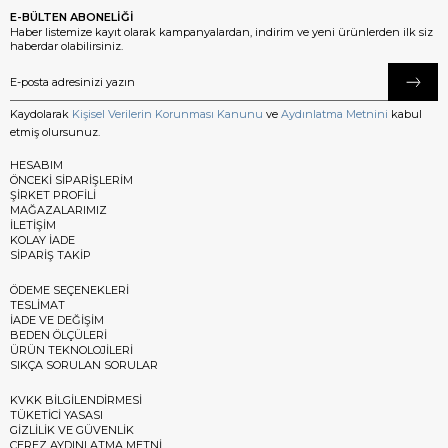
E-BÜLTEN ABONELİĞİ
Haber listemize kayıt olarak kampanyalardan, indirim ve yeni ürünlerden ilk siz
haberdar olabilirsiniz.
Kaydolarak
Kişisel Verilerin Korunması Kanunu
ve
Aydınlatma Metnini
kabul
etmiş olursunuz.
HESABIM
ÖNCEKİ SİPARİŞLERİM
ŞİRKET PROFİLİ
MAĞAZALARIMIZ
İLETİŞİM
KOLAY İADE
SİPARİŞ TAKİP
ÖDEME SEÇENEKLERİ
TESLİMAT
İADE VE DEĞİŞİM
BEDEN ÖLÇÜLERİ
ÜRÜN TEKNOLOJİLERİ
SIKÇA SORULAN SORULAR
KVKK BİLGİLENDİRMESİ
TÜKETİCİ YASASI
GİZLİLİK VE GÜVENLİK
ÇEREZ AYDINLATMA METNİ