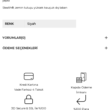
yapısı
Stealth®, zemin tutuşu yüksek kauçuk dış taban
RENK
Siyah
YORUMLAR
(0)
ÖDEME SEÇENEKLERI
Kredi Kartına
Kapıda Ödeme
Vade Farksız 4 Taksit
İmkanı
3D Secure & SSL İle %100
%100 Para