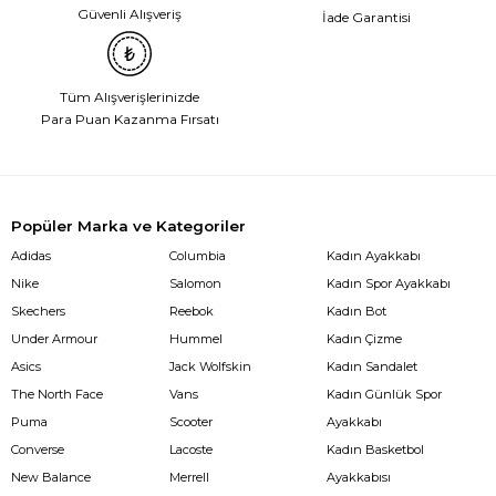
Güvenli Alışveriş
İade Garantisi
Tüm Alışverişlerinizde
Para Puan Kazanma Fırsatı
Popüler Marka ve Kategoriler
Adidas
Columbia
Kadın Ayakkabı
Nike
Salomon
Kadın Spor Ayakkabı
Skechers
Reebok
Kadın Bot
Under Armour
Hummel
Kadın Çizme
Asics
Jack Wolfskin
Kadın Sandalet
The North Face
Vans
Kadın Günlük Spor
Puma
Scooter
Ayakkabı
Converse
Lacoste
Kadın Basketbol
New Balance
Merrell
Ayakkabısı