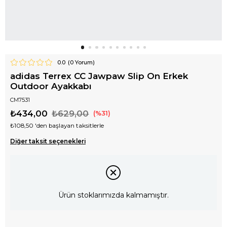
0.0
(
0
Yorum)
adidas Terrex CC Jawpaw Slip On Erkek
Outdoor Ayakkabı
CM7531
₺434,00
₺629,00
31
₺108,50
'den başlayan taksitlerle
Diğer taksit seçenekleri
Ürün stoklarımızda kalmamıştır.