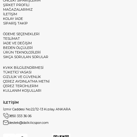
ÖNCEKİ SİPARİŞLERİM
ŞİRKET PROFİLİ
MAĞAZALARIMIZ
İLETİŞİM
KOLAY İADE
SİPARİŞ TAKİP
ÖDEME SEÇENEKLERİ
TESLİMAT
İADE VE DEĞİŞİM
BEDEN ÖLÇÜLERİ
ÜRÜN TEKNOLOJİLERİ
SIKÇA SORULAN SORULAR
KVKK BİLGİLENDİRMESİ
TÜKETİCİ YASASI
GİZLİLİK VE GÜVENLİK
ÇEREZ AYDINLATMA METNİ
ÇEREZ TERCİHLERİM
KULLANIM KOŞULLARI
İLETİŞİM
İzmir Caddesi No:22/12-13 Kızılay ANKARA
0850 333 36 06
destek@dalkilicspor.com