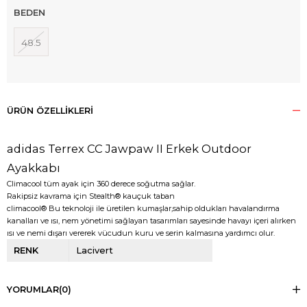
BEDEN
48.5
ÜRÜN ÖZELLIKLERI
adidas Terrex CC Jawpaw II Erkek Outdoor
Ayakkabı
Climacool tüm ayak için 360 derece soğutma sağlar.
Rakipsiz kavrama için Stealth® kauçuk taban
climacool® Bu teknoloji ile üretilen kumaşlar,sahip oldukları havalandırma
kanalları ve ısı, nem yönetimi sağlayan tasarımları sayesinde havayı içeri alırken
ısı ve nemi dışarı vererek vücudun kuru ve serin kalmasına yardımcı olur.
RENK
Lacivert
YORUMLAR
(0)