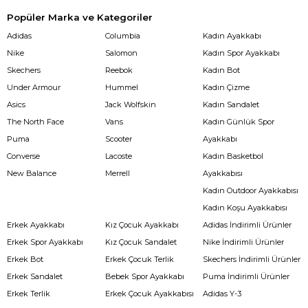
Popüler Marka ve Kategoriler
Adidas
Columbia
Kadın Ayakkabı
Nike
Salomon
Kadın Spor Ayakkabı
Skechers
Reebok
Kadın Bot
Under Armour
Hummel
Kadın Çizme
Asics
Jack Wolfskin
Kadın Sandalet
The North Face
Vans
Kadın Günlük Spor
Puma
Scooter
Ayakkabı
Converse
Lacoste
Kadın Basketbol
New Balance
Merrell
Ayakkabısı
Kadın Outdoor Ayakkabısı
Kadın Koşu Ayakkabısı
Erkek Ayakkabı
Kız Çocuk Ayakkabı
Adidas İndirimli Ürünler
Erkek Spor Ayakkabı
Kız Çocuk Sandalet
Nike İndirimli Ürünler
Erkek Bot
Erkek Çocuk Terlik
Skechers İndirimli Ürünler
Erkek Sandalet
Bebek Spor Ayakkabı
Puma İndirimli Ürünler
Erkek Terlik
Erkek Çocuk Ayakkabısı
Adidas Y-3