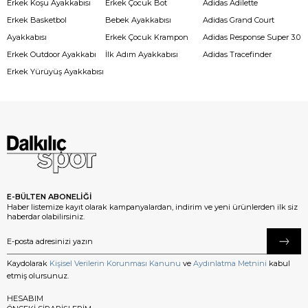
Erkek Koşu Ayakkabısı
Erkek Çocuk Bot
Adidas Adilette
Erkek Basketbol
Bebek Ayakkabısı
Adidas Grand Court
Ayakkabısı
Erkek Çocuk Krampon
Adidas Response Super 3.0
Erkek Outdoor Ayakkabı
İlk Adım Ayakkabısı
Adidas Tracefinder
Erkek Yürüyüş Ayakkabısı
E-BÜLTEN ABONELİĞİ
Haber listemize kayıt olarak kampanyalardan, indirim ve yeni ürünlerden ilk siz
haberdar olabilirsiniz.
Kaydolarak
Kişisel Verilerin Korunması Kanunu
ve
Aydınlatma Metnini
kabul
etmiş olursunuz.
HESABIM