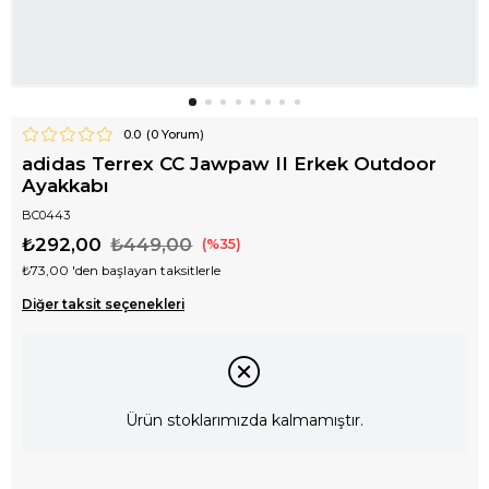
0.0
(
0
Yorum)
adidas Terrex CC Jawpaw II Erkek Outdoor
Ayakkabı
BC0443
₺292,00
₺449,00
35
₺73,00
'den başlayan taksitlerle
Diğer taksit seçenekleri
Ürün stoklarımızda kalmamıştır.