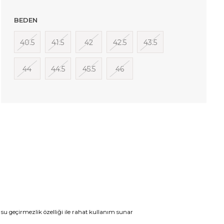
BEDEN
40.5
41.5
42
42.5
43.5
44
44.5
45.5
46
u geçirmezlik özelliği ile rahat kullanım sunar