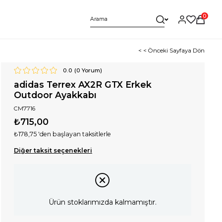
0
< < Önceki Sayfaya Dön
0.0
(
0
Yorum)
adidas Terrex AX2R GTX Erkek
Outdoor Ayakkabı
CM7716
₺715,00
₺178,75
'den başlayan taksitlerle
Diğer taksit seçenekleri
Ürün stoklarımızda kalmamıştır.