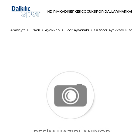
İNDİRİM
KADIN
ERKEK
ÇOCUK
SPOR DALLARI
MARKA
Anasayfa
Erkek
Ayakkabı
Spor Ayakkabı
Outdoor Ayakkabı
a