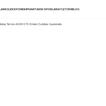
LAR
KOLEKSİYON
EKİPMAN
TAKIM SPORLARI
ATLETİZM
BLOG
didas Terrex AX2R GTX Erkek Outdoor Ayakkabı