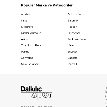
Popüler Marka ve Kategoriler
Adidas
Columbia
Nike
Salomon
Skechers
Reebok
Under Armour
Hummel
Asics
Jack Wolfskin
The North Face
Vans
Puma
Scooter
Converse
Lacoste
New Balance
Merrell
H
Ö
Ş
M
İ