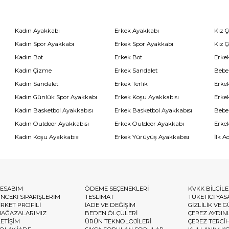
Kadın Ayakkabı
Erkek Ayakkabı
Kız 
Kadın Spor Ayakkabı
Erkek Spor Ayakkabı
Kız 
Kadın Bot
Erkek Bot
Erkek
Kadın Çizme
Erkek Sandalet
Bebe
Kadın Sandalet
Erkek Terlik
Erke
Kadın Günlük Spor Ayakkabı
Erkek Koşu Ayakkabısı
Erke
Kadın Basketbol Ayakkabısı
Erkek Basketbol Ayakkabısı
Bebe
Kadın Outdoor Ayakkabısı
Erkek Outdoor Ayakkabı
Erke
Kadın Koşu Ayakkabısı
Erkek Yürüyüş Ayakkabısı
İlk A
ESABIM
ÖDEME SEÇENEKLERİ
KVKK BİLGİL
NCEKİ SİPARİŞLERİM
TESLİMAT
TÜKETİCİ YAS
İRKET PROFİLİ
İADE VE DEĞİŞİM
GİZLİLİK VE 
AĞAZALARIMIZ
BEDEN ÖLÇÜLERİ
ÇEREZ AYDIN
LETİŞİM
ÜRÜN TEKNOLOJİLERİ
ÇEREZ TERCİ