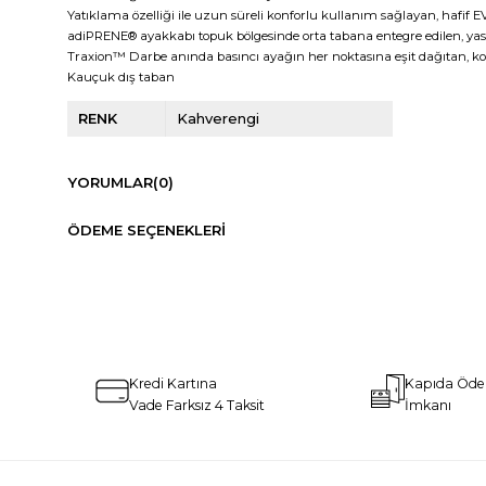
Yatıklama özelliği ile uzun süreli konforlu kullanım sağlayan, hafif E
adiPRENE® ayakkabı topuk bölgesinde orta tabana entegre edilen, yastıkl
Traxion™ Darbe anında basıncı ayağın her noktasına eşit dağıtan, k
Kauçuk dış taban
RENK
Kahverengi
YORUMLAR
(0)
ÖDEME SEÇENEKLERI
Kredi Kartına
Kapıda Öd
Vade Farksız 4 Taksit
İmkanı