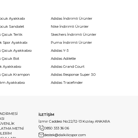
Çocuk Ayakkabı
Adidas İndirimli Ürünler
Çocuk Sandalet
Nike İndirimli Ürünler
 Çocuk Terlik
Skechers İndirimli Ürünler
k Spor Ayakkabı
Puma İndirimli Ürünler
k Çocuk Ayakkabısı
Adidas Y-3
k Çocuk Bot
Adidas Adilette
k Ayakkabısı
Adidas Grand Court
k Çocuk Krampon
Adidas Response Super 3.0
dım Ayakkabısı
Adidas Tracefinder
ENDİRMESİ
İLETİŞİM
ASI
İzmir Caddesi No:22/12-13 Kızılay ANKARA
GÜVENLİK
0850 333 36 06
LATMA METNİ
HLERİM
destek@dalkilicspor.com