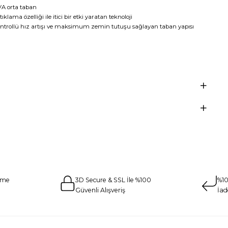
VA orta taban
ama özelliği ile itici bir etki yaratan teknoloji
ontrollü hız artışı ve maksimum zemin tutuşu sağlayan taban yapısı
eme
3D Secure & SSL İle %100
%10
Güvenli Alışveriş
İad