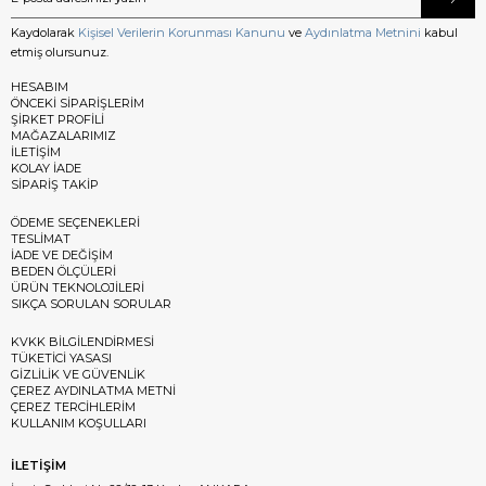
Kaydolarak
Kişisel Verilerin Korunması Kanunu
ve
Aydınlatma Metnini
kabul
etmiş olursunuz.
HESABIM
ÖNCEKİ SİPARİŞLERİM
ŞİRKET PROFİLİ
MAĞAZALARIMIZ
İLETİŞİM
KOLAY İADE
SİPARİŞ TAKİP
ÖDEME SEÇENEKLERİ
TESLİMAT
İADE VE DEĞİŞİM
BEDEN ÖLÇÜLERİ
ÜRÜN TEKNOLOJİLERİ
SIKÇA SORULAN SORULAR
KVKK BİLGİLENDİRMESİ
TÜKETİCİ YASASI
GİZLİLİK VE GÜVENLİK
ÇEREZ AYDINLATMA METNİ
ÇEREZ TERCİHLERİM
KULLANIM KOŞULLARI
İLETİŞİM