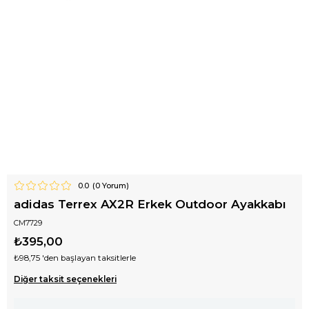
0.0
(
0
Yorum)
adidas Terrex AX2R Erkek Outdoor Ayakkabı
CM7729
₺395,00
₺98,75
'den başlayan taksitlerle
Diğer taksit seçenekleri