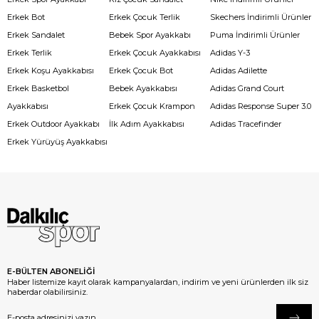
Erkek Bot
Erkek Çocuk Terlik
Skechers İndirimli Ürünler
Erkek Sandalet
Bebek Spor Ayakkabı
Puma İndirimli Ürünler
Erkek Terlik
Erkek Çocuk Ayakkabısı
Adidas Y-3
Erkek Koşu Ayakkabısı
Erkek Çocuk Bot
Adidas Adilette
Erkek Basketbol
Bebek Ayakkabısı
Adidas Grand Court
Ayakkabısı
Erkek Çocuk Krampon
Adidas Response Super 3.0
Erkek Outdoor Ayakkabı
İlk Adım Ayakkabısı
Adidas Tracefinder
Erkek Yürüyüş Ayakkabısı
E-BÜLTEN ABONELİĞİ
Haber listemize kayıt olarak kampanyalardan, indirim ve yeni ürünlerden ilk siz
haberdar olabilirsiniz.