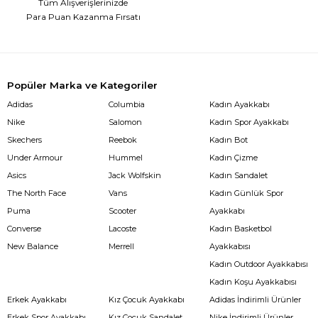
Tüm Alışverişlerinizde
Para Puan Kazanma Fırsatı
Popüler Marka ve Kategoriler
Adidas
Columbia
Kadın Ayakkabı
Nike
Salomon
Kadın Spor Ayakkabı
Skechers
Reebok
Kadın Bot
Under Armour
Hummel
Kadın Çizme
Asics
Jack Wolfskin
Kadın Sandalet
The North Face
Vans
Kadın Günlük Spor
Puma
Scooter
Ayakkabı
Converse
Lacoste
Kadın Basketbol
New Balance
Merrell
Ayakkabısı
Kadın Outdoor Ayakkabısı
Kadın Koşu Ayakkabısı
Erkek Ayakkabı
Kız Çocuk Ayakkabı
Adidas İndirimli Ürünler
Erkek Spor Ayakkabı
Kız Çocuk Sandalet
Nike İndirimli Ürünler