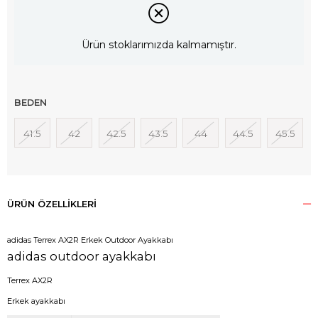
Ürün stoklarımızda kalmamıştır.
BEDEN
41.5
42
42.5
43.5
44
44.5
45.5
ÜRÜN ÖZELLIKLERI
adidas Terrex AX2R Erkek Outdoor Ayakkabı
adidas outdoor ayakkabı
Terrex AX2R
Erkek ayakkabı