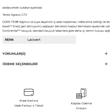
adidas erkek outdoor ayakkabı
Terrex Agravic GTX
GORE-TEX® Yağmur ve suya dayanıklı iç astar kaplaması, nefes alma özelliği ile te
boost™ Enerji geri dönüşümü sağlayan benzersiz kapsül teknolojisi sayesinde üstün
Continental™ kauçuk, standart kauçuk tabanlara göre daha iyi zemin tutuşu sağ
RENK
Lacivert
YORUMLAR
(0)
ÖDEME SEÇENEKLERI
Kredi Kartına
Kapıda Ödeme
Vade Farksız 4 Taksit
İmkanı