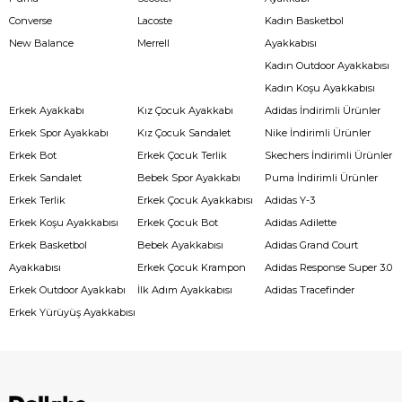
Converse
Lacoste
Kadın Basketbol
New Balance
Merrell
Ayakkabısı
Kadın Outdoor Ayakkabısı
Kadın Koşu Ayakkabısı
Erkek Ayakkabı
Kız Çocuk Ayakkabı
Adidas İndirimli Ürünler
Erkek Spor Ayakkabı
Kız Çocuk Sandalet
Nike İndirimli Ürünler
Erkek Bot
Erkek Çocuk Terlik
Skechers İndirimli Ürünler
Erkek Sandalet
Bebek Spor Ayakkabı
Puma İndirimli Ürünler
Erkek Terlik
Erkek Çocuk Ayakkabısı
Adidas Y-3
Erkek Koşu Ayakkabısı
Erkek Çocuk Bot
Adidas Adilette
Erkek Basketbol
Bebek Ayakkabısı
Adidas Grand Court
Ayakkabısı
Erkek Çocuk Krampon
Adidas Response Super 3.0
Erkek Outdoor Ayakkabı
İlk Adım Ayakkabısı
Adidas Tracefinder
Erkek Yürüyüş Ayakkabısı