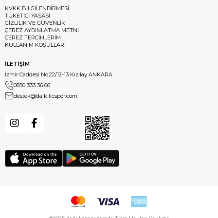
KVKK BİLGİLENDİRMESİ
TÜKETİCİ YASASI
GİZLİLİK VE GÜVENLİK
ÇEREZ AYDINLATMA METNİ
ÇEREZ TERCİHLERİM
KULLANIM KOŞULLARI
İLETİŞİM
İzmir Caddesi No:22/12-13 Kızılay ANKARA
0850 333 36 06
destek@dalkilicspor.com