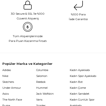
3D Secure & SSL İle %100
%100 Para
Güvenli Alışveriş
İade Garantisi
Tüm Alışverişlerinizde
Para Puan Kazanma Fırsatı
Popüler Marka ve Kategoriler
Adidas
Columbia
Kadın Ayakkabı
Nike
Salomon
Kadın Spor Ayakkabı
Skechers
Reebok
Kadın Bot
Under Armour
Hummel
Kadın Çizme
Asics
Jack Wolfskin
Kadın Sandalet
The North Face
Vans
Kadın Günlük Spor
Puma
Scooter
Ayakkabı