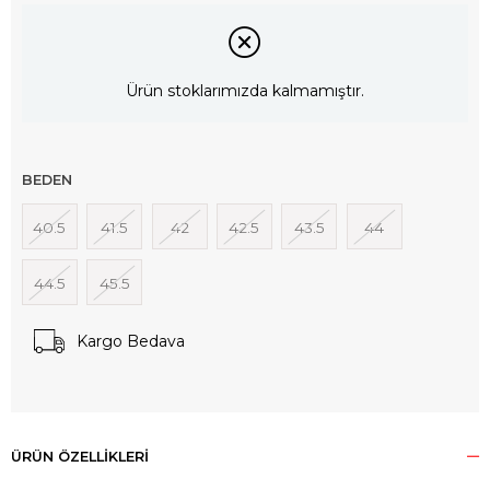
Ürün stoklarımızda kalmamıştır.
BEDEN
40.5
41.5
42
42.5
43.5
44
44.5
45.5
Kargo Bedava
ÜRÜN ÖZELLIKLERI