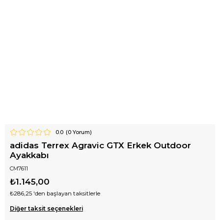
0.0
(
0
Yorum)
adidas Terrex Agravic GTX Erkek Outdoor
Ayakkabı
CM7611
₺1.145,00
₺286,25
'den başlayan taksitlerle
Diğer taksit seçenekleri