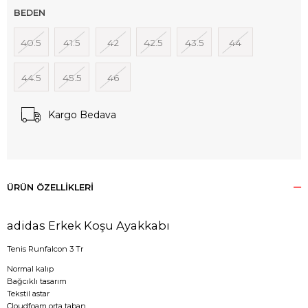
BEDEN
40.5
41.5
42
42.5
43.5
44
44.5
45.5
46
Kargo Bedava
ÜRÜN ÖZELLIKLERI
adidas Erkek Koşu Ayakkabı
Tenis Runfalcon 3 Tr
Normal kalıp
Bağcıklı tasarım
Tekstil astar
Cloudfoam orta taban