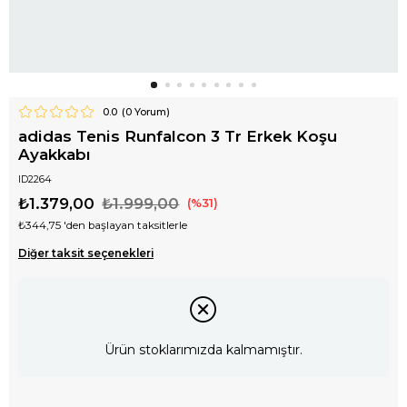
0.0
(
0
Yorum)
adidas Tenis Runfalcon 3 Tr Erkek Koşu
Ayakkabı
ID2264
₺1.379,00
₺1.999,00
31
₺344,75
'den başlayan taksitlerle
Diğer taksit seçenekleri
Ürün stoklarımızda kalmamıştır.