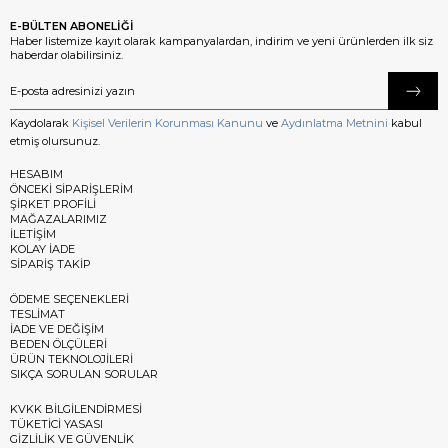
E-BÜLTEN ABONELİĞİ
Haber listemize kayıt olarak kampanyalardan, indirim ve yeni ürünlerden ilk siz
haberdar olabilirsiniz.
Kaydolarak
Kişisel Verilerin Korunması Kanunu
ve
Aydınlatma Metnini
kabul
etmiş olursunuz.
HESABIM
ÖNCEKİ SİPARİŞLERİM
ŞİRKET PROFİLİ
MAĞAZALARIMIZ
İLETİŞİM
KOLAY İADE
SİPARİŞ TAKİP
ÖDEME SEÇENEKLERİ
TESLİMAT
İADE VE DEĞİŞİM
BEDEN ÖLÇÜLERİ
ÜRÜN TEKNOLOJİLERİ
SIKÇA SORULAN SORULAR
KVKK BİLGİLENDİRMESİ
TÜKETİCİ YASASI
GİZLİLİK VE GÜVENLİK