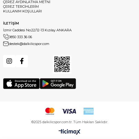
ÇEREZ AYDINLATMA METNİ
ÇEREZ TERCİHLERİM
KULLANIM KOŞULLARI
İLETİŞİM
İzmir Caddesi No:22/12-13 Kızılay ANKARA
0850 333 36 06
destek@dalkilicspor.com
©2025 dalkilicspor.com.tr. Tüm Hakları Saklıdır.