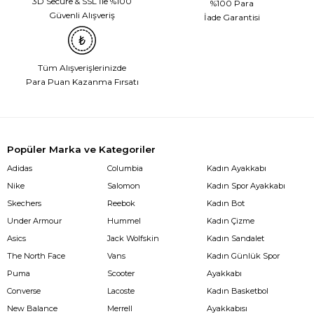
3D Secure & SSL İle %100
%100 Para
Güvenli Alışveriş
İade Garantisi
Tüm Alışverişlerinizde
Para Puan Kazanma Fırsatı
Popüler Marka ve Kategoriler
Adidas
Columbia
Kadın Ayakkabı
Nike
Salomon
Kadın Spor Ayakkabı
Skechers
Reebok
Kadın Bot
Under Armour
Hummel
Kadın Çizme
Asics
Jack Wolfskin
Kadın Sandalet
The North Face
Vans
Kadın Günlük Spor
Puma
Scooter
Ayakkabı
Converse
Lacoste
Kadın Basketbol
New Balance
Merrell
Ayakkabısı