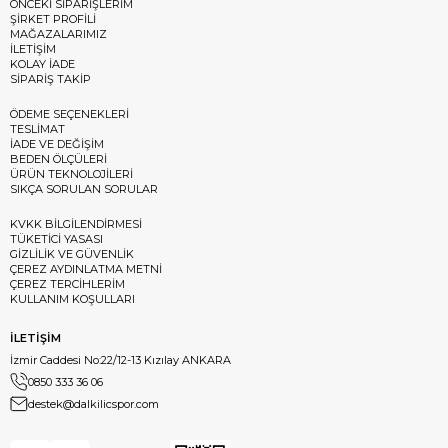
ÖNCEKİ SİPARİŞLERİM
ŞİRKET PROFİLİ
MAĞAZALARIMIZ
İLETİŞİM
KOLAY İADE
SİPARİŞ TAKİP
ÖDEME SEÇENEKLERİ
TESLİMAT
İADE VE DEĞİŞİM
BEDEN ÖLÇÜLERİ
ÜRÜN TEKNOLOJİLERİ
SIKÇA SORULAN SORULAR
KVKK BİLGİLENDİRMESİ
TÜKETİCİ YASASI
GİZLİLİK VE GÜVENLİK
ÇEREZ AYDINLATMA METNİ
ÇEREZ TERCİHLERİM
KULLANIM KOŞULLARI
İLETİŞİM
İzmir Caddesi No:22/12-13 Kızılay ANKARA
0850 333 36 06
destek@dalkilicspor.com