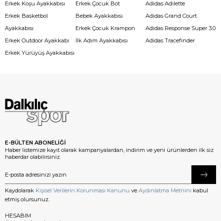
Erkek Koşu Ayakkabısı
Erkek Çocuk Bot
Adidas Adilette
Erkek Basketbol
Bebek Ayakkabısı
Adidas Grand Court
Ayakkabısı
Erkek Çocuk Krampon
Adidas Response Super 3.0
Erkek Outdoor Ayakkabı
İlk Adım Ayakkabısı
Adidas Tracefinder
Erkek Yürüyüş Ayakkabısı
E-BÜLTEN ABONELİĞİ
Haber listemize kayıt olarak kampanyalardan, indirim ve yeni ürünlerden ilk siz
haberdar olabilirsiniz.
Kaydolarak
Kişisel Verilerin Korunması Kanunu
ve
Aydınlatma Metnini
kabul
etmiş olursunuz.
HESABIM