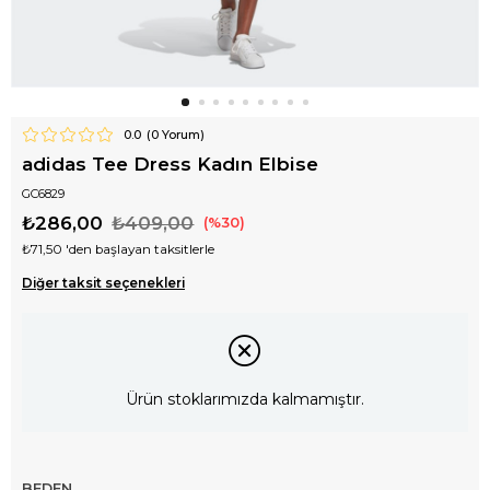
0.0
(
0
Yorum)
adidas Tee Dress Kadın Elbise
GC6829
₺286,00
₺409,00
30
₺71,50
'den başlayan taksitlerle
Diğer taksit seçenekleri
Ürün stoklarımızda kalmamıştır.
BEDEN