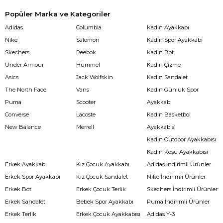
Popüler Marka ve Kategoriler
Adidas
Columbia
Kadın Ayakkabı
Nike
Salomon
Kadın Spor Ayakkabı
Skechers
Reebok
Kadın Bot
Under Armour
Hummel
Kadın Çizme
Asics
Jack Wolfskin
Kadın Sandalet
The North Face
Vans
Kadın Günlük Spor
Puma
Scooter
Ayakkabı
Converse
Lacoste
Kadın Basketbol
New Balance
Merrell
Ayakkabısı
Kadın Outdoor Ayakkabısı
Kadın Koşu Ayakkabısı
Erkek Ayakkabı
Kız Çocuk Ayakkabı
Adidas İndirimli Ürünler
Erkek Spor Ayakkabı
Kız Çocuk Sandalet
Nike İndirimli Ürünler
Erkek Bot
Erkek Çocuk Terlik
Skechers İndirimli Ürünler
Erkek Sandalet
Bebek Spor Ayakkabı
Puma İndirimli Ürünler
Erkek Terlik
Erkek Çocuk Ayakkabısı
Adidas Y-3