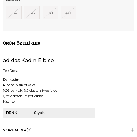
34
36
38
40
ÜRÜN ÖZELLIKLERI
adidas Kadın Elbise
Tee Dress
Dar kesim
Ribana bisiklet yaka
%93 pamuk, %7 elastan ince jarse
Çiçek desenli tişört elbise
Kısa kol
RENK
Siyah
YORUMLAR
(0)