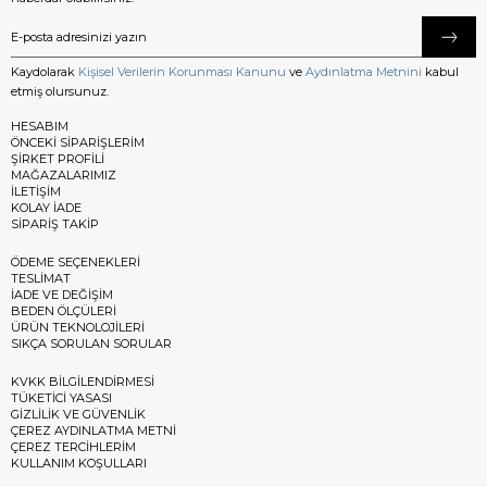
Kaydolarak
Kişisel Verilerin Korunması Kanunu
ve
Aydınlatma Metnini
kabul
etmiş olursunuz.
HESABIM
ÖNCEKİ SİPARİŞLERİM
ŞİRKET PROFİLİ
MAĞAZALARIMIZ
İLETİŞİM
KOLAY İADE
SİPARİŞ TAKİP
ÖDEME SEÇENEKLERİ
TESLİMAT
İADE VE DEĞİŞİM
BEDEN ÖLÇÜLERİ
ÜRÜN TEKNOLOJİLERİ
SIKÇA SORULAN SORULAR
KVKK BİLGİLENDİRMESİ
TÜKETİCİ YASASI
GİZLİLİK VE GÜVENLİK
ÇEREZ AYDINLATMA METNİ
ÇEREZ TERCİHLERİM
KULLANIM KOŞULLARI