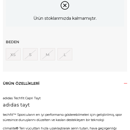
Ürün stoklarımızda kalmamıştır.
BEDEN
XS
S
M
L
ÜRÜN ÖZELLIKLERI
adidas Techfit Capri Tayt
adidas tayt
techfit™ Sporcuların en iyi performansı gösterebilmeleri için geliştirilmiş, spor
süresince duruşlarını düzelten ve kasları destekleyen bir teknoloji
climalite® Teri vücuttan hızla uzaklaştrarak serin tutan, hava geçirgenliği