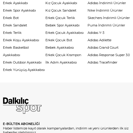
Erkek Ayakkabı
Kız Çocuk Ayakkabı
Adidas İndirimli Ürünler
Erkek Spor Ayakkabı
Kız Çocuk Sandalet
Nike İndirimli Ürünler
Erkek Bot
Erkek Çocuk Terlik
Skechers İndirimli Ürünler
Erkek Sandalet
Bebek Spor Ayakkabı
Puma İndirimli Ürünler
Erkek Terlik
Erkek Çocuk Ayakkabısı
Adidas Y-3
Erkek Koşu Ayakkabısı
Erkek Çocuk Bot
Adidas Adilette
Erkek Basketbol
Bebek Ayakkabısı
Adidas Grand Court
Ayakkabısı
Erkek Çocuk Krampon
Adidas Response Super 3.0
Erkek Outdoor Ayakkabı
İlk Adım Ayakkabısı
Adidas Tracefinder
Erkek Yürüyüş Ayakkabısı
E-BÜLTEN ABONELİĞİ
Haber listemize kayıt olarak kampanyalardan, indirim ve yeni ürünlerden ilk siz
haberdar olabilirsiniz.