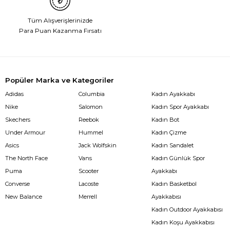
Tüm Alışverişlerinizde
Para Puan Kazanma Fırsatı
Popüler Marka ve Kategoriler
Adidas
Columbia
Kadın Ayakkabı
Nike
Salomon
Kadın Spor Ayakkabı
Skechers
Reebok
Kadın Bot
Under Armour
Hummel
Kadın Çizme
Asics
Jack Wolfskin
Kadın Sandalet
The North Face
Vans
Kadın Günlük Spor
Puma
Scooter
Ayakkabı
Converse
Lacoste
Kadın Basketbol
New Balance
Merrell
Ayakkabısı
Kadın Outdoor Ayakkabısı
Kadın Koşu Ayakkabısı