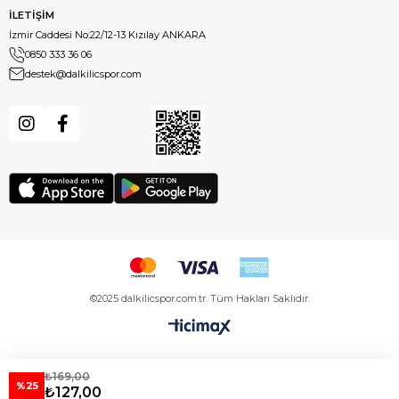
İLETİŞİM
İzmir Caddesi No:22/12-13 Kızılay ANKARA
0850 333 36 06
destek@dalkilicspor.com
©2025 dalkilicspor.com.tr. Tüm Hakları Saklıdır.
₺169,00
%25
₺127,00