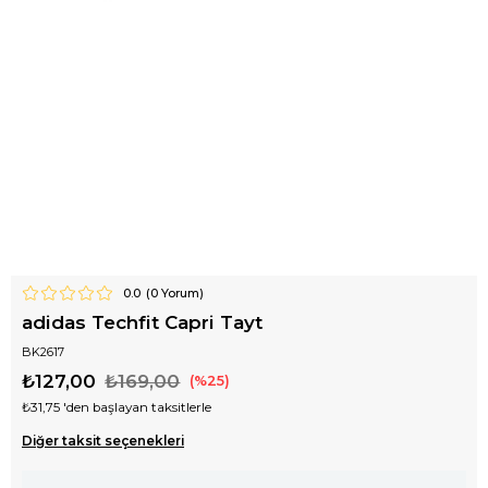
0.0
(
0
Yorum)
adidas Techfit Capri Tayt
BK2617
₺127,00
₺169,00
25
₺31,75
'den başlayan taksitlerle
Diğer taksit seçenekleri