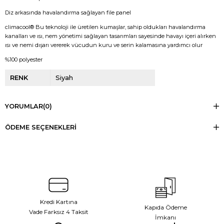
Diz arkasında havalandırma sağlayan file panel
climacool® Bu teknoloji ile üretilen kumaşlar, sahip oldukları havalandırma
kanalları ve ısı, nem yönetimi sağlayan tasarımları sayesinde havayı içeri alırken
ısı ve nemi dışarı vererek vücudun kuru ve serin kalamasına yardımcı olur
%100 polyester
RENK
Siyah
YORUMLAR
(0)
ÖDEME SEÇENEKLERI
Kredi Kartına
Kapıda Ödeme
Vade Farksız 4 Taksit
İmkanı