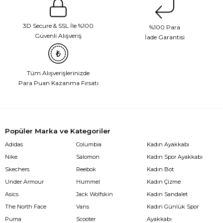
3D Secure & SSL İle %100
%100 Para
Güvenli Alışveriş
İade Garantisi
Tüm Alışverişlerinizde
Para Puan Kazanma Fırsatı
Popüler Marka ve Kategoriler
Adidas
Columbia
Kadın Ayakkabı
Nike
Salomon
Kadın Spor Ayakkabı
Skechers
Reebok
Kadın Bot
Under Armour
Hummel
Kadın Çizme
Asics
Jack Wolfskin
Kadın Sandalet
The North Face
Vans
Kadın Günlük Spor
Puma
Scooter
Ayakkabı