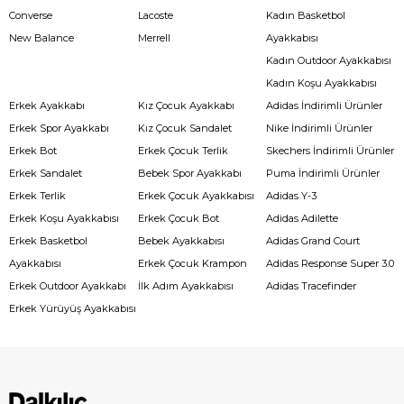
Converse
Lacoste
Kadın Basketbol
New Balance
Merrell
Ayakkabısı
Kadın Outdoor Ayakkabısı
Kadın Koşu Ayakkabısı
Erkek Ayakkabı
Kız Çocuk Ayakkabı
Adidas İndirimli Ürünler
Erkek Spor Ayakkabı
Kız Çocuk Sandalet
Nike İndirimli Ürünler
Erkek Bot
Erkek Çocuk Terlik
Skechers İndirimli Ürünler
Erkek Sandalet
Bebek Spor Ayakkabı
Puma İndirimli Ürünler
Erkek Terlik
Erkek Çocuk Ayakkabısı
Adidas Y-3
Erkek Koşu Ayakkabısı
Erkek Çocuk Bot
Adidas Adilette
Erkek Basketbol
Bebek Ayakkabısı
Adidas Grand Court
Ayakkabısı
Erkek Çocuk Krampon
Adidas Response Super 3.0
Erkek Outdoor Ayakkabı
İlk Adım Ayakkabısı
Adidas Tracefinder
Erkek Yürüyüş Ayakkabısı