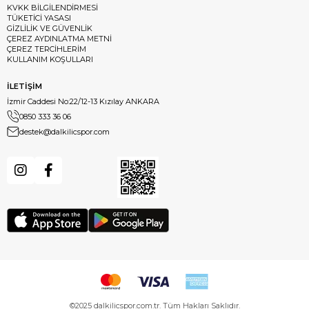
KVKK BİLGİLENDİRMESİ
TÜKETİCİ YASASI
GİZLİLİK VE GÜVENLİK
ÇEREZ AYDINLATMA METNİ
ÇEREZ TERCİHLERİM
KULLANIM KOŞULLARI
İLETİŞİM
İzmir Caddesi No:22/12-13 Kızılay ANKARA
0850 333 36 06
destek@dalkilicspor.com
©2025 dalkilicspor.com.tr. Tüm Hakları Saklıdır.