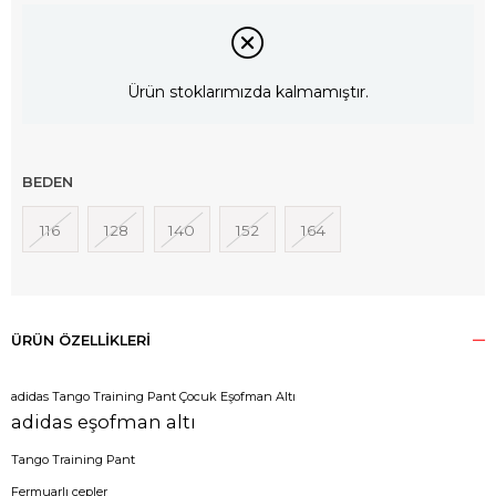
Ürün stoklarımızda kalmamıştır.
BEDEN
116
128
140
152
164
ÜRÜN ÖZELLIKLERI
adidas Tango Training Pant Çocuk Eşofman Altı
adidas eşofman altı
Tango Training Pant
Fermuarlı cepler