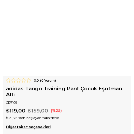
0.0
(
0
Yorum)
adidas Tango Training Pant Çocuk Eşofman
Altı
CD7109
₺119,00
₺159,00
25
₺29,75
'den başlayan taksitlerle
Diğer taksit seçenekleri