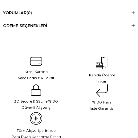
YORUMLAR
(0)
ÖDEME SEÇENEKLERI
Kredi Kartına
Kapıda Ödeme
Vade Farksız 4 Taksit
İmkanı
3D Secure & SSL İle %100
%100 Para
Güvenli Alışveriş
İade Garantisi
Tüm Alışverişlerinizde
Para Puan Kazanma Fırsatı