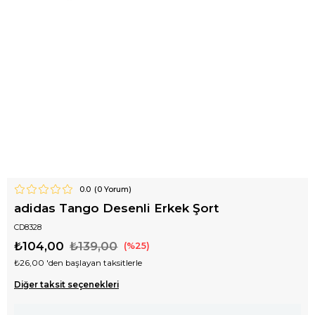
0.0
(
0
Yorum)
adidas Tango Desenli Erkek Şort
CD8328
₺104,00
₺139,00
25
₺26,00
'den başlayan taksitlerle
Diğer taksit seçenekleri