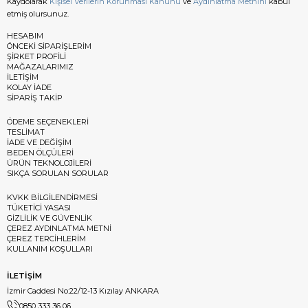
Kaydolarak
Kişisel Verilerin Korunması Kanunu
ve
Aydınlatma Metnini
kabul
etmiş olursunuz.
HESABIM
ÖNCEKİ SİPARİŞLERİM
ŞİRKET PROFİLİ
MAĞAZALARIMIZ
İLETİŞİM
KOLAY İADE
SİPARİŞ TAKİP
ÖDEME SEÇENEKLERİ
TESLİMAT
İADE VE DEĞİŞİM
BEDEN ÖLÇÜLERİ
ÜRÜN TEKNOLOJİLERİ
SIKÇA SORULAN SORULAR
KVKK BİLGİLENDİRMESİ
TÜKETİCİ YASASI
GİZLİLİK VE GÜVENLİK
ÇEREZ AYDINLATMA METNİ
ÇEREZ TERCİHLERİM
KULLANIM KOŞULLARI
İLETİŞİM
İzmir Caddesi No:22/12-13 Kızılay ANKARA
0850 333 36 06