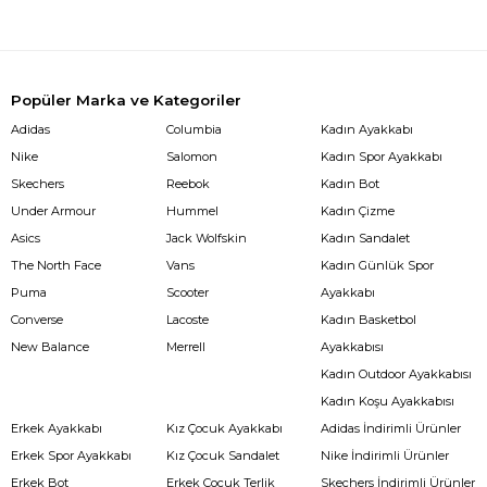
Popüler Marka ve Kategoriler
Adidas
Columbia
Kadın Ayakkabı
Nike
Salomon
Kadın Spor Ayakkabı
Skechers
Reebok
Kadın Bot
Under Armour
Hummel
Kadın Çizme
Asics
Jack Wolfskin
Kadın Sandalet
The North Face
Vans
Kadın Günlük Spor
Puma
Scooter
Ayakkabı
Converse
Lacoste
Kadın Basketbol
New Balance
Merrell
Ayakkabısı
Kadın Outdoor Ayakkabısı
Kadın Koşu Ayakkabısı
Erkek Ayakkabı
Kız Çocuk Ayakkabı
Adidas İndirimli Ürünler
Erkek Spor Ayakkabı
Kız Çocuk Sandalet
Nike İndirimli Ürünler
Erkek Bot
Erkek Çocuk Terlik
Skechers İndirimli Ürünler