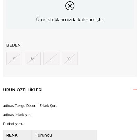
Ürün stoklarımızda kalmamıştır.
BEDEN
S
M
L
XL
ÜRÜN ÖZELLIKLERI
adidas Tango Desenli Erkek Şort
adidas erkek şort
Futbol şortu
RENK
Turuncu