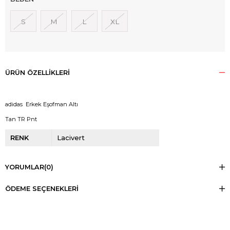
S
M
L
XL
ÜRÜN ÖZELLIKLERI
adidas Erkek Eşofman Altı
Tan TR Pnt
RENK
Lacivert
YORUMLAR
(0)
ÖDEME SEÇENEKLERI