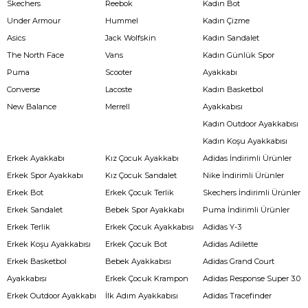
Skechers
Reebok
Kadın Bot
Under Armour
Hummel
Kadın Çizme
Asics
Jack Wolfskin
Kadın Sandalet
The North Face
Vans
Kadın Günlük Spor
Puma
Scooter
Ayakkabı
Converse
Lacoste
Kadın Basketbol
New Balance
Merrell
Ayakkabısı
Kadın Outdoor Ayakkabısı
Kadın Koşu Ayakkabısı
Erkek Ayakkabı
Kız Çocuk Ayakkabı
Adidas İndirimli Ürünler
Erkek Spor Ayakkabı
Kız Çocuk Sandalet
Nike İndirimli Ürünler
Erkek Bot
Erkek Çocuk Terlik
Skechers İndirimli Ürünler
Erkek Sandalet
Bebek Spor Ayakkabı
Puma İndirimli Ürünler
Erkek Terlik
Erkek Çocuk Ayakkabısı
Adidas Y-3
Erkek Koşu Ayakkabısı
Erkek Çocuk Bot
Adidas Adilette
Erkek Basketbol
Bebek Ayakkabısı
Adidas Grand Court
Ayakkabısı
Erkek Çocuk Krampon
Adidas Response Super 3.0
Erkek Outdoor Ayakkabı
İlk Adım Ayakkabısı
Adidas Tracefinder