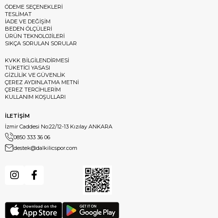
ÖDEME SEÇENEKLERİ
TESLİMAT
İADE VE DEĞİŞİM
BEDEN ÖLÇÜLERİ
ÜRÜN TEKNOLOJİLERİ
SIKÇA SORULAN SORULAR
KVKK BİLGİLENDİRMESİ
TÜKETİCİ YASASI
GİZLİLİK VE GÜVENLİK
ÇEREZ AYDINLATMA METNİ
ÇEREZ TERCİHLERİM
KULLANIM KOŞULLARI
İLETİŞİM
İzmir Caddesi No:22/12-13 Kızılay ANKARA
0850 333 36 06
destek@dalkilicspor.com