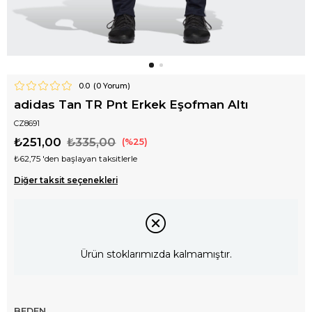
0.0
(
0
Yorum)
adidas Tan TR Pnt Erkek Eşofman Altı
CZ8691
₺251,00
₺335,00
25
₺62,75
'den başlayan taksitlerle
Diğer taksit seçenekleri
Ürün stoklarımızda kalmamıştır.
BEDEN