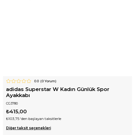
0.0
(
0
Yorum)
adidas Superstar W Kadın Günlük Spor
Ayakkabı
CG3780
₺415,00
₺103,75
'den başlayan taksitlerle
Diğer taksit seçenekleri