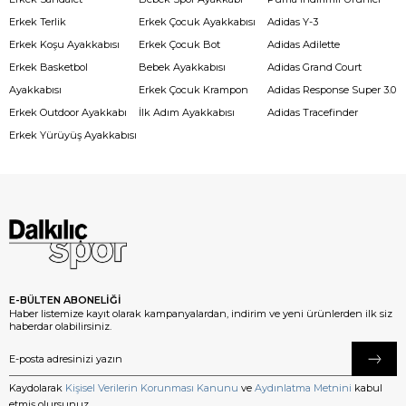
Erkek Terlik
Erkek Çocuk Ayakkabısı
Adidas Y-3
Erkek Koşu Ayakkabısı
Erkek Çocuk Bot
Adidas Adilette
Erkek Basketbol
Bebek Ayakkabısı
Adidas Grand Court
Ayakkabısı
Erkek Çocuk Krampon
Adidas Response Super 3.0
Erkek Outdoor Ayakkabı
İlk Adım Ayakkabısı
Adidas Tracefinder
Erkek Yürüyüş Ayakkabısı
E-BÜLTEN ABONELİĞİ
Haber listemize kayıt olarak kampanyalardan, indirim ve yeni ürünlerden ilk siz
haberdar olabilirsiniz.
Kaydolarak
Kişisel Verilerin Korunması Kanunu
ve
Aydınlatma Metnini
kabul
etmiş olursunuz.