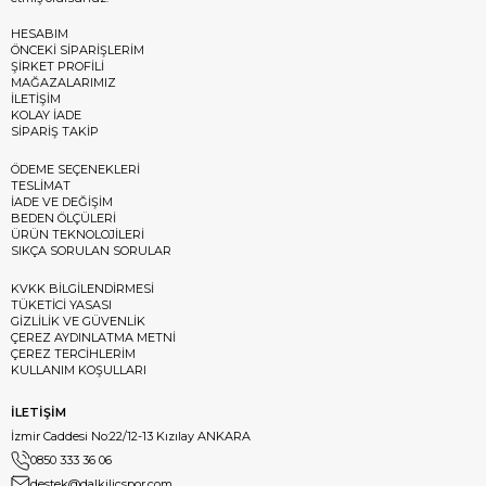
HESABIM
ÖNCEKİ SİPARİŞLERİM
ŞİRKET PROFİLİ
MAĞAZALARIMIZ
İLETİŞİM
KOLAY İADE
SİPARİŞ TAKİP
ÖDEME SEÇENEKLERİ
TESLİMAT
İADE VE DEĞİŞİM
BEDEN ÖLÇÜLERİ
ÜRÜN TEKNOLOJİLERİ
SIKÇA SORULAN SORULAR
KVKK BİLGİLENDİRMESİ
TÜKETİCİ YASASI
GİZLİLİK VE GÜVENLİK
ÇEREZ AYDINLATMA METNİ
ÇEREZ TERCİHLERİM
KULLANIM KOŞULLARI
İLETİŞİM
İzmir Caddesi No:22/12-13 Kızılay ANKARA
0850 333 36 06
destek@dalkilicspor.com