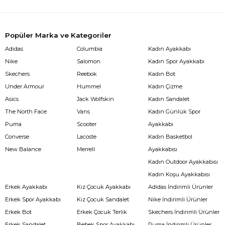
Popüler Marka ve Kategoriler
Adidas
Columbia
Kadın Ayakkabı
Nike
Salomon
Kadın Spor Ayakkabı
Skechers
Reebok
Kadın Bot
Under Armour
Hummel
Kadın Çizme
Asics
Jack Wolfskin
Kadın Sandalet
The North Face
Vans
Kadın Günlük Spor
Puma
Scooter
Ayakkabı
Converse
Lacoste
Kadın Basketbol
New Balance
Merrell
Ayakkabısı
Kadın Outdoor Ayakkabısı
Kadın Koşu Ayakkabısı
Erkek Ayakkabı
Kız Çocuk Ayakkabı
Adidas İndirimli Ürünler
Erkek Spor Ayakkabı
Kız Çocuk Sandalet
Nike İndirimli Ürünler
Erkek Bot
Erkek Çocuk Terlik
Skechers İndirimli Ürünler
Erkek Sandalet
Bebek Spor Ayakkabı
Puma İndirimli Ürünler