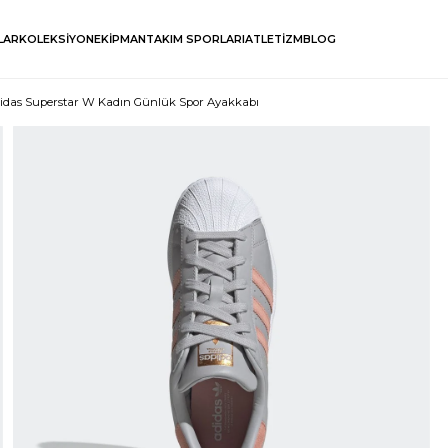
LAR
KOLEKSİYON
EKİPMAN
TAKIM SPORLARI
ATLETİZM
BLOG
idas Superstar W Kadın Günlük Spor Ayakkabı