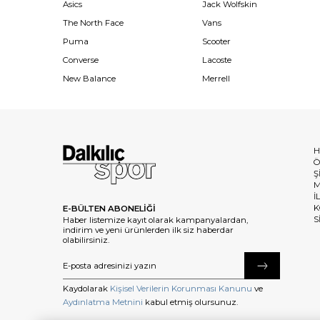
Asics
Jack Wolfskin
The North Face
Vans
Puma
Scooter
Converse
Lacoste
New Balance
Merrell
H
Ö
Ş
M
İ
K
E-BÜLTEN ABONELİĞİ
S
Haber listemize kayıt olarak kampanyalardan,
indirim ve yeni ürünlerden ilk siz haberdar
olabilirsiniz.
Kaydolarak
Kişisel Verilerin Korunması Kanunu
ve
Aydınlatma Metnini
kabul etmiş olursunuz.