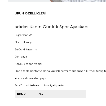
ÜRÜN ÖZELLIKLERI
adidas Kadın Günlük Spor Ayakkabı
Superstar W
Normal kalıp
Bağcıklı tasarım
Deri saya
Kauçuk taban yapısı
Daha fazla konfor ve daha yüksek performans sunan OrthoLite® iç 
Yumuşak ve rahat yapı
Eco-OrthoLite® antimikrobiyal iç astar
RENK
Gri