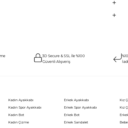
eme
3D Secure & SSL İle %100
%10
Güvenli Alışveriş
İad
Kadın Ayakkabı
Erkek Ayakkabı
Kız 
Kadın Spor Ayakkabı
Erkek Spor Ayakkabı
Kız 
Kadın Bot
Erkek Bot
Erkek
Kadın Çizme
Erkek Sandalet
Bebe