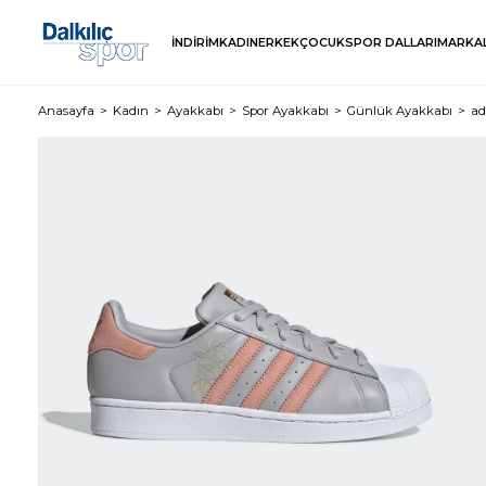
İNDİRİM
KADIN
ERKEK
ÇOCUK
SPOR DALLARI
MARKA
Anasayfa
Kadın
Ayakkabı
Spor Ayakkabı
Günlük Ayakkabı
ad