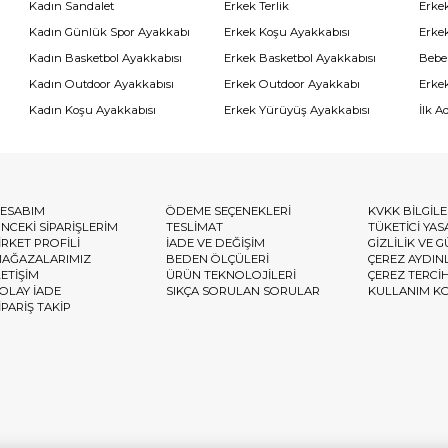
Kadın Sandalet
Erkek Terlik
Erke
Kadın Günlük Spor Ayakkabı
Erkek Koşu Ayakkabısı
Erke
Kadın Basketbol Ayakkabısı
Erkek Basketbol Ayakkabısı
Bebe
Kadın Outdoor Ayakkabısı
Erkek Outdoor Ayakkabı
Erke
Kadın Koşu Ayakkabısı
Erkek Yürüyüş Ayakkabısı
İlk A
ESABIM
ÖDEME SEÇENEKLERİ
KVKK BİLGİL
NCEKİ SİPARİŞLERİM
TESLİMAT
TÜKETİCİ YAS
İRKET PROFİLİ
İADE VE DEĞİŞİM
GİZLİLİK VE 
AĞAZALARIMIZ
BEDEN ÖLÇÜLERİ
ÇEREZ AYDIN
LETİŞİM
ÜRÜN TEKNOLOJİLERİ
ÇEREZ TERCİ
OLAY İADE
SIKÇA SORULAN SORULAR
KULLANIM K
İPARİŞ TAKİP