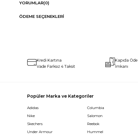
YORUMLAR
(0)
ÖDEME SEÇENEKLERI
Kredi Kartına
Kapıda Öd
Vade Farksız 4 Taksit
İmkanı
Popüler Marka ve Kategoriler
Adidas
Columbia
Nike
Salomon
Skechers
Reebok
Under Armour
Hummel