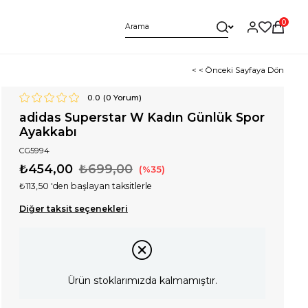
0
< < Önceki Sayfaya Dön
0.0
(
0
Yorum)
adidas Superstar W Kadın Günlük Spor
Ayakkabı
CG5994
₺454,00
₺699,00
35
₺113,50
'den başlayan taksitlerle
Diğer taksit seçenekleri
Ürün stoklarımızda kalmamıştır.