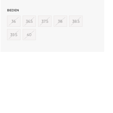
BEDEN
36
36.5
37.5
38
38.5
39.5
40