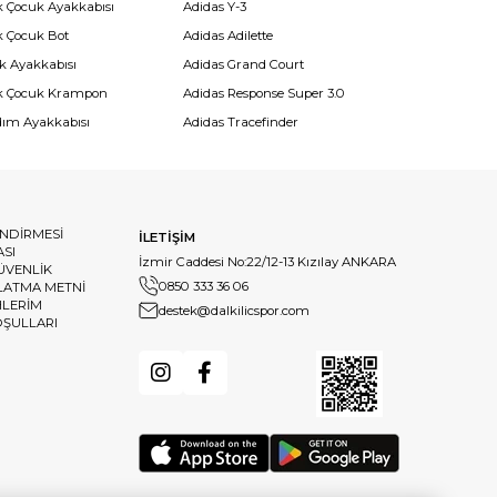
k Çocuk Ayakkabısı
Adidas Y-3
k Çocuk Bot
Adidas Adilette
k Ayakkabısı
Adidas Grand Court
k Çocuk Krampon
Adidas Response Super 3.0
dım Ayakkabısı
Adidas Tracefinder
ENDİRMESİ
İLETİŞİM
ASI
İzmir Caddesi No:22/12-13 Kızılay ANKARA
GÜVENLİK
0850 333 36 06
LATMA METNİ
HLERİM
destek@dalkilicspor.com
OŞULLARI