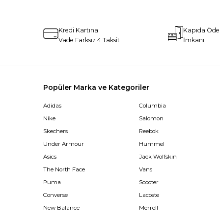
Kredi Kartına
Kapıda Öd
Vade Farksız 4 Taksit
İmkanı
Popüler Marka ve Kategoriler
Adidas
Columbia
Nike
Salomon
Skechers
Reebok
Under Armour
Hummel
Asics
Jack Wolfskin
The North Face
Vans
Puma
Scooter
Converse
Lacoste
New Balance
Merrell