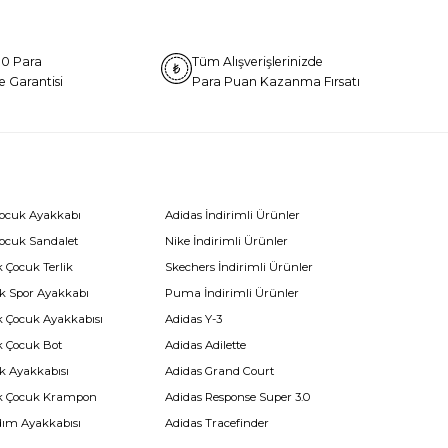
0 Para
Tüm Alışverişlerinizde
e Garantisi
Para Puan Kazanma Fırsatı
Çocuk Ayakkabı
Adidas İndirimli Ürünler
Çocuk Sandalet
Nike İndirimli Ürünler
 Çocuk Terlik
Skechers İndirimli Ürünler
k Spor Ayakkabı
Puma İndirimli Ürünler
k Çocuk Ayakkabısı
Adidas Y-3
k Çocuk Bot
Adidas Adilette
k Ayakkabısı
Adidas Grand Court
k Çocuk Krampon
Adidas Response Super 3.0
dım Ayakkabısı
Adidas Tracefinder