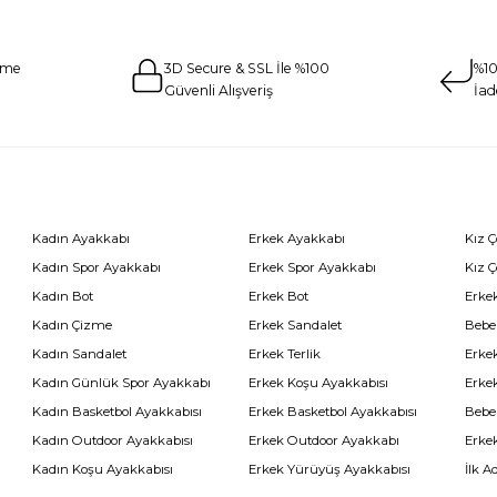
eme
3D Secure & SSL İle %100
%10
Güvenli Alışveriş
İad
Kadın Ayakkabı
Erkek Ayakkabı
Kız 
Kadın Spor Ayakkabı
Erkek Spor Ayakkabı
Kız 
Kadın Bot
Erkek Bot
Erkek
Kadın Çizme
Erkek Sandalet
Bebe
Kadın Sandalet
Erkek Terlik
Erke
Kadın Günlük Spor Ayakkabı
Erkek Koşu Ayakkabısı
Erke
Kadın Basketbol Ayakkabısı
Erkek Basketbol Ayakkabısı
Bebe
Kadın Outdoor Ayakkabısı
Erkek Outdoor Ayakkabı
Erke
Kadın Koşu Ayakkabısı
Erkek Yürüyüş Ayakkabısı
İlk A