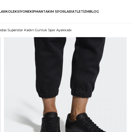
LAR
KOLEKSİYON
EKİPMAN
TAKIM SPORLARI
ATLETİZM
BLOG
idas Superstar Kadın Günlük Spor Ayakkabı