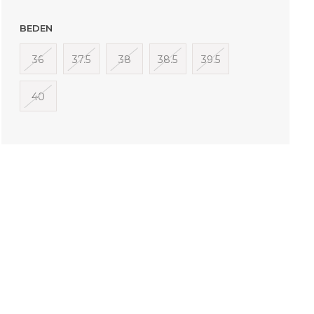
BEDEN
36
37.5
38
38.5
39.5
40