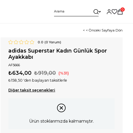
0
< < Önceki Sayfaya Dön
0.0
(
0
Yorum)
adidas Superstar Kadın Günlük Spor
Ayakkabı
AF5666
₺634,00
₺919,00
31
₺158,50
'den başlayan taksitlerle
Diğer taksit seçenekleri
Ürün stoklarımızda kalmamıştır.