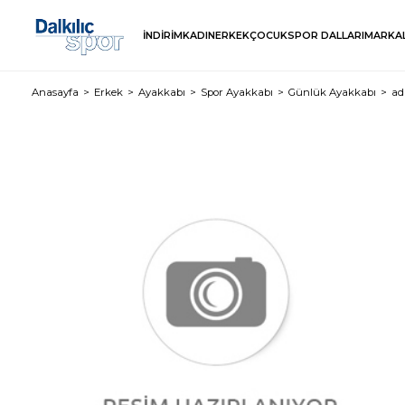
İNDİRİM
KADIN
ERKEK
ÇOCUK
SPOR DALLARI
MARKA
Anasayfa
Erkek
Ayakkabı
Spor Ayakkabı
Günlük Ayakkabı
ad