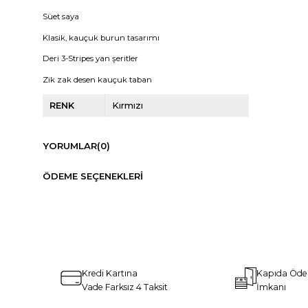
Süet saya
Klasik, kauçuk burun tasarımı
Deri 3-Stripes yan şeritler
Zik zak desen kauçuk taban
RENK
Kırmızı
YORUMLAR
(0)
ÖDEME SEÇENEKLERI
Kredi Kartına
Kapıda Öd
Vade Farksız 4 Taksit
İmkanı