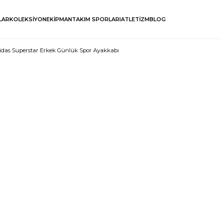
LAR
KOLEKSİYON
EKİPMAN
TAKIM SPORLARI
ATLETİZM
BLOG
idas Superstar Erkek Günlük Spor Ayakkabı