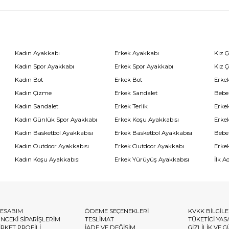
Kadın Ayakkabı
Erkek Ayakkabı
Kız 
Kadın Spor Ayakkabı
Erkek Spor Ayakkabı
Kız 
Kadın Bot
Erkek Bot
Erkek
Kadın Çizme
Erkek Sandalet
Bebe
Kadın Sandalet
Erkek Terlik
Erke
Kadın Günlük Spor Ayakkabı
Erkek Koşu Ayakkabısı
Erke
Kadın Basketbol Ayakkabısı
Erkek Basketbol Ayakkabısı
Bebe
Kadın Outdoor Ayakkabısı
Erkek Outdoor Ayakkabı
Erke
Kadın Koşu Ayakkabısı
Erkek Yürüyüş Ayakkabısı
İlk A
ESABIM
ÖDEME SEÇENEKLERİ
KVKK BİLGİL
NCEKİ SİPARİŞLERİM
TESLİMAT
TÜKETİCİ YAS
İRKET PROFİLİ
İADE VE DEĞİŞİM
GİZLİLİK VE 