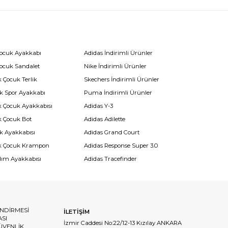
Çocuk Ayakkabı
Adidas İndirimli Ürünler
Çocuk Sandalet
Nike İndirimli Ürünler
 Çocuk Terlik
Skechers İndirimli Ürünler
k Spor Ayakkabı
Puma İndirimli Ürünler
k Çocuk Ayakkabısı
Adidas Y-3
k Çocuk Bot
Adidas Adilette
k Ayakkabısı
Adidas Grand Court
k Çocuk Krampon
Adidas Response Super 3.0
dım Ayakkabısı
Adidas Tracefinder
ENDİRMESİ
İLETİŞİM
ASI
İzmir Caddesi No:22/12-13 Kızılay ANKARA
GÜVENLİK