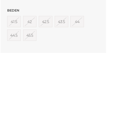
BEDEN
41.5
42
42.5
43.5
44
44.5
45.5