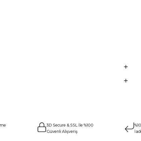
eme
3D Secure & SSL İle %100
%10
Güvenli Alışveriş
İad