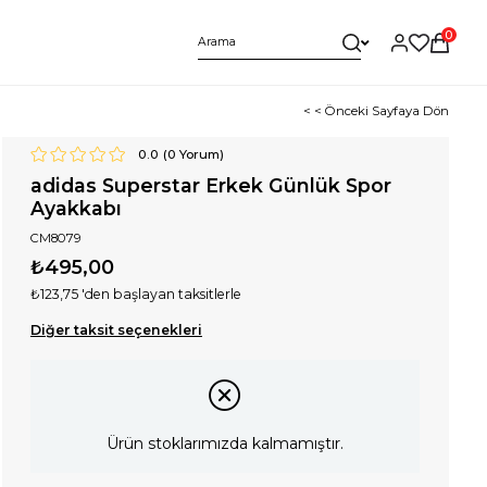
0
< < Önceki Sayfaya Dön
0.0
(
0
Yorum)
adidas Superstar Erkek Günlük Spor
Ayakkabı
CM8079
₺495,00
₺123,75
'den başlayan taksitlerle
Diğer taksit seçenekleri
Ürün stoklarımızda kalmamıştır.