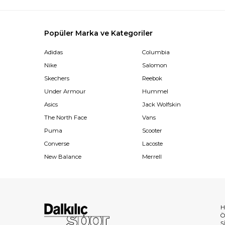
Popüler Marka ve Kategoriler
Adidas
Columbia
Nike
Salomon
Skechers
Reebok
Under Armour
Hummel
Asics
Jack Wolfskin
The North Face
Vans
Puma
Scooter
Converse
Lacoste
New Balance
Merrell
H
Ö
Ş