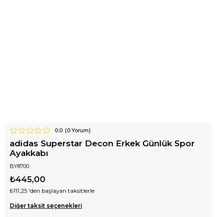
0.0
(
0
Yorum)
adidas Superstar Decon Erkek Günlük Spor
Ayakkabı
BY8700
₺445,00
₺111,25
'den başlayan taksitlerle
Diğer taksit seçenekleri