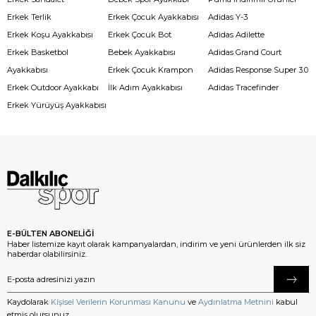
Erkek Terlik
Erkek Çocuk Ayakkabısı
Adidas Y-3
Erkek Koşu Ayakkabısı
Erkek Çocuk Bot
Adidas Adilette
Erkek Basketbol
Bebek Ayakkabısı
Adidas Grand Court
Ayakkabısı
Erkek Çocuk Krampon
Adidas Response Super 3.0
Erkek Outdoor Ayakkabı
İlk Adım Ayakkabısı
Adidas Tracefinder
Erkek Yürüyüş Ayakkabısı
E-BÜLTEN ABONELİĞİ
Haber listemize kayıt olarak kampanyalardan, indirim ve yeni ürünlerden ilk siz
haberdar olabilirsiniz.
Kaydolarak
Kişisel Verilerin Korunması Kanunu
ve
Aydınlatma Metnini
kabul
etmiş olursunuz.