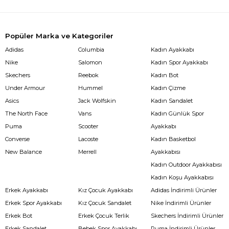
Popüler Marka ve Kategoriler
Adidas
Columbia
Kadın Ayakkabı
Nike
Salomon
Kadın Spor Ayakkabı
Skechers
Reebok
Kadın Bot
Under Armour
Hummel
Kadın Çizme
Asics
Jack Wolfskin
Kadın Sandalet
The North Face
Vans
Kadın Günlük Spor
Puma
Scooter
Ayakkabı
Converse
Lacoste
Kadın Basketbol
New Balance
Merrell
Ayakkabısı
Kadın Outdoor Ayakkabısı
Kadın Koşu Ayakkabısı
Erkek Ayakkabı
Kız Çocuk Ayakkabı
Adidas İndirimli Ürünler
Erkek Spor Ayakkabı
Kız Çocuk Sandalet
Nike İndirimli Ürünler
Erkek Bot
Erkek Çocuk Terlik
Skechers İndirimli Ürünler
Erkek Sandalet
Bebek Spor Ayakkabı
Puma İndirimli Ürünler