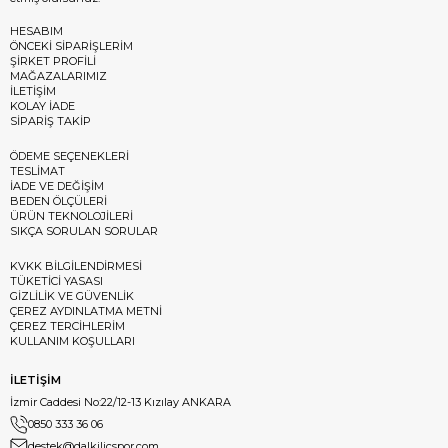
HESABIM
ÖNCEKİ SİPARİŞLERİM
ŞİRKET PROFİLİ
MAĞAZALARIMIZ
İLETİŞİM
KOLAY İADE
SİPARİŞ TAKİP
ÖDEME SEÇENEKLERİ
TESLİMAT
İADE VE DEĞİŞİM
BEDEN ÖLÇÜLERİ
ÜRÜN TEKNOLOJİLERİ
SIKÇA SORULAN SORULAR
KVKK BİLGİLENDİRMESİ
TÜKETİCİ YASASI
GİZLİLİK VE GÜVENLİK
ÇEREZ AYDINLATMA METNİ
ÇEREZ TERCİHLERİM
KULLANIM KOŞULLARI
İLETİŞİM
İzmir Caddesi No:22/12-13 Kızılay ANKARA
0850 333 36 06
destek@dalkilicspor.com