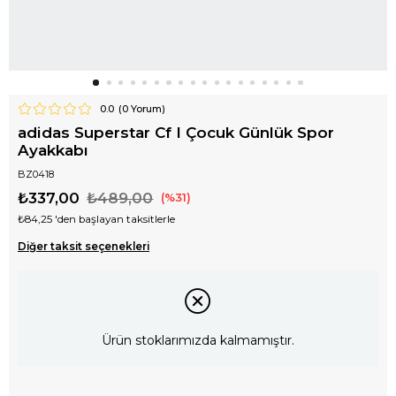
0.0
(
0
Yorum)
adidas Superstar Cf I Çocuk Günlük Spor
Ayakkabı
BZ0418
₺337,00
₺489,00
31
₺84,25
'den başlayan taksitlerle
Diğer taksit seçenekleri
Ürün stoklarımızda kalmamıştır.