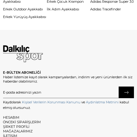
Ayakkabısı
Erkek Çocuk Krampon
Adidas Response Super 3.0
Erkek Outdoor Ayakkabı
İlk Adım Ayakkabısı
Adidas Tracefinder
Erkek Yürüyüş Ayakkabısı
E-BÜLTEN ABONELİĞİ
Haber listemize kayıt olarak kampanyalardan, indirim ve yeni ürünlerden ilk siz
haberdar olabilirsiniz.
Kaydolarak
Kişisel Verilerin Korunması Kanunu
ve
Aydınlatma Metnini
kabul
etmiş olursunuz.
HESABIM
ÖNCEKİ SİPARİŞLERİM
ŞİRKET PROFİLİ
MAĞAZALARIMIZ
İLETİŞİM