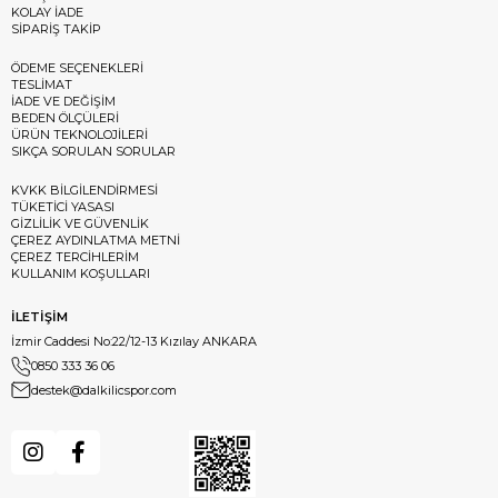
KOLAY İADE
SİPARİŞ TAKİP
ÖDEME SEÇENEKLERİ
TESLİMAT
İADE VE DEĞİŞİM
BEDEN ÖLÇÜLERİ
ÜRÜN TEKNOLOJİLERİ
SIKÇA SORULAN SORULAR
KVKK BİLGİLENDİRMESİ
TÜKETİCİ YASASI
GİZLİLİK VE GÜVENLİK
ÇEREZ AYDINLATMA METNİ
ÇEREZ TERCİHLERİM
KULLANIM KOŞULLARI
İLETİŞİM
İzmir Caddesi No:22/12-13 Kızılay ANKARA
0850 333 36 06
destek@dalkilicspor.com