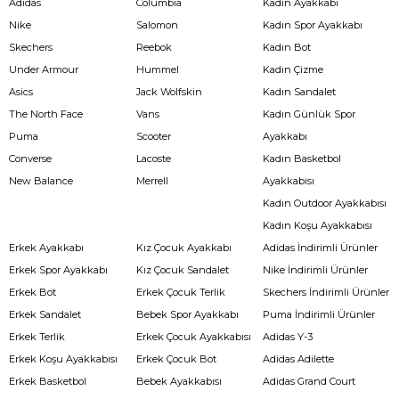
Adidas
Columbia
Kadın Ayakkabı
Nike
Salomon
Kadın Spor Ayakkabı
Skechers
Reebok
Kadın Bot
Under Armour
Hummel
Kadın Çizme
Asics
Jack Wolfskin
Kadın Sandalet
The North Face
Vans
Kadın Günlük Spor
Puma
Scooter
Ayakkabı
Converse
Lacoste
Kadın Basketbol
New Balance
Merrell
Ayakkabısı
Kadın Outdoor Ayakkabısı
Kadın Koşu Ayakkabısı
Erkek Ayakkabı
Kız Çocuk Ayakkabı
Adidas İndirimli Ürünler
Erkek Spor Ayakkabı
Kız Çocuk Sandalet
Nike İndirimli Ürünler
Erkek Bot
Erkek Çocuk Terlik
Skechers İndirimli Ürünler
Erkek Sandalet
Bebek Spor Ayakkabı
Puma İndirimli Ürünler
Erkek Terlik
Erkek Çocuk Ayakkabısı
Adidas Y-3
Erkek Koşu Ayakkabısı
Erkek Çocuk Bot
Adidas Adilette
Erkek Basketbol
Bebek Ayakkabısı
Adidas Grand Court