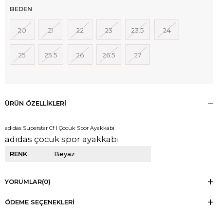
BEDEN
20
21
22
23
23.5
24
25
25.5
26
26.5
27
ÜRÜN ÖZELLIKLERI
adidas Superstar Cf I Çocuk Spor Ayakkabı
adidas çocuk spor ayakkabı
RENK
Beyaz
YORUMLAR
(0)
ÖDEME SEÇENEKLERI