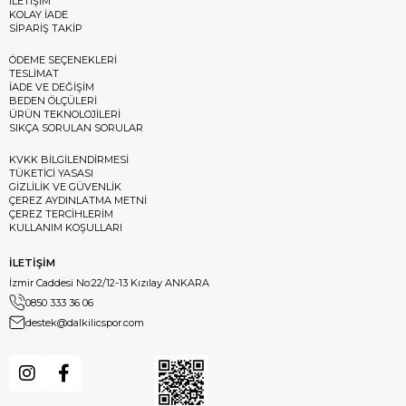
İLETİŞİM
KOLAY İADE
SİPARİŞ TAKİP
ÖDEME SEÇENEKLERİ
TESLİMAT
İADE VE DEĞİŞİM
BEDEN ÖLÇÜLERİ
ÜRÜN TEKNOLOJİLERİ
SIKÇA SORULAN SORULAR
KVKK BİLGİLENDİRMESİ
TÜKETİCİ YASASI
GİZLİLİK VE GÜVENLİK
ÇEREZ AYDINLATMA METNİ
ÇEREZ TERCİHLERİM
KULLANIM KOŞULLARI
İLETİŞİM
İzmir Caddesi No:22/12-13 Kızılay ANKARA
0850 333 36 06
destek@dalkilicspor.com