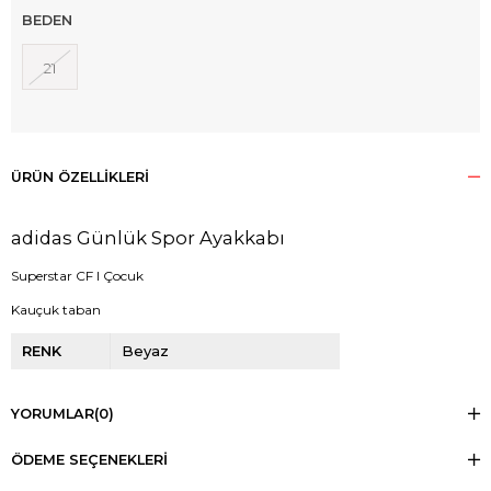
BEDEN
21
ÜRÜN ÖZELLIKLERI
adidas Günlük Spor Ayakkabı
Superstar CF I Çocuk
Kauçuk taban
RENK
Beyaz
YORUMLAR
(0)
ÖDEME SEÇENEKLERI