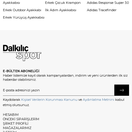
Ayakkabısı
Erkek Çocuk Krampon
Adidas Response Super 3.0
Erkek Outdoor Ayakkabı
İlk Adım Ayakkabısı
Adidas Tracefinder
Erkek Yürüyüş Ayakkabısı
E-BÜLTEN ABONELİĞİ
Haber listemize kayıt olarak kampanyalardan, indirim ve yeni ürünlerden ilk siz
haberdar olabilirsiniz.
Kaydolarak
Kişisel Verilerin Korunması Kanunu
ve
Aydınlatma Metnini
kabul
etmiş olursunuz.
HESABIM
ÖNCEKİ SİPARİŞLERİM
ŞİRKET PROFİLİ
MAĞAZALARIMIZ