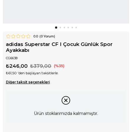
0.0
(
0
Yorum)
adidas Superstar CF I Çocuk Günlük Spor
Ayakkabı
CG6638
₺246,00
₺379,00
35
₺61,50
'den başlayan taksitlerle
Diğer taksit seçenekleri
Ürün stoklarımızda kalmamıştır.