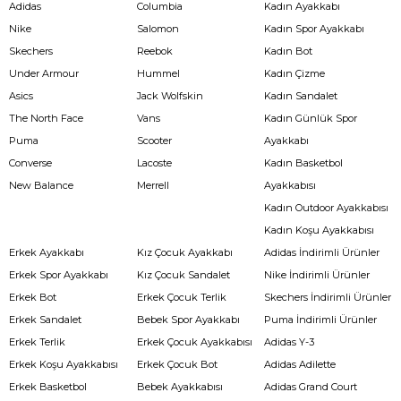
Adidas
Columbia
Kadın Ayakkabı
Nike
Salomon
Kadın Spor Ayakkabı
Skechers
Reebok
Kadın Bot
Under Armour
Hummel
Kadın Çizme
Asics
Jack Wolfskin
Kadın Sandalet
The North Face
Vans
Kadın Günlük Spor
Puma
Scooter
Ayakkabı
Converse
Lacoste
Kadın Basketbol
New Balance
Merrell
Ayakkabısı
Kadın Outdoor Ayakkabısı
Kadın Koşu Ayakkabısı
Erkek Ayakkabı
Kız Çocuk Ayakkabı
Adidas İndirimli Ürünler
Erkek Spor Ayakkabı
Kız Çocuk Sandalet
Nike İndirimli Ürünler
Erkek Bot
Erkek Çocuk Terlik
Skechers İndirimli Ürünler
Erkek Sandalet
Bebek Spor Ayakkabı
Puma İndirimli Ürünler
Erkek Terlik
Erkek Çocuk Ayakkabısı
Adidas Y-3
Erkek Koşu Ayakkabısı
Erkek Çocuk Bot
Adidas Adilette
Erkek Basketbol
Bebek Ayakkabısı
Adidas Grand Court