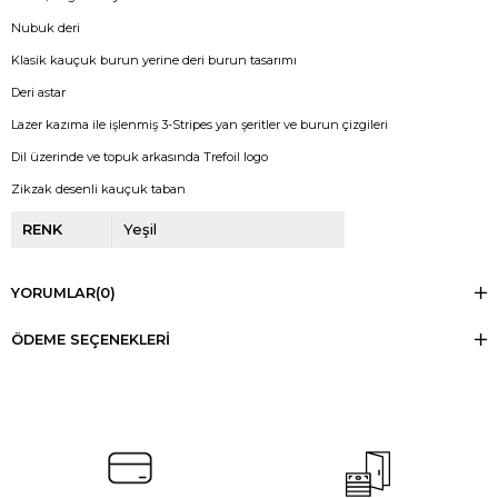
Nubuk deri
Klasik kauçuk burun yerine deri burun tasarımı
Deri astar
Lazer kazıma ile işlenmiş 3-Stripes yan şeritler ve burun çizgileri
Dil üzerinde ve topuk arkasında Trefoil logo
Zikzak desenli kauçuk taban
RENK
Yeşil
YORUMLAR
(0)
ÖDEME SEÇENEKLERI