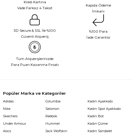
Kredi Kartına
Kapıda Ödeme
Vade Farksız 4 Taksit
İmkanı
3D Secure & SSL İle %100
%100 Para
Güvenli Alışveriş
İade Garantisi
Tüm Alışverişlerinizde
Para Puan Kazanma Fırsatı
Popüler Marka ve Kategoriler
Adidas
Columbia
Kadın Ayakkabı
Nike
Salomon
Kadın Spor Ayakkabı
Skechers
Reebok
Kadın Bot
Under Armour
Hummel
Kadın Çizme
Asics
Jack Wolfskin
Kadın Sandalet