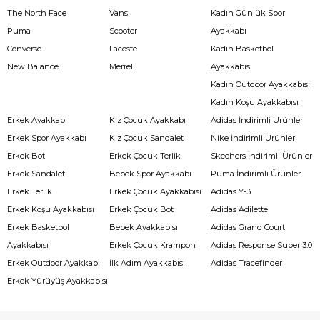
The North Face
Vans
Kadın Günlük Spor
Puma
Scooter
Ayakkabı
Converse
Lacoste
Kadın Basketbol
New Balance
Merrell
Ayakkabısı
Kadın Outdoor Ayakkabısı
Kadın Koşu Ayakkabısı
Erkek Ayakkabı
Kız Çocuk Ayakkabı
Adidas İndirimli Ürünler
Erkek Spor Ayakkabı
Kız Çocuk Sandalet
Nike İndirimli Ürünler
Erkek Bot
Erkek Çocuk Terlik
Skechers İndirimli Ürünler
Erkek Sandalet
Bebek Spor Ayakkabı
Puma İndirimli Ürünler
Erkek Terlik
Erkek Çocuk Ayakkabısı
Adidas Y-3
Erkek Koşu Ayakkabısı
Erkek Çocuk Bot
Adidas Adilette
Erkek Basketbol
Bebek Ayakkabısı
Adidas Grand Court
Ayakkabısı
Erkek Çocuk Krampon
Adidas Response Super 3.0
Erkek Outdoor Ayakkabı
İlk Adım Ayakkabısı
Adidas Tracefinder
Erkek Yürüyüş Ayakkabısı