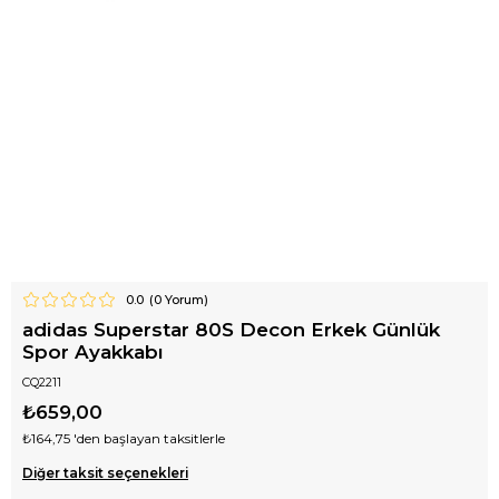
0.0
(
0
Yorum)
adidas Superstar 80S Decon Erkek Günlük
Spor Ayakkabı
CQ2211
₺659,00
₺164,75
'den başlayan taksitlerle
Diğer taksit seçenekleri