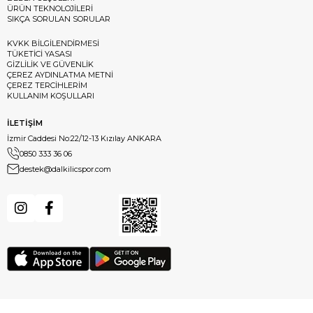
ÜRÜN TEKNOLOJİLERİ
SIKÇA SORULAN SORULAR
KVKK BİLGİLENDİRMESİ
TÜKETİCİ YASASI
GİZLİLİK VE GÜVENLİK
ÇEREZ AYDINLATMA METNİ
ÇEREZ TERCİHLERİM
KULLANIM KOŞULLARI
İLETİŞİM
İzmir Caddesi No:22/12-13 Kızılay ANKARA
0850 333 36 06
destek@dalkilicspor.com