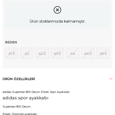
Ürün stoklarımızda kalmamıştır.
BEDEN
41.5
42
42.5
43.5
44
44.5
45.5
ÜRÜN ÖZELLIKLERI
adidas Superstar 80S Decon Erkek Spor Ayakkabı
adidas spor ayakkabı
Superstar 80S Decon
Erkek, Originals ayakkabı