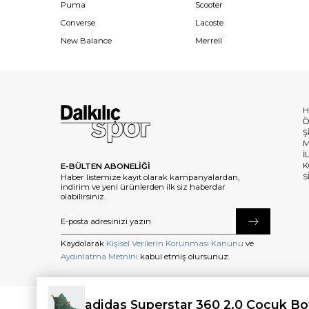
Puma
Scooter
Converse
Lacoste
New Balance
Merrell
H
Ö
Ş
M
İ
K
E-BÜLTEN ABONELİĞİ
S
Haber listemize kayıt olarak kampanyalardan,
indirim ve yeni ürünlerden ilk siz haberdar
olabilirsiniz.
Kaydolarak
Kişisel Verilerin Korunması Kanunu
ve
Aydınlatma Metnini
kabul etmiş olursunuz.
adidas Superstar 360 2.0 Çocuk Bo