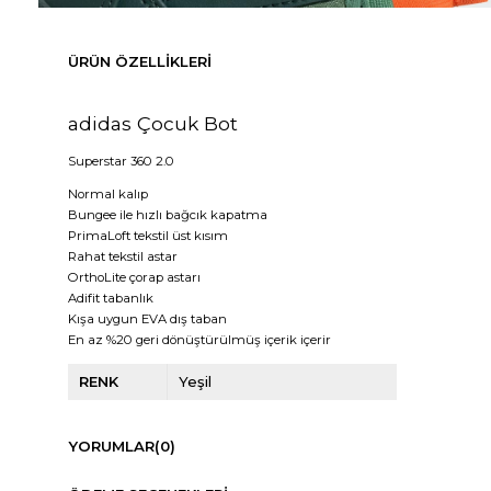
ÜRÜN ÖZELLIKLERI
adidas Çocuk Bot
Superstar 360 2.0
Normal kalıp
Bungee ile hızlı bağcık kapatma
PrimaLoft tekstil üst kısım
Rahat tekstil astar
OrthoLite çorap astarı
Adifit tabanlık
Kışa uygun EVA dış taban
En az %20 geri dönüştürülmüş içerik içerir
RENK
Yeşil
YORUMLAR
(0)