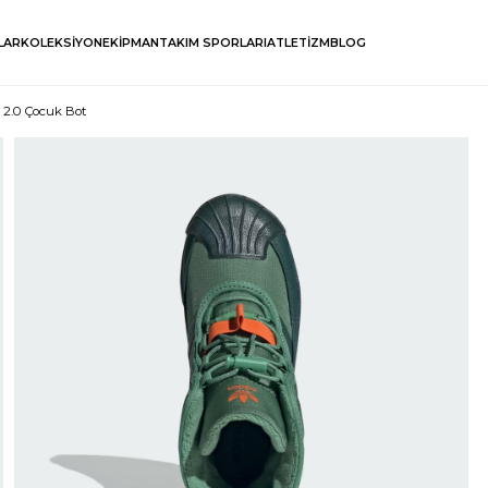
LAR
KOLEKSİYON
EKİPMAN
TAKIM SPORLARI
ATLETİZM
BLOG
 2.0 Çocuk Bot