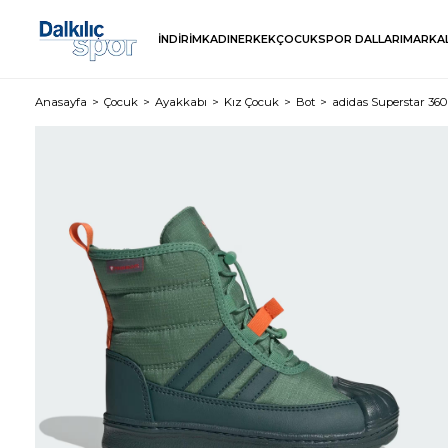
İNDİRİM
KADIN
ERKEK
ÇOCUK
SPOR DALLARI
MARKA
Anasayfa
Çocuk
Ayakkabı
Kız Çocuk
Bot
adidas Superstar 360