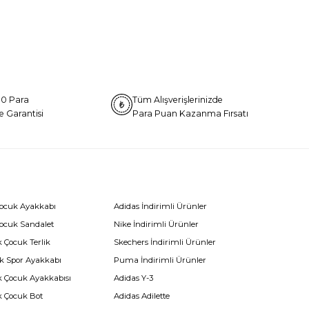
0 Para
Tüm Alışverişlerinizde
e Garantisi
Para Puan Kazanma Fırsatı
Çocuk Ayakkabı
Adidas İndirimli Ürünler
Çocuk Sandalet
Nike İndirimli Ürünler
 Çocuk Terlik
Skechers İndirimli Ürünler
k Spor Ayakkabı
Puma İndirimli Ürünler
k Çocuk Ayakkabısı
Adidas Y-3
k Çocuk Bot
Adidas Adilette