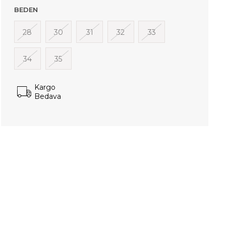
BEDEN
28
30
31
32
33
34
35
Kargo
Bedava