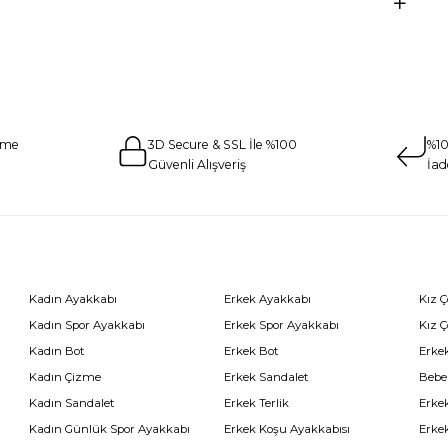
eme
3D Secure & SSL İle %100
%10
Güvenli Alışveriş
İad
Kadın Ayakkabı
Erkek Ayakkabı
Kız 
Kadın Spor Ayakkabı
Erkek Spor Ayakkabı
Kız 
Kadın Bot
Erkek Bot
Erkek
Kadın Çizme
Erkek Sandalet
Bebe
Kadın Sandalet
Erkek Terlik
Erke
Kadın Günlük Spor Ayakkabı
Erkek Koşu Ayakkabısı
Erke