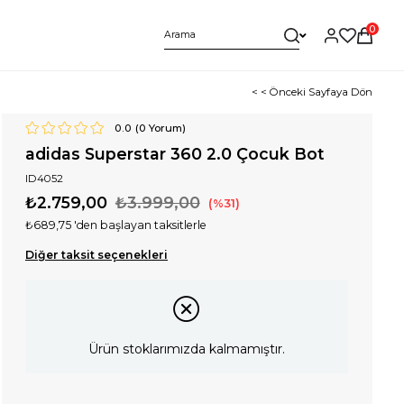
0
< < Önceki Sayfaya Dön
0.0
(
0
Yorum)
adidas Superstar 360 2.0 Çocuk Bot
ID4052
₺2.759,00
₺3.999,00
31
₺689,75
'den başlayan taksitlerle
Diğer taksit seçenekleri
Ürün stoklarımızda kalmamıştır.