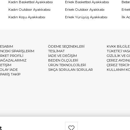
Kadın Basketbol Ayakkabısı
Erkek Basketbol Ayakkabısı
Bebe
Kadın Outdoor Ayakkabısı
Erkek Outdoor Ayakkabı
Erke
Kadın Koşu Ayakkabısı
Erkek Yürüyüş Ayakkabısı
İlk A
ESABIM
ÖDEME SEÇENEKLERİ
KVKK BİLGİL
NCEKİ SİPARİŞLERİM
TESLİMAT
TÜKETİCİ YAS
İRKET PROFİLİ
İADE VE DEĞİŞİM
GİZLİLİK VE 
AĞAZALARIMIZ
BEDEN ÖLÇÜLERİ
ÇEREZ AYDIN
LETİŞİM
ÜRÜN TEKNOLOJİLERİ
ÇEREZ TERCİ
OLAY İADE
SIKÇA SORULAN SORULAR
KULLANIM K
İPARİŞ TAKİP
t