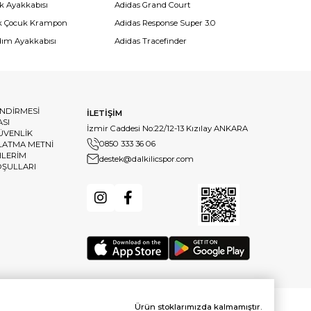
k Ayakkabısı
Adidas Grand Court
k Çocuk Krampon
Adidas Response Super 3.0
dım Ayakkabısı
Adidas Tracefinder
ENDİRMESİ
İLETİŞİM
ASI
İzmir Caddesi No:22/12-13 Kızılay ANKARA
GÜVENLİK
0850 333 36 06
LATMA METNİ
HLERİM
destek@dalkilicspor.com
OŞULLARI
Ürün stoklarımızda kalmamıştır.