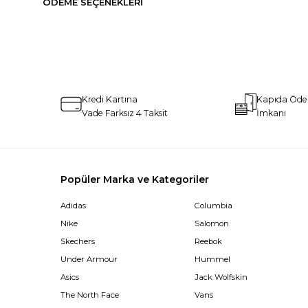
ÖDEME SEÇENEKLERI
Kredi Kartına
Kapıda Öd
Vade Farksız 4 Taksit
İmkanı
Popüler Marka ve Kategoriler
Adidas
Columbia
Nike
Salomon
Skechers
Reebok
Under Armour
Hummel
Asics
Jack Wolfskin
The North Face
Vans