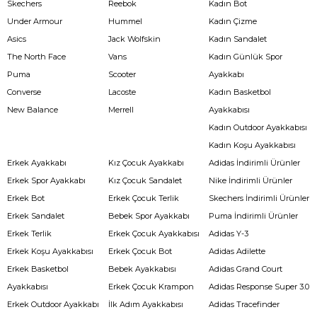
Skechers
Reebok
Kadın Bot
Under Armour
Hummel
Kadın Çizme
Asics
Jack Wolfskin
Kadın Sandalet
The North Face
Vans
Kadın Günlük Spor
Puma
Scooter
Ayakkabı
Converse
Lacoste
Kadın Basketbol
New Balance
Merrell
Ayakkabısı
Kadın Outdoor Ayakkabısı
Kadın Koşu Ayakkabısı
Erkek Ayakkabı
Kız Çocuk Ayakkabı
Adidas İndirimli Ürünler
Erkek Spor Ayakkabı
Kız Çocuk Sandalet
Nike İndirimli Ürünler
Erkek Bot
Erkek Çocuk Terlik
Skechers İndirimli Ürünler
Erkek Sandalet
Bebek Spor Ayakkabı
Puma İndirimli Ürünler
Erkek Terlik
Erkek Çocuk Ayakkabısı
Adidas Y-3
Erkek Koşu Ayakkabısı
Erkek Çocuk Bot
Adidas Adilette
Erkek Basketbol
Bebek Ayakkabısı
Adidas Grand Court
Ayakkabısı
Erkek Çocuk Krampon
Adidas Response Super 3.0
Erkek Outdoor Ayakkabı
İlk Adım Ayakkabısı
Adidas Tracefinder