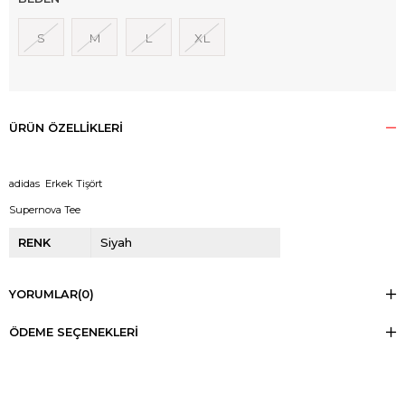
S
M
L
XL
ÜRÜN ÖZELLIKLERI
adidas Erkek Tişört
Supernova Tee
RENK
Siyah
YORUMLAR
(0)
ÖDEME SEÇENEKLERI