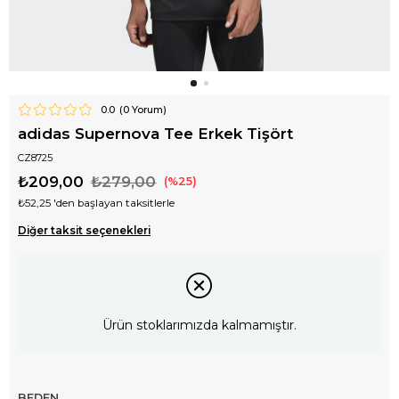
0.0
(
0
Yorum)
adidas Supernova Tee Erkek Tişört
CZ8725
₺209,00
₺279,00
25
₺52,25
'den başlayan taksitlerle
Diğer taksit seçenekleri
Ürün stoklarımızda kalmamıştır.
BEDEN