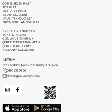
ÖDEME SEÇENEKLERİ
TESLİMAT
İADE VE DEĞİŞİM
BEDEN ÖLÇÜLERİ
ÜRÜN TEKNOLOJİLERİ
SIKÇA SORULAN SORULAR
KVKK BİLGİLENDİRMESİ
TÜKETİCİ YASASI
GİZLİLİK VE GÜVENLİK
ÇEREZ AYDINLATMA METNİ
ÇEREZ TERCİHLERİM
KULLANIM KOŞULLARI
İLETİŞİM
İzmir Caddesi No:22/12-13 Kızılay ANKARA
0850 333 36 06
destek@dalkilicspor.com